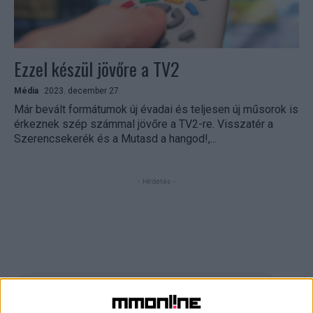
Ezzel készül jövőre a TV2
Média
2023. december 27.
Már bevált formátumok új évadai és teljesen új műsorok is
érkeznek szép számmal jövőre a TV2-re. Visszatér a
Szerencsekerék és a Mutasd a hangod!,...
- Hirdetés -