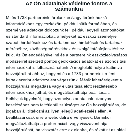
A RADIOCAFÉN
Az Ön adatainak védelme fontos a
számunkra
Mi és 1733 partnereink tárolunk és/vagy férünk hozzá
információkhoz egy eszközön, például sütik formájában, és
személyes adatokat dolgozunk fel, például egyedi azonosítókat
és standard információkat, amelyeket az eszköz személyre
szabott hirdetésekhez és tartalomhoz, hirdetések és tartalmak
méréséhez, közönségmérésekhez és szolgáltatásfejlesztéshez
küld.
Az Ön engedélyével mi és a partnereink eszközleolvasásos
módszerrel szerzett pontos geolokációs adatokat és azonosítási
információkat is felhasználhatunk. A megfelelő helyre kattintva
Korábbi adások
hozzájárulhat ahhoz, hogy mi és a 1733 partnereink a fent
leírtak szerint adatkezelést végezzünk. Másik lehetőségként a
A rovat támogatói:
hozzájárulás megadása vagy elutasítása előtt részletesebb
információkhoz juthat, és megváltoztathatja beállításait.
Felhívjuk figyelmét, hogy személyes adatainak bizonyos
kezeléséhez nem feltétlenül szükséges az Ön hozzájárulása, de
jogában áll tiltakozni az ilyen jellegű adatkezelés ellen. A
beállításai csak erre a weboldalra érvényesek. Bármikor
megváltoztathatja a preferenciáit, vagy visszavonhatja
hozzájárulását, ha visszatér erre az oldalra, és rákattint az oldal