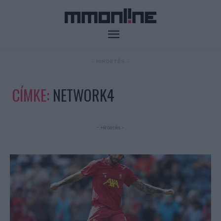
- HIRDETÉS -
CÍMKE:
NETWORK4
- Hirdetés -