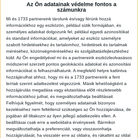
Gyermekkórházzal együttműködve, hogy ezzel is segítse
Az Ön adatainak védelme fontos a
az autizmus minél szélesebb körű elfogadását. A
számunkra
médiacég kampányának üzenete, hogy...
Mi és 1733 partnereink tárolunk és/vagy férünk hozzá
információkhoz egy eszközön, például sütik formájában, és
személyes adatokat dolgozunk fel, például egyedi azonosítókat
és standard információkat, amelyeket az eszköz személyre
szabott hirdetésekhez és tartalomhoz, hirdetések és tartalmak
méréséhez, közönségmérésekhez és szolgáltatásfejlesztéshez
küld.
Az Ön engedélyével mi és a partnereink eszközleolvasásos
módszerrel szerzett pontos geolokációs adatokat és azonosítási
információkat is felhasználhatunk. A megfelelő helyre kattintva
hozzájárulhat ahhoz, hogy mi és a 1733 partnereink a fent
leírtak szerint adatkezelést végezzünk. Másik lehetőségként a
Mesterséges intelligenciával készíti a
hozzájárulás megadása vagy elutasítása előtt részletesebb
információkhoz juthat, és megváltoztathatja beállításait.
teniszmérkőzések összefoglalóit a
Felhívjuk figyelmét, hogy személyes adatainak bizonyos
Network4
kezeléséhez nem feltétlenül szükséges az Ön hozzájárulása, de
jogában áll tiltakozni az ilyen jellegű adatkezelés ellen. A
Média
2025. október 27.
beállításai csak erre a weboldalra érvényesek. Bármikor
megváltoztathatja a preferenciáit, vagy visszavonhatja
A Network4 Media Group bevezeti a mesterséges
hozzájárulását, ha visszatér erre az oldalra, és rákattint az oldal
intelligencia (AI) használatát a teniszmérkőzések