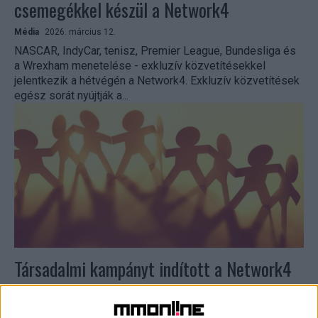
csemegékkel készül a Network4
Média
2026. március 12.
NASCAR, IndyCar, tenisz, Premier League, Bundesliga és
a Wrexham menetelése - exkluzív közvetítésekkel
jelentkezik a hétvégén a Network4. Exkluzív közvetítések
egész sorát nyújtják a...
Társadalmi kampányt indított a Network4
CSR
2025. november 13.
Társadalmi kampányt indított a Network4 a Vadaskert