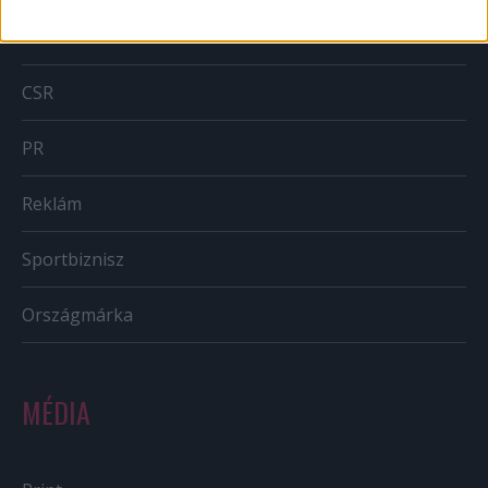
BTL
CSR
PR
Reklám
Sportbiznisz
Országmárka
MÉDIA