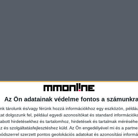
Az Ön adatainak védelme fontos a számunkr
nk tárolunk és/vagy férünk hozzá információkhoz egy eszközön, példáu
t dolgozunk fel, például egyedi azonosítókat és standard információk
abott hirdetésekhez és tartalomhoz, hirdetések és tartalmak méréséhe
és szolgáltatásfejlesztéshez küld.
Az Ön engedélyével mi és a partne
dszerrel szerzett pontos geolokációs adatokat és azonosítási informác