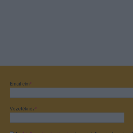
Email cím
*
Vezetéknév
*