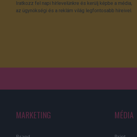
Iratkozz fel napi hírlevelünkre és kerülj képbe a média,
az ügynökségi és a reklám világ legfontosabb híreivel.
MARKETING
MÉDIA
Brand
Print