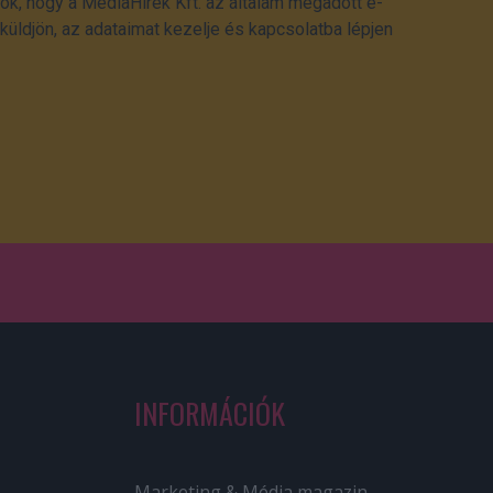
ok, hogy a MédiaHírek Kft. az általam megadott e-
üldjön, az adataimat kezelje és kapcsolatba lépjen
INFORMÁCIÓK
Marketing & Média magazin