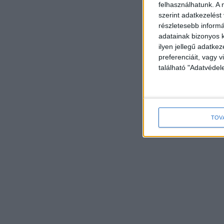
felhasználhatunk. A 
szerint adatkezelést
részletesebb informác
adatainak bizonyos k
ilyen jellegű adatke
preferenciáit, vagy v
található "Adatvéde
TOV