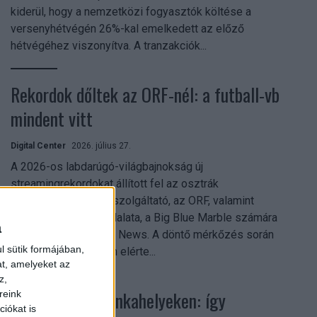
kiderül, hogy a nemzetközi fogyasztók költése a
versenyhétvégén 26%-kal emelkedett az előző
hétvégéhez viszonyítva. A tranzakciók...
Rekordok dőltek az ORF-nél: a futball-vb
mindent vitt
Digital Center
2026. július 27.
A 2026-os labdarúgó-világbajnokság új
streamingrekordokat állított fel az osztrák
közszolgálati műsorszolgáltató, az ORF, valamint
technológiai leányvállalata, a Big Blue Marble számára
a
– írja a Broadband TV News. A döntő mérkőzés során
l sütik formájában,
az átlagos nézőszám elérte...
at, amelyeket az
z,
Shadow AI a munkahelyeken: így
reink
iókat is