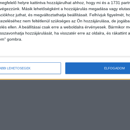
megfelelő helyre kattintva hozzájárulhat ahhoz, hogy mi és a 1731 partne
 végezzünk. Másik lehetőségként a hozzájárulás megadása vagy elutasí
iókhoz juthat, és megváltoztathatja beállításait.
Felhívjuk figyelmét, 
ezeléséhez nem feltétlenül szükséges az Ön hozzájárulása, de jogában 
zelés ellen. A beállításai csak erre a weboldalra érvényesek. Bármikor m
isszavonhatja hozzájárulását, ha visszatér erre az oldalra, és rákattint a
lem" gombra.
ÁBBI LEHETŐSÉGEK
ELFOGADOM