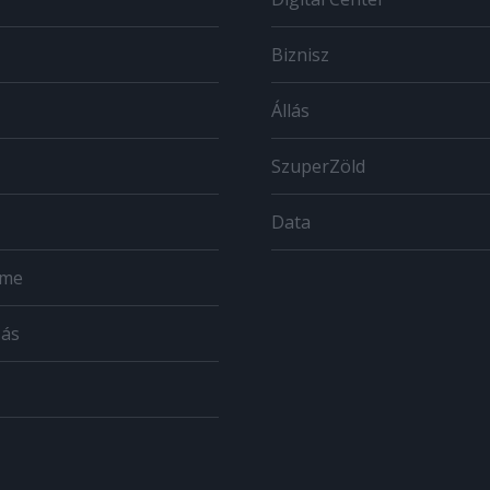
Biznisz
Állás
SzuperZöld
Data
ome
zás