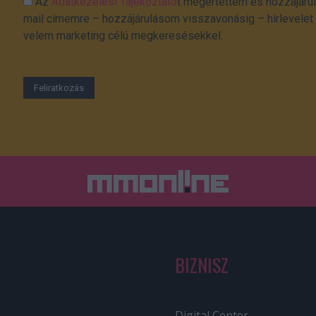
Az
Adatkezelési Tájékoztató
t megértettem és hozzájárul
mail címemre – hozzájárulásom visszavonásig – hírlevelet k
velem marketing célú megkeresésekkel.
BIZNISZ
Digital Center