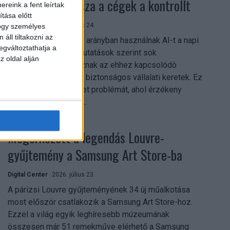
szerezhetik vissza a cégek a kontrollt
reink a fent leírtak
tása előtt
Digital Center
2026. július 24.
hogy személyes
áll tiltakozni az
A munkavállalók nagy arányban használnak AI-t a napi
egváltoztathatja a
munkában, ám friss kutatások szerint sok
z oldal alján
szervezetnél hiányoznak az ehhez kapcsolódó
világos irányelvek és biztonságos vállalati keretek. Ez
különösen ott jelenthet problémát, ahol érzékeny
üzleti információkkal...
Megérkezett a legendás Louvre-
gyűjtemény a Samsung Art Store-ba
Digital Center
2026. július 23.
A párizsi Louvre gyűjteményének 34 új műalkotása
most először csatlakozik a Samsung Art Store-hoz.
Ezzel a világ egyik leghíresebb múzeumának
összesen már 51 remekműve elérhető a Samsung