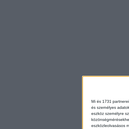
Mi és 1731 partnerei
és személyes adatoka
eszköz személyre sz
közönségmérésekhez 
eszközleolvasásos mó