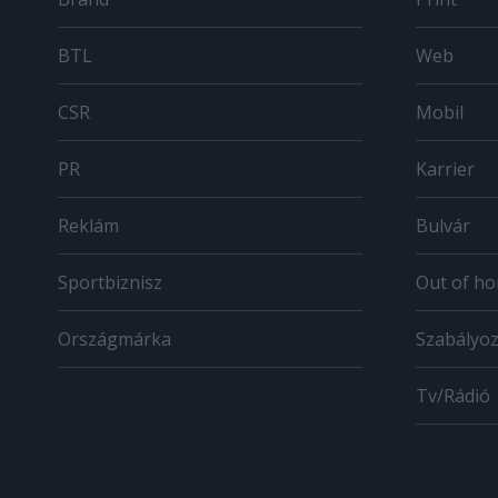
BTL
Web
CSR
Mobil
PR
Karrier
Reklám
Bulvár
Sportbiznisz
Out of h
Országmárka
Szabályo
Tv/Rádió