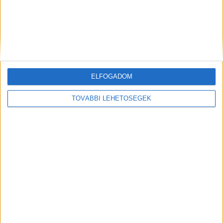
Hírlevél
ELFOGADOM
TOVÁBBI LEHETŐSÉGEK
feliratkozás
Iratkozz fel napi hírlevelünkre és kerülj képbe a média, az
ügynökségi és a reklám világ legfontosabb híreivel.
Email cím
*