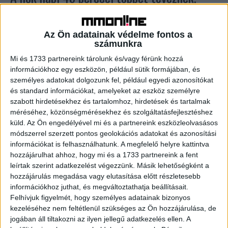
mint a férfiak
Tv/Rádió
2019. július 24.
Az Ön adatainak védelme fontos a
számunkra
A Nielsen Közönségmérés adatai alapján 2019 második
negyedévében naponta átlagosan 4 óra 26 percet
Mi és 1733 partnereink tárolunk és/vagy férünk hozzá
töltöttünk a tévékészülékek előtt: a nők 4 óra 47 percet,...
információkhoz egy eszközön, például sütik formájában, és
személyes adatokat dolgozunk fel, például egyedi azonosítókat
és standard információkat, amelyeket az eszköz személyre
- Hirdetés -
szabott hirdetésekhez és tartalomhoz, hirdetések és tartalmak
méréséhez, közönségmérésekhez és szolgáltatásfejlesztéshez
küld.
Az Ön engedélyével mi és a partnereink eszközleolvasásos
módszerrel szerzett pontos geolokációs adatokat és azonosítási
információkat is felhasználhatunk. A megfelelő helyre kattintva
hozzájárulhat ahhoz, hogy mi és a 1733 partnereink a fent
leírtak szerint adatkezelést végezzünk. Másik lehetőségként a
hozzájárulás megadása vagy elutasítása előtt részletesebb
információkhoz juthat, és megváltoztathatja beállításait.
A RADIOCAFÉN
Felhívjuk figyelmét, hogy személyes adatainak bizonyos
kezeléséhez nem feltétlenül szükséges az Ön hozzájárulása, de
jogában áll tiltakozni az ilyen jellegű adatkezelés ellen. A