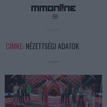
- HIRDETÉS -
CÍMKE:
NÉZETTSÉGI ADATOK
- Hirdetés -