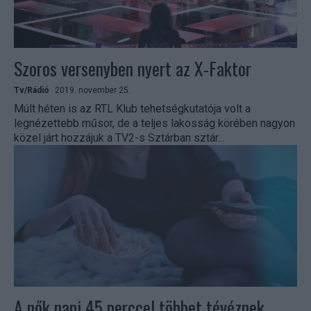
Szoros versenyben nyert az X-Faktor
Tv/Rádió
2019. november 25.
Múlt héten is az RTL Klub tehetségkutatója volt a
legnézettebb műsor, de a teljes lakosság körében nagyon
közel járt hozzájuk a TV2-s Sztárban sztár...
A nők napi 45 perccel többet tévéznek,