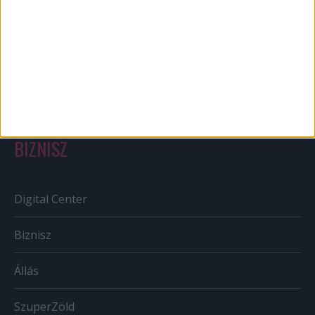
Out of home
Szabályozás
Tv/Rádió
BIZNISZ
Digital Center
Biznisz
Állás
SzuperZöld