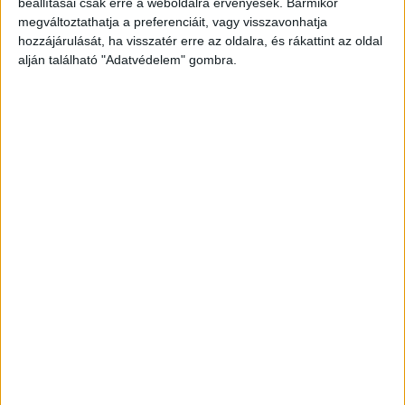
beállításai csak erre a weboldalra érvényesek. Bármikor
megváltoztathatja a preferenciáit, vagy visszavonhatja
hozzájárulását, ha visszatér erre az oldalra, és rákattint az oldal
alján található "Adatvédelem" gombra.
Korábbi adások
A rovat támogatói:
Még több podcast