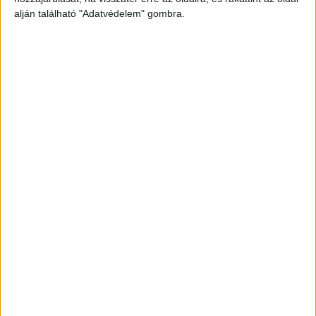
alján található "Adatvédelem" gombra.
Még több podcast
DIGITAL CENTER
Itthon is népszerűek a Samsung kihajtható
mobiljai
Digital Center
2026. augusztus 3.
A Samsung Electronics július 22-én bemutatott legújabb
kihajtható készülékei – a Galaxy Z Fold8, a Galaxy Z Fold8
Ultra és a Galaxy Z Flip8 – iránti érdeklődés a magyar
piacon is felülmúlja a korábbi...