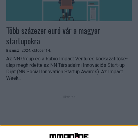
Több százezer euró vár a magyar
startupokra
Biznisz
2024. október 14.
Az NN Group és a Rubio Impact Ventures kockázatitőke-
alap meghirdette az NN Társadalmi Innovációs Start-up
Díjat (NN Social Innovation Startup Awards). Az Impact
Week...
- Hirdetés -