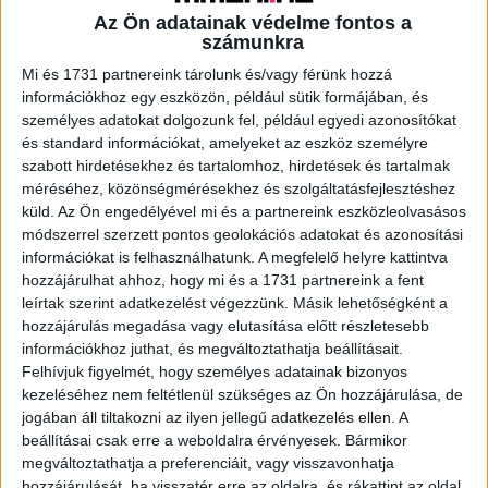
Az Ön adatainak védelme fontos a
számunkra
A RADIOCAFÉN
Mi és 1731 partnereink tárolunk és/vagy férünk hozzá
információkhoz egy eszközön, például sütik formájában, és
személyes adatokat dolgozunk fel, például egyedi azonosítókat
és standard információkat, amelyeket az eszköz személyre
szabott hirdetésekhez és tartalomhoz, hirdetések és tartalmak
méréséhez, közönségmérésekhez és szolgáltatásfejlesztéshez
küld.
Az Ön engedélyével mi és a partnereink eszközleolvasásos
módszerrel szerzett pontos geolokációs adatokat és azonosítási
információkat is felhasználhatunk. A megfelelő helyre kattintva
hozzájárulhat ahhoz, hogy mi és a 1731 partnereink a fent
leírtak szerint adatkezelést végezzünk. Másik lehetőségként a
hozzájárulás megadása vagy elutasítása előtt részletesebb
Korábbi adások
információkhoz juthat, és megváltoztathatja beállításait.
A rovat támogatói:
Felhívjuk figyelmét, hogy személyes adatainak bizonyos
kezeléséhez nem feltétlenül szükséges az Ön hozzájárulása, de
jogában áll tiltakozni az ilyen jellegű adatkezelés ellen. A
beállításai csak erre a weboldalra érvényesek. Bármikor
megváltoztathatja a preferenciáit, vagy visszavonhatja
hozzájárulását, ha visszatér erre az oldalra, és rákattint az oldal