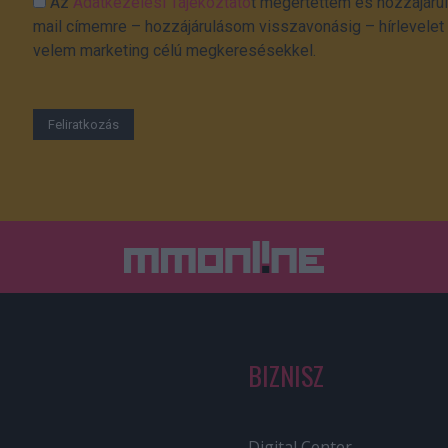
Az
Adatkezelési Tájékoztató
t megértettem és hozzájárul
mail címemre – hozzájárulásom visszavonásig – hírlevelet k
velem marketing célú megkeresésekkel.
BIZNISZ
Digital Center