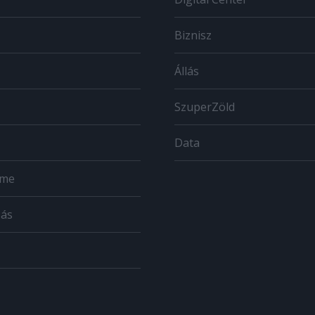
Biznisz
Állás
SzuperZöld
Data
ome
zás