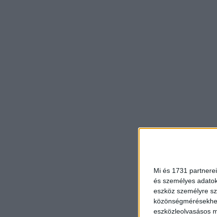
Mi és 1731 partnerei
és személyes adatoka
eszköz személyre sz
közönségmérésekhez 
eszközleolvasásos mó