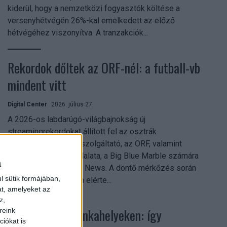
kiderül, hogy a nemzetközi fogyasztók költése a
versenyhétvégén 26%-kal emelkedett az előző
hétvégéhez viszonyítva. A tranzakciók...
Rekordok dőltek az ORF-nél: a futball-vb
mindent vitt
Digital Center
2026. július 27.
A 2026-os labdarúgó-világbajnokság új
streamingrekordokat állított fel az osztrák
közszolgálati műsorszolgáltató, az ORF, valamint
technológiai leányvállalata, a Big Blue Marble számára
a
– írja a Broadband TV News. A döntő mérkőzés során
l sütik formájában,
az átlagos nézőszám elérte...
at, amelyeket az
z,
Shadow AI a munkahelyeken: így
reink
iókat is