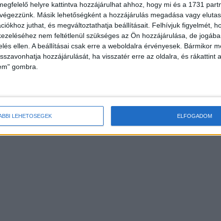
megfelelő helyre kattintva hozzájárulhat ahhoz, hogy mi és a 1731 partne
 végezzünk. Másik lehetőségként a hozzájárulás megadása vagy elutasí
iókhoz juthat, és megváltoztathatja beállításait.
Felhívjuk figyelmét, 
ezeléséhez nem feltétlenül szükséges az Ön hozzájárulása, de jogában 
zelés ellen. A beállításai csak erre a weboldalra érvényesek. Bármikor m
isszavonhatja hozzájárulását, ha visszatér erre az oldalra, és rákattint a
lem" gombra.
ÁBBI LEHETŐSÉGEK
ELFOGADOM