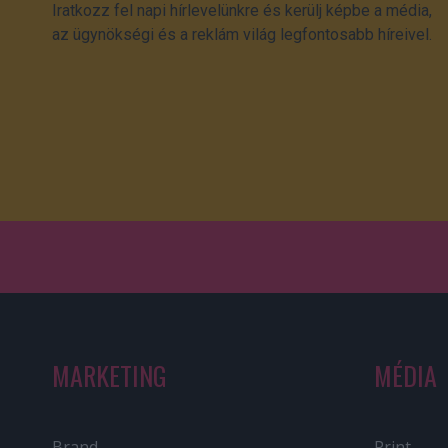
Iratkozz fel napi hírlevelünkre és kerülj képbe a média,
az ügynökségi és a reklám világ legfontosabb híreivel.
MARKETING
MÉDIA
Brand
Print