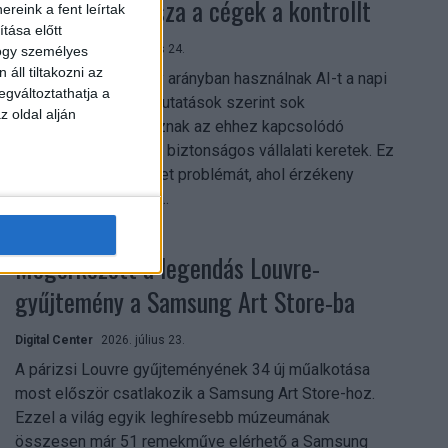
szerezhetik vissza a cégek a kontrollt
reink a fent leírtak
tása előtt
Digital Center
2026. július 24.
hogy személyes
áll tiltakozni az
A munkavállalók nagy arányban használnak AI-t a napi
egváltoztathatja a
munkában, ám friss kutatások szerint sok
z oldal alján
szervezetnél hiányoznak az ehhez kapcsolódó
világos irányelvek és biztonságos vállalati keretek. Ez
különösen ott jelenthet problémát, ahol érzékeny
üzleti információkkal...
Megérkezett a legendás Louvre-
gyűjtemény a Samsung Art Store-ba
Digital Center
2026. július 23.
A párizsi Louvre gyűjteményének 34 új műalkotása
most először csatlakozik a Samsung Art Store-hoz.
Ezzel a világ egyik leghíresebb múzeumának
összesen már 51 remekműve elérhető a Samsung