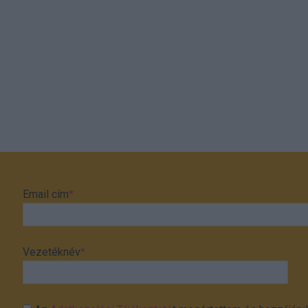
Email cím
*
Vezetéknév
*