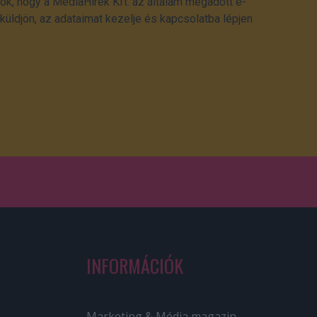
ok, hogy a MédiaHírek Kft. az általam megadott e-
üldjön, az adataimat kezelje és kapcsolatba lépjen
INFORMÁCIÓK
Marketing & Média magazin