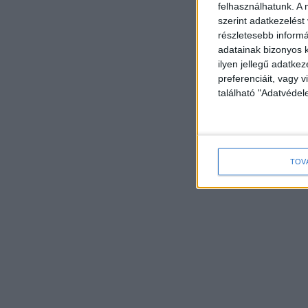
felhasználhatunk. A 
szerint adatkezelést
részletesebb informác
adatainak bizonyos k
ilyen jellegű adatke
preferenciáit, vagy v
található "Adatvéde
TOV