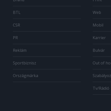
BTL
Web
CSR
Mobil
PR
Karrier
Reklám
Bulvár
Sportbiznisz
Out of h
Országmárka
Szabályo
Tv/Rádió