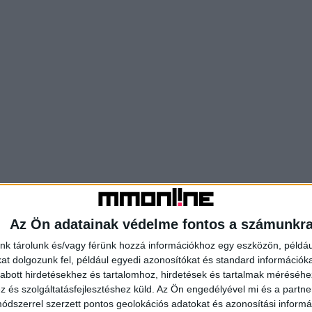
Az Ön adatainak védelme fontos a számunkr
nk tárolunk és/vagy férünk hozzá információkhoz egy eszközön, példáu
t dolgozunk fel, például egyedi azonosítókat és standard információk
abott hirdetésekhez és tartalomhoz, hirdetések és tartalmak méréséhe
és szolgáltatásfejlesztéshez küld.
Az Ön engedélyével mi és a partne
dszerrel szerzett pontos geolokációs adatokat és azonosítási informác