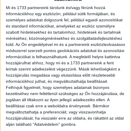
rendszerével erősít a Nutriversum
Mi és 1733 partnereink tárolunk és/vagy férünk hozzá
Marketing
2024. január 18.
információkhoz egy eszközön, például sütik formájában, és
Teljesen önerőből, alig 10 év alatt vált meghatározó
személyes adatokat dolgozunk fel, például egyedi azonosítókat
márkává a táplálékkiegészítők piacán a Nutriversum. A
és standard információkat, amelyeket az eszköz személyre
márka legnagyobb ereje a lojális vásárlóközönség, a rövid
szabott hirdetésekhez és tartalomhoz, hirdetések és tartalmak
ellátási...
méréséhez, közönségmérésekhez és szolgáltatásfejlesztéshez
küld.
Az Ön engedélyével mi és a partnereink eszközleolvasásos
módszerrel szerzett pontos geolokációs adatokat és azonosítási
információkat is felhasználhatunk. A megfelelő helyre kattintva
hozzájárulhat ahhoz, hogy mi és a 1733 partnereink a fent
leírtak szerint adatkezelést végezzünk. Másik lehetőségként a
hozzájárulás megadása vagy elutasítása előtt részletesebb
információkhoz juthat, és megváltoztathatja beállításait.
Felhívjuk figyelmét, hogy személyes adatainak bizonyos
kezeléséhez nem feltétlenül szükséges az Ön hozzájárulása, de
jogában áll tiltakozni az ilyen jellegű adatkezelés ellen. A
Szilágyi Áronnal kampányol a Nutriversum
beállításai csak erre a weboldalra érvényesek. Bármikor
megváltoztathatja a preferenciáit, vagy visszavonhatja
Marketing
2023. november 20.
hozzájárulását, ha visszatér erre az oldalra, és rákattint az oldal
A 2024-es párizsi ötkarikás játékokra készülő
alján található "Adatvédelem" gombra.
háromszoros olimpiai bajnok kardvívó, Szilágyi Áron