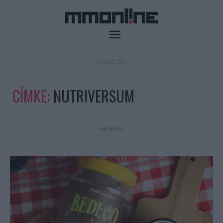
- HIRDETÉS -
CÍMKE:
NUTRIVERSUM
- Hirdetés -