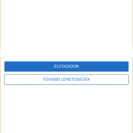
Nyereményjátékkal ünnepel a Praktiker
Biznisz
2023. június 30.
Idén 25 éves a magyar Praktiker, az ismert barkácspiaci
márka, amelyik 1998-ban nyitotta meg első áruházát
Budapesten. A hazai tulajdonban lévő vállalat a
jubileumot...
ELFOGADOM
TOVÁBBI LEHETŐSÉGEK