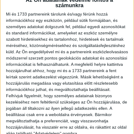
Bajnokok Ligája-döntőre a Heineken
számunkra
Marketing
2026. április 1.
Mi és 1733 partnereink tárolunk és/vagy férünk hozzá
Magyarországon eddigi legnagyobb nyereményjátékát
információkhoz egy eszközön, például sütik formájában, és
indítja el a Heineken: az UEFA Bajnokok Ligája döntőjére
személyes adatokat dolgozunk fel, például egyedi azonosítókat
összesen 50 nyertest sorsol ki és 100 embernek ad
és standard információkat, amelyeket az eszköz személyre
élményt a...
szabott hirdetésekhez és tartalomhoz, hirdetések és tartalmak
méréséhez, közönségmérésekhez és szolgáltatásfejlesztéshez
küld.
Az Ön engedélyével mi és a partnereink eszközleolvasásos
módszerrel szerzett pontos geolokációs adatokat és azonosítási
információkat is felhasználhatunk. A megfelelő helyre kattintva
hozzájárulhat ahhoz, hogy mi és a 1733 partnereink a fent
leírtak szerint adatkezelést végezzünk. Másik lehetőségként a
hozzájárulás megadása vagy elutasítása előtt részletesebb
információkhoz juthat, és megváltoztathatja beállításait.
Felhívjuk figyelmét, hogy személyes adatainak bizonyos
kezeléséhez nem feltétlenül szükséges az Ön hozzájárulása, de
Imádják a nyereményjátékokat a vásárlók
jogában áll tiltakozni az ilyen jellegű adatkezelés ellen. A
beállításai csak erre a weboldalra érvényesek. Bármikor
megváltoztathatja a preferenciáit, vagy visszavonhatja
Kutatás
2025. május 14.
hozzájárulását, ha visszatér erre az oldalra, és rákattint az oldal
Szinte minden magyar vásárló hajlandó többet költeni, ha
alján található "Adatvédelem" gombra.