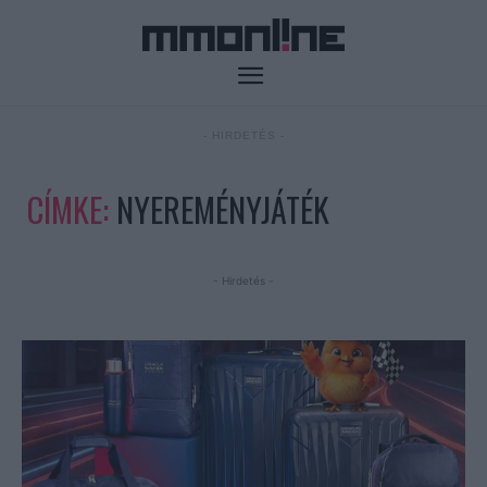
- HIRDETÉS -
CÍMKE:
NYEREMÉNYJÁTÉK
- Hirdetés -