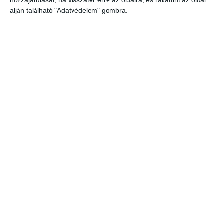
alján található "Adatvédelem" gombra.
Még több podcast
DIGITAL CENTER
Itthon is népszerűek a Samsung kihajtható
mobiljai
Digital Center
2026. augusztus 3.
A Samsung Electronics július 22-én bemutatott legújabb
kihajtható készülékei – a Galaxy Z Fold8, a Galaxy Z Fold8
Ultra és a Galaxy Z Flip8 – iránti érdeklődés a magyar
piacon is felülmúlja a korábbi...