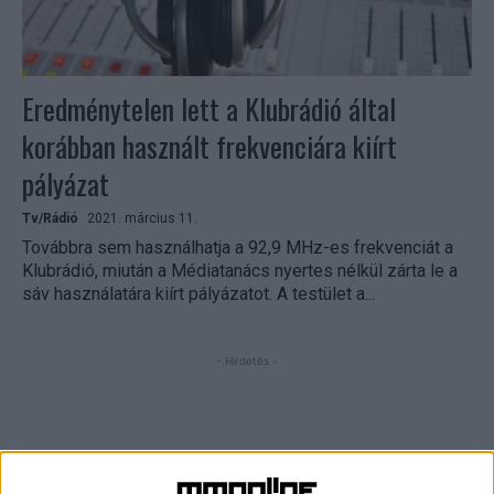
Eredménytelen lett a Klubrádió által
korábban használt frekvenciára kiírt
pályázat
Tv/Rádió
2021. március 11.
Továbbra sem használhatja a 92,9 MHz-es frekvenciát a
Klubrádió, miután a Médiatanács nyertes nélkül zárta le a
sáv használatára kiírt pályázatot. A testület a...
- Hirdetés -