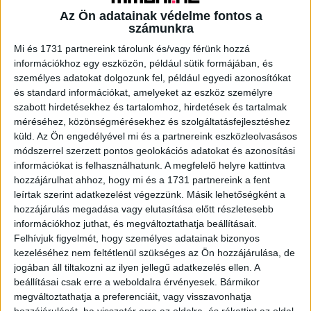
Az Ön adatainak védelme fontos a
számunkra
A RADIOCAFÉN
Mi és 1731 partnereink tárolunk és/vagy férünk hozzá
információkhoz egy eszközön, például sütik formájában, és
személyes adatokat dolgozunk fel, például egyedi azonosítókat
és standard információkat, amelyeket az eszköz személyre
szabott hirdetésekhez és tartalomhoz, hirdetések és tartalmak
méréséhez, közönségmérésekhez és szolgáltatásfejlesztéshez
küld.
Az Ön engedélyével mi és a partnereink eszközleolvasásos
módszerrel szerzett pontos geolokációs adatokat és azonosítási
információkat is felhasználhatunk. A megfelelő helyre kattintva
hozzájárulhat ahhoz, hogy mi és a 1731 partnereink a fent
leírtak szerint adatkezelést végezzünk. Másik lehetőségként a
hozzájárulás megadása vagy elutasítása előtt részletesebb
Korábbi adások
információkhoz juthat, és megváltoztathatja beállításait.
Felhívjuk figyelmét, hogy személyes adatainak bizonyos
A rovat támogatói:
kezeléséhez nem feltétlenül szükséges az Ön hozzájárulása, de
jogában áll tiltakozni az ilyen jellegű adatkezelés ellen. A
beállításai csak erre a weboldalra érvényesek. Bármikor
megváltoztathatja a preferenciáit, vagy visszavonhatja
hozzájárulását, ha visszatér erre az oldalra, és rákattint az oldal