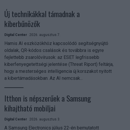
Új technikákkal támadnak a
kiberbűnözők
Digital Center
2026. augusztus 7.
Hamis AI eszközökhöz kapcsolódó segítségnyújtó
oldalak, QR-kódos csalások és továbbra is egyre
fejlettebb zsarolóvírusok: az ESET legfrissebb
kiberfenyegetettségi jelentése (Threat Riport) feltárja,
hogy a mesterséges intelligencia új korszakot nyitott
a kibertámadásokban. Az AI nemcsak...
Itthon is népszerűek a Samsung
kihajtható mobiljai
Digital Center
2026. augusztus 3.
A Samsung Electronics július 22-én bemutatott