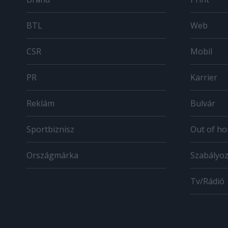
BTL
Web
CSR
Mobil
PR
Karrier
Reklám
Bulvár
Sportbiznisz
Out of h
Országmárka
Szabályo
Tv/Rádió