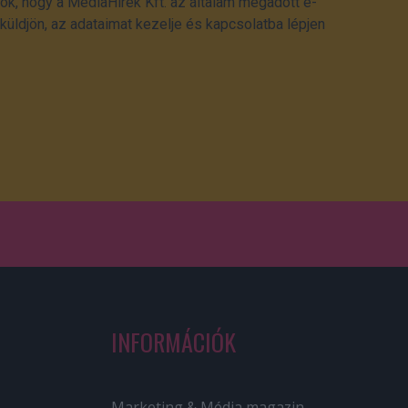
ok, hogy a MédiaHírek Kft. az általam megadott e-
üldjön, az adataimat kezelje és kapcsolatba lépjen
INFORMÁCIÓK
Marketing & Média magazin