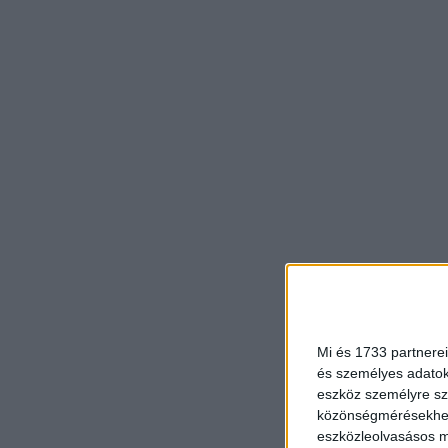
Mi és 1733 partnerei
és személyes adatoka
eszköz személyre sz
közönségmérésekhez 
eszközleolvasásos mó