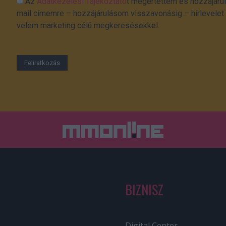
Az
Adatkezelési Tájékoztató
t megértettem és hozzájárul
mail címemre – hozzájárulásom visszavonásig – hírlevelet k
velem marketing célú megkeresésekkel.
BIZNISZ
Digital Center