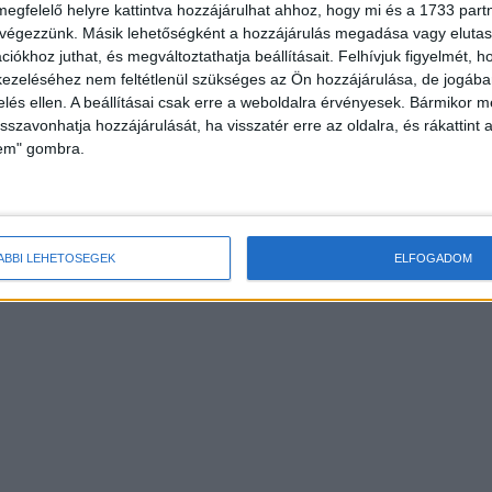
megfelelő helyre kattintva hozzájárulhat ahhoz, hogy mi és a 1733 partne
 végezzünk. Másik lehetőségként a hozzájárulás megadása vagy elutasí
iókhoz juthat, és megváltoztathatja beállításait.
Felhívjuk figyelmét, 
ezeléséhez nem feltétlenül szükséges az Ön hozzájárulása, de jogában 
zelés ellen. A beállításai csak erre a weboldalra érvényesek. Bármikor m
isszavonhatja hozzájárulását, ha visszatér erre az oldalra, és rákattint a
lem" gombra.
ÁBBI LEHETŐSÉGEK
ELFOGADOM