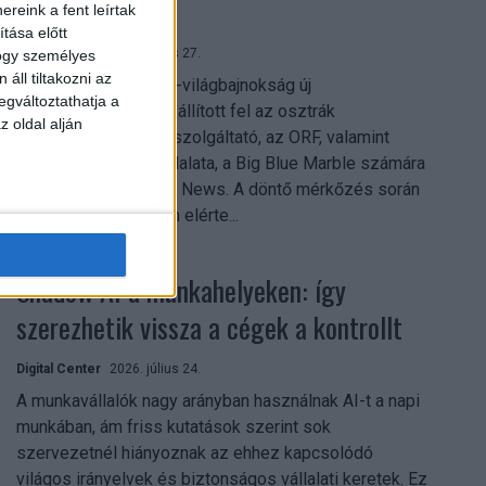
mindent vitt
reink a fent leírtak
tása előtt
Digital Center
2026. július 27.
hogy személyes
áll tiltakozni az
A 2026-os labdarúgó-világbajnokság új
egváltoztathatja a
streamingrekordokat állított fel az osztrák
z oldal alján
közszolgálati műsorszolgáltató, az ORF, valamint
technológiai leányvállalata, a Big Blue Marble számára
– írja a Broadband TV News. A döntő mérkőzés során
az átlagos nézőszám elérte...
Shadow AI a munkahelyeken: így
szerezhetik vissza a cégek a kontrollt
Digital Center
2026. július 24.
A munkavállalók nagy arányban használnak AI-t a napi
munkában, ám friss kutatások szerint sok
szervezetnél hiányoznak az ehhez kapcsolódó
világos irányelvek és biztonságos vállalati keretek. Ez