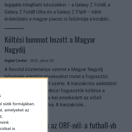
legújabb kihajtható készülékei – a Galaxy Z Fold8, a
Galaxy Z Fold8 Ultra és a Galaxy Z Flip8 – iránti
érdeklődés a magyar piacon is felülmúlja a korábbi...
Költési bummot hozott a Magyar
Nagydíj
Digital Center
2026. július 30.
A Revolut közleménye szerint a Magyar Nagydíj
hétvégéje jelentős növekedést mutat a fogyasztói
aktivitásban Budapest szerte. A tranzakciós adatokból
kiderül, hogy a nemzetközi fogyasztók költése a
a
versenyhétvégén 26%-kal emelkedett az előző
l sütik formájában,
hétvégéhez viszonyítva. A tranzakciók...
at, amelyeket az
z,
Rekordok dőltek az ORF-nél: a futball-vb
reink
iókat is