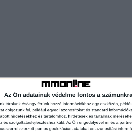
Az Ön adatainak védelme fontos a számunkr
nk tárolunk és/vagy férünk hozzá információkhoz egy eszközön, példáu
t dolgozunk fel, például egyedi azonosítókat és standard információk
abott hirdetésekhez és tartalomhoz, hirdetések és tartalmak méréséhe
és szolgáltatásfejlesztéshez küld.
Az Ön engedélyével mi és a partne
dszerrel szerzett pontos geolokációs adatokat és azonosítási informác