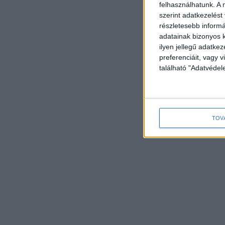
felhasználhatunk. A 
szerint adatkezelést
részletesebb informác
adatainak bizonyos k
ilyen jellegű adatke
preferenciáit, vagy v
található "Adatvéde
TOV