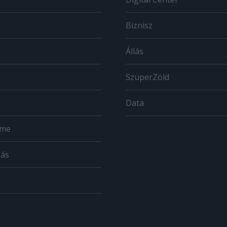
Biznisz
Állás
SzuperZöld
Data
ome
zás