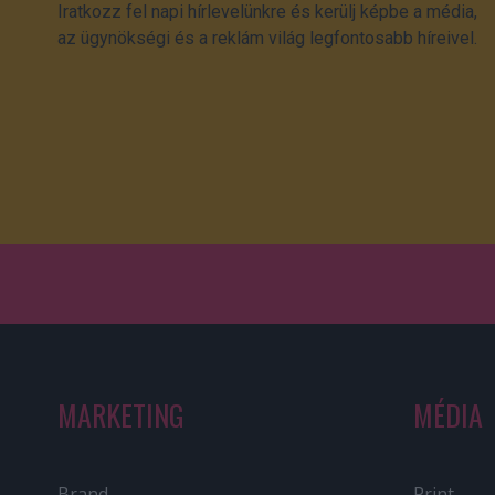
Iratkozz fel napi hírlevelünkre és kerülj képbe a média,
az ügynökségi és a reklám világ legfontosabb híreivel.
MARKETING
MÉDIA
Brand
Print