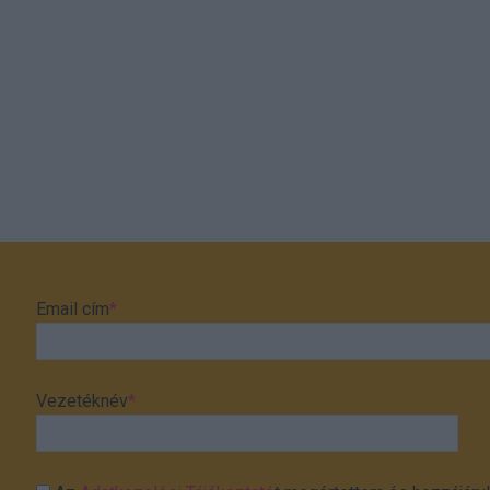
Email cím
*
Vezetéknév
*