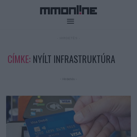
- HIRDETÉS -
CÍMKE:
NYÍLT INFRASTRUKTÚRA
- Hirdetés -