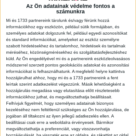
Az Ön adatainak védelme fontos a
számunkra
A RADIOCAFÉN
Mi és 1733 partnereink tárolunk és/vagy férünk hozzá
információkhoz egy eszközön, például sütik formájában, és
személyes adatokat dolgozunk fel, például egyedi azonosítókat
és standard információkat, amelyeket az eszköz személyre
szabott hirdetésekhez és tartalomhoz, hirdetések és tartalmak
méréséhez, közönségmérésekhez és szolgáltatásfejlesztéshez
küld.
Az Ön engedélyével mi és a partnereink eszközleolvasásos
módszerrel szerzett pontos geolokációs adatokat és azonosítási
információkat is felhasználhatunk. A megfelelő helyre kattintva
hozzájárulhat ahhoz, hogy mi és a 1733 partnereink a fent
leírtak szerint adatkezelést végezzünk. Másik lehetőségként a
hozzájárulás megadása vagy elutasítása előtt részletesebb
Korábbi adások
információkhoz juthat, és megváltoztathatja beállításait.
Felhívjuk figyelmét, hogy személyes adatainak bizonyos
A rovat támogatói:
kezeléséhez nem feltétlenül szükséges az Ön hozzájárulása, de
jogában áll tiltakozni az ilyen jellegű adatkezelés ellen. A
beállításai csak erre a weboldalra érvényesek. Bármikor
megváltoztathatja a preferenciáit, vagy visszavonhatja
hozzájárulását, ha visszatér erre az oldalra, és rákattint az oldal