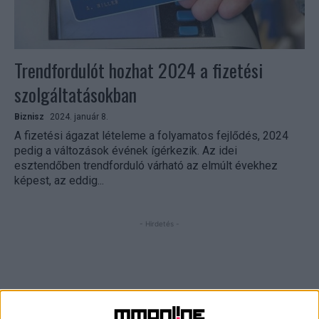
Trendfordulót hozhat 2024 a fizetési
szolgáltatásokban
Biznisz
2024. január 8.
A fizetési ágazat lételeme a folyamatos fejlődés, 2024
pedig a változások évének ígérkezik. Az idei
esztendőben trendforduló várható az elmúlt évekhez
képest, az eddig...
- Hirdetés -