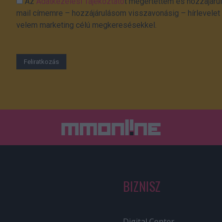
Az
Adatkezelési Tájékoztató
t megértettem és hozzájárul
mail címemre – hozzájárulásom visszavonásig – hírlevelet k
velem marketing célú megkeresésekkel.
BIZNISZ
Digital Center