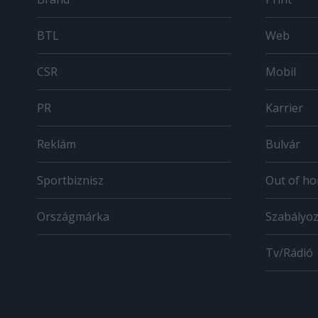
BTL
Web
CSR
Mobil
PR
Karrier
Reklám
Bulvár
Sportbiznisz
Out of h
Országmárka
Szabályo
Tv/Rádió