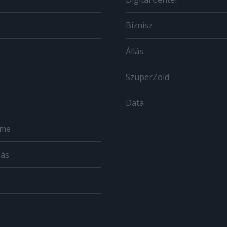
Biznisz
Állás
SzuperZöld
Data
ome
zás