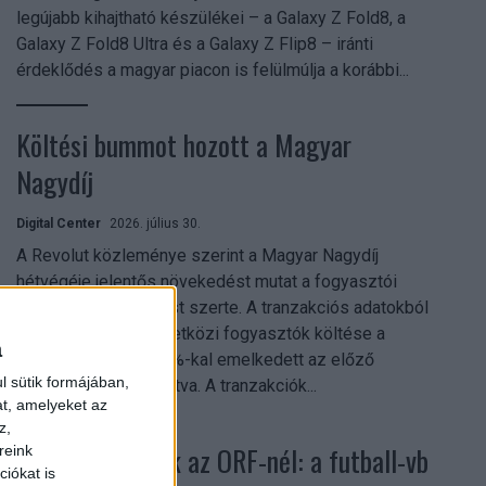
legújabb kihajtható készülékei – a Galaxy Z Fold8, a
Galaxy Z Fold8 Ultra és a Galaxy Z Flip8 – iránti
érdeklődés a magyar piacon is felülmúlja a korábbi...
Költési bummot hozott a Magyar
Nagydíj
Digital Center
2026. július 30.
A Revolut közleménye szerint a Magyar Nagydíj
hétvégéje jelentős növekedést mutat a fogyasztói
aktivitásban Budapest szerte. A tranzakciós adatokból
kiderül, hogy a nemzetközi fogyasztók költése a
a
versenyhétvégén 26%-kal emelkedett az előző
l sütik formájában,
hétvégéhez viszonyítva. A tranzakciók...
at, amelyeket az
z,
Rekordok dőltek az ORF-nél: a futball-vb
reink
iókat is