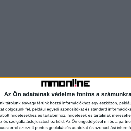
Az Ön adatainak védelme fontos a számunkr
nk tárolunk és/vagy férünk hozzá információkhoz egy eszközön, példáu
t dolgozunk fel, például egyedi azonosítókat és standard információk
abott hirdetésekhez és tartalomhoz, hirdetések és tartalmak méréséhe
és szolgáltatásfejlesztéshez küld.
Az Ön engedélyével mi és a partne
dszerrel szerzett pontos geolokációs adatokat és azonosítási informác