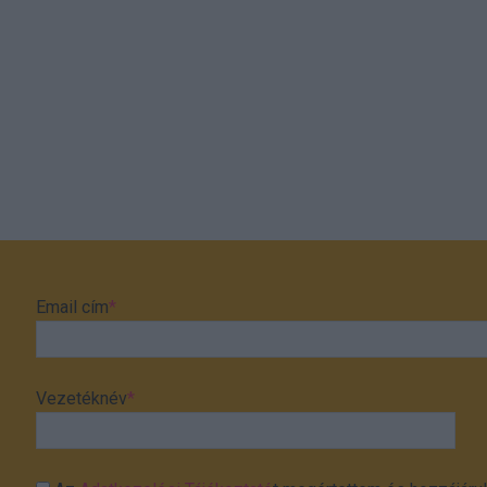
Email cím
*
Vezetéknév
*