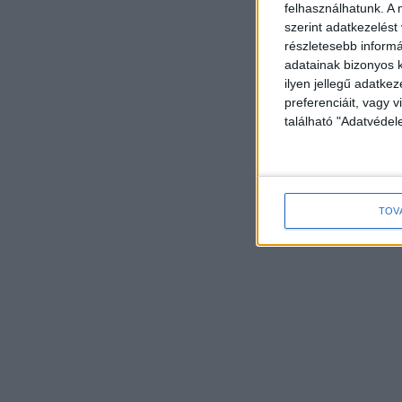
felhasználhatunk. A 
szerint adatkezelést
részletesebb informác
adatainak bizonyos k
ilyen jellegű adatke
preferenciáit, vagy v
található "Adatvéde
TOV