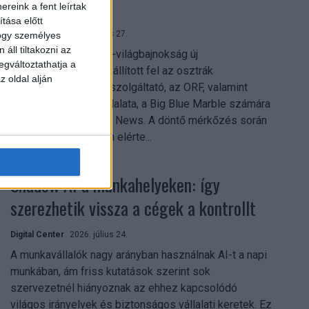
mindent vitt
reink a fent leírtak
tása előtt
Digital Center
2026. július 27.
hogy személyes
áll tiltakozni az
A 2026-os labdarúgó-világbajnokság új
egváltoztathatja a
streamingrekordokat állított fel az osztrák
z oldal alján
közszolgálati műsorszolgáltató, az ORF, valamint
technológiai leányvállalata, a Big Blue Marble számára
– írja a Broadband TV News. A döntő mérkőzés során
az átlagos nézőszám elérte...
Shadow AI a munkahelyeken: így
szerezhetik vissza a cégek a kontrollt
Digital Center
2026. július 24.
A munkavállalók nagy arányban használnak AI-t a napi
munkában, ám friss kutatások szerint sok
szervezetnél hiányoznak az ehhez kapcsolódó
világos irányelvek és biztonságos vállalati keretek. Ez