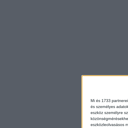
Mi és 1733 partnerei
és személyes adatoka
eszköz személyre sz
közönségmérésekhez 
eszközleolvasásos mó