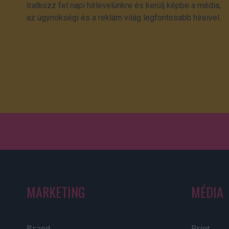
Iratkozz fel napi hírlevelünkre és kerülj képbe a média,
az ügynökségi és a reklám világ legfontosabb híreivel.
MARKETING
MÉDIA
Brand
Print