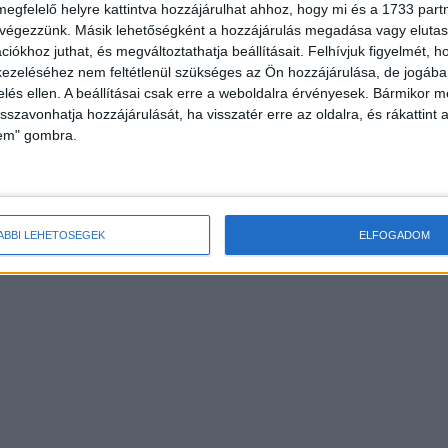
megfelelő helyre kattintva hozzájárulhat ahhoz, hogy mi és a 1733 partne
 végezzünk. Másik lehetőségként a hozzájárulás megadása vagy elutasí
iókhoz juthat, és megváltoztathatja beállításait.
Felhívjuk figyelmét, 
ezeléséhez nem feltétlenül szükséges az Ön hozzájárulása, de jogában 
zelés ellen. A beállításai csak erre a weboldalra érvényesek. Bármikor m
isszavonhatja hozzájárulását, ha visszatér erre az oldalra, és rákattint a
lem" gombra.
ÁBBI LEHETŐSÉGEK
ELFOGADOM