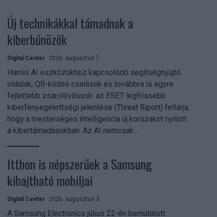
Új technikákkal támadnak a
kiberbűnözők
Digital Center
2026. augusztus 7.
Hamis AI eszközökhöz kapcsolódó segítségnyújtó
oldalak, QR-kódos csalások és továbbra is egyre
fejlettebb zsarolóvírusok: az ESET legfrissebb
kiberfenyegetettségi jelentése (Threat Riport) feltárja,
hogy a mesterséges intelligencia új korszakot nyitott
a kibertámadásokban. Az AI nemcsak...
Itthon is népszerűek a Samsung
kihajtható mobiljai
Digital Center
2026. augusztus 3.
A Samsung Electronics július 22-én bemutatott