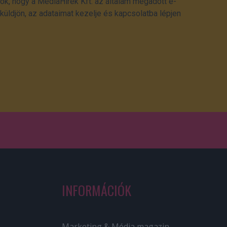
ok, hogy a MédiaHírek Kft. az általam megadott e-
üldjön, az adataimat kezelje és kapcsolatba lépjen
INFORMÁCIÓK
Marketing & Média magazin