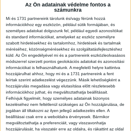
Az Ön adatainak védelme fontos a
A RADIOCAFÉN
számunkra
Mi és 1731 partnereink tárolunk és/vagy férünk hozzá
információkhoz egy eszközön, például sütik formájában, és
személyes adatokat dolgozunk fel, például egyedi azonosítókat
és standard információkat, amelyeket az eszköz személyre
szabott hirdetésekhez és tartalomhoz, hirdetések és tartalmak
méréséhez, közönségmérésekhez és szolgáltatásfejlesztéshez
küld.
Az Ön engedélyével mi és a partnereink eszközleolvasásos
módszerrel szerzett pontos geolokációs adatokat és azonosítási
információkat is felhasználhatunk. A megfelelő helyre kattintva
hozzájárulhat ahhoz, hogy mi és a 1731 partnereink a fent
Korábbi adások
leírtak szerint adatkezelést végezzünk. Másik lehetőségként a
hozzájárulás megadása vagy elutasítása előtt részletesebb
A rovat támogatói:
információkhoz juthat, és megváltoztathatja beállításait.
Felhívjuk figyelmét, hogy személyes adatainak bizonyos
kezeléséhez nem feltétlenül szükséges az Ön hozzájárulása, de
jogában áll tiltakozni az ilyen jellegű adatkezelés ellen. A
beállításai csak erre a weboldalra érvényesek. Bármikor
megváltoztathatja a preferenciáit, vagy visszavonhatja
hozzájárulását, ha visszatér erre az oldalra, és rákattint az oldal