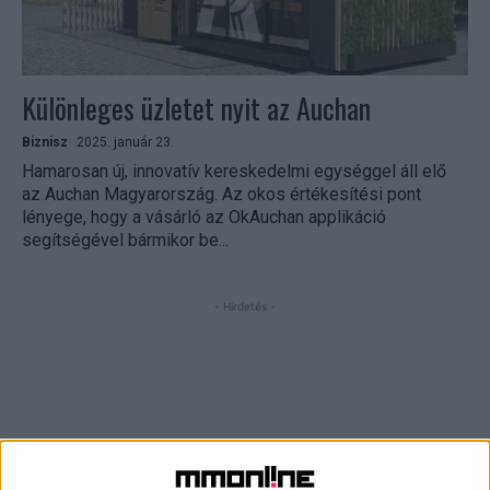
Különleges üzletet nyit az Auchan
Biznisz
2025. január 23.
Hamarosan új, innovatív kereskedelmi egységgel áll elő
az Auchan Magyarország. Az okos értékesítési pont
lényege, hogy a vásárló az OkAuchan applikáció
segítségével bármikor be...
- Hirdetés -