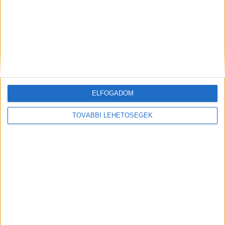
ELFOGADOM
Hírlevél
TOVÁBBI LEHETŐSÉGEK
feliratkozás
Iratkozz fel napi hírlevelünkre és kerülj képbe a média, az
ügynökségi és a reklám világ legfontosabb híreivel.