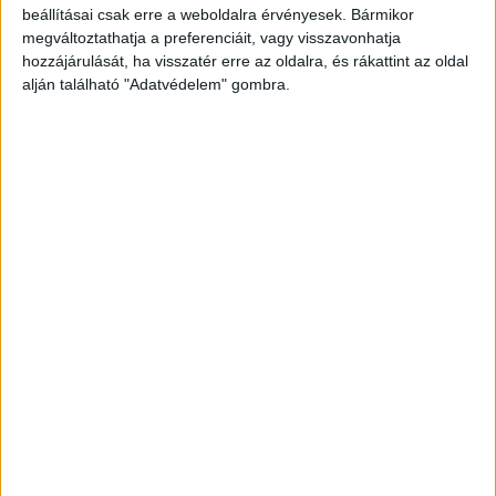
beállításai csak erre a weboldalra érvényesek. Bármikor
megváltoztathatja a preferenciáit, vagy visszavonhatja
hozzájárulását, ha visszatér erre az oldalra, és rákattint az oldal
alján található "Adatvédelem" gombra.
Korábbi adások
A rovat támogatói: