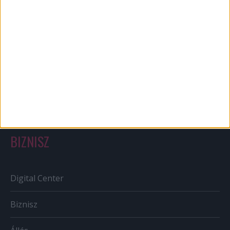
Bulvár
Out of home
Szabályozás
Tv/Rádió
BIZNISZ
Digital Center
Biznisz