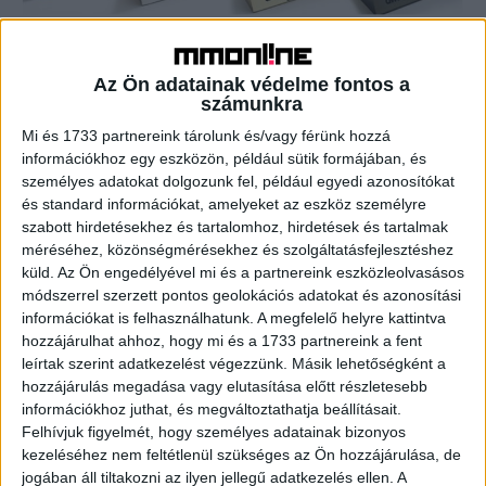
Az Ön adatainak védelme fontos a
Átadták a hazai Effie díjakat
számunkra
Marketing
2022. december 1.
Mi és 1733 partnereink tárolunk és/vagy férünk hozzá
Az Effie magyarországi szervezői - az IAA Hungary és a
információkhoz egy eszközön, például sütik formájában, és
MAKSZ – szerda este újra offline díjátadón hirdették ki a
személyes adatokat dolgozunk fel, például egyedi azonosítókat
120 fős zsűri értékelése...
és standard információkat, amelyeket az eszköz személyre
szabott hirdetésekhez és tartalomhoz, hirdetések és tartalmak
méréséhez, közönségmérésekhez és szolgáltatásfejlesztéshez
- Hirdetés -
küld.
Az Ön engedélyével mi és a partnereink eszközleolvasásos
módszerrel szerzett pontos geolokációs adatokat és azonosítási
információkat is felhasználhatunk. A megfelelő helyre kattintva
hozzájárulhat ahhoz, hogy mi és a 1733 partnereink a fent
leírtak szerint adatkezelést végezzünk. Másik lehetőségként a
hozzájárulás megadása vagy elutasítása előtt részletesebb
információkhoz juthat, és megváltoztathatja beállításait.
Felhívjuk figyelmét, hogy személyes adatainak bizonyos
kezeléséhez nem feltétlenül szükséges az Ön hozzájárulása, de
A RADIOCAFÉN
jogában áll tiltakozni az ilyen jellegű adatkezelés ellen. A