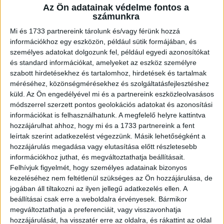
Az Ön adatainak védelme fontos a
A RADIOCAFÉN
számunkra
Mi és 1733 partnereink tárolunk és/vagy férünk hozzá
információkhoz egy eszközön, például sütik formájában, és
személyes adatokat dolgozunk fel, például egyedi azonosítókat
és standard információkat, amelyeket az eszköz személyre
szabott hirdetésekhez és tartalomhoz, hirdetések és tartalmak
méréséhez, közönségmérésekhez és szolgáltatásfejlesztéshez
küld.
Az Ön engedélyével mi és a partnereink eszközleolvasásos
módszerrel szerzett pontos geolokációs adatokat és azonosítási
információkat is felhasználhatunk. A megfelelő helyre kattintva
hozzájárulhat ahhoz, hogy mi és a 1733 partnereink a fent
Korábbi adások
leírtak szerint adatkezelést végezzünk. Másik lehetőségként a
hozzájárulás megadása vagy elutasítása előtt részletesebb
A rovat támogatói:
információkhoz juthat, és megváltoztathatja beállításait.
Felhívjuk figyelmét, hogy személyes adatainak bizonyos
kezeléséhez nem feltétlenül szükséges az Ön hozzájárulása, de
jogában áll tiltakozni az ilyen jellegű adatkezelés ellen. A
beállításai csak erre a weboldalra érvényesek. Bármikor
megváltoztathatja a preferenciáit, vagy visszavonhatja
hozzájárulását, ha visszatér erre az oldalra, és rákattint az oldal