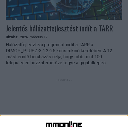
Jelentős hálózatfejlesztést indít a TARR
Biznisz
2026. március 17.
Hálózatfejlesztési programot indít a TARR a
DIMOP_PLUSZ-3.1.2-25 konstrukció keretében. A 12
járást érintő beruházás célja, hogy több mint 100
településen hozzáférhetővé tegye a gigabitképes...
- Hirdetés -