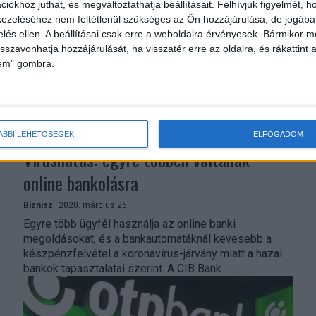
iókhoz juthat, és megváltoztathatja beállításait.
Felhívjuk figyelmét, 
ezeléséhez nem feltétlenül szükséges az Ön hozzájárulása, de jogában 
zelés ellen. A beállításai csak erre a weboldalra érvényesek. Bármikor m
isszavonhatja hozzájárulását, ha visszatér erre az oldalra, és rákattint a
lem" gombra.
ÁBBI LEHETŐSÉGEK
ELFOGADOM
Vírushatás: egyre többen váltanak
online bankolásra
Biznisz
2020. március 26.
Egyre több ügyfél használja az online banki
megoldásokat, és a bankautomatáknál kevesebb a
készpénzfelvétel a koronavírus-járvány miatt a hazai
bankok tapasztalatai szerint. A CIB Bank...