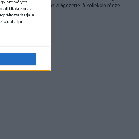
hogy személyes
Electronics platformján világszerte. A kollekció része
áll tiltakozni az
Leonardo...
egváltoztathatja a
z oldal alján