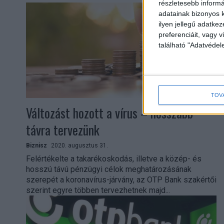
részletesebb informác
adatainak bizonyos k
ilyen jellegű adatke
preferenciáit, vagy v
található "Adatvéde
TOV
Változást hozott a vírus – hosszabb
távra tervezünk
Biznisz
2020. augusztus 31.
Felértékelte a takarékoskodás, illetve a közép- és
hosszú távú pénzügyi célok meghatározásának
szerepét a koronavírus-járvány, az OTP Bank szakértői
szerint egyre többen tervezhetnek majd...