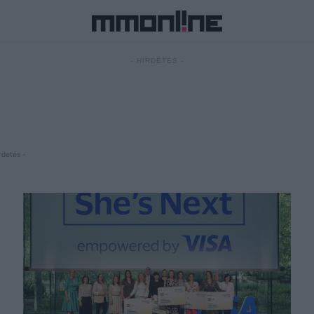
- HIRDETÉS -
rdetés -