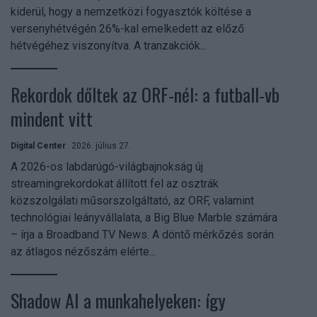
kiderül, hogy a nemzetközi fogyasztók költése a
versenyhétvégén 26%-kal emelkedett az előző
hétvégéhez viszonyítva. A tranzakciók...
Rekordok dőltek az ORF-nél: a futball-vb
mindent vitt
Digital Center
2026. július 27.
A 2026-os labdarúgó-világbajnokság új
streamingrekordokat állított fel az osztrák
közszolgálati műsorszolgáltató, az ORF, valamint
technológiai leányvállalata, a Big Blue Marble számára
– írja a Broadband TV News. A döntő mérkőzés során
az átlagos nézőszám elérte...
Shadow AI a munkahelyeken: így