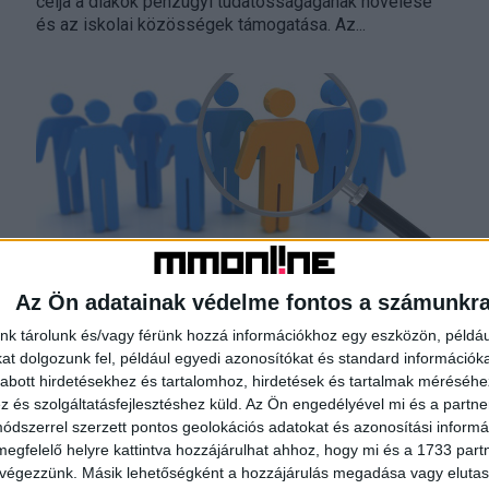
célja a diákok pénzügyi tudatosságágának növelése
és az iskolai közösségek támogatása. Az...
Az Ön adatainak védelme fontos a számunkr
Sok KKV-nak komoly gondot okoz a
nk tárolunk és/vagy férünk hozzá információkhoz egy eszközön, példáu
kulcsemberek kiesése
t dolgozunk fel, például egyedi azonosítókat és standard információk
abott hirdetésekhez és tartalomhoz, hirdetések és tartalmak méréséhe
Kutatás
2021. július 28.
és szolgáltatásfejlesztéshez küld.
Az Ön engedélyével mi és a partne
A hazai cégek elsöprő többségét adó mikro- és
dszerrel szerzett pontos geolokációs adatokat és azonosítási informác
kisvállalkozások tevékenységét komolyan
megfelelő helyre kattintva hozzájárulhat ahhoz, hogy mi és a 1733 partne
veszélyezteti, ha egy vagy több kulcsemberük kiesik
 végezzünk. Másik lehetőségként a hozzájárulás megadása vagy elutasí
a munkából. Az OTP Bank és...