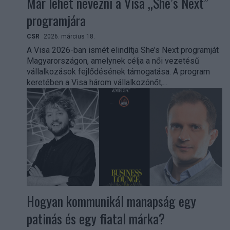
Már lehet nevezni a Visa „She’s Next”
programjára
CSR
2026. március 18.
A Visa 2026-ban ismét elindítja She’s Next programját
Magyarországon, amelynek célja a női vezetésű
vállalkozások fejlődésének támogatása. A program
keretében a Visa három vállalkozónőt,...
Hogyan kommunikál manapság egy
patinás és egy fiatal márka?