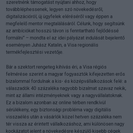
szeretnénk támogatást nyújtani ahhoz, hogy
továbbléphessenek, legyen szó növekedésről,
digitalizációról, új ügyfelek eléréséről vagy éppen a
megfelelő mentor megtalálásáról. Célunk, hogy segítsünk
az ambíciókat hosszú távon is fenntartható fejlődéssé
formálni” – mondta el az idei pályázat indulását bejelentő
eseményen Juhász Katalin, a Visa regionális
termékfejlesztési vezetője.
Bár a szektort rengeteg kihívás éri, a Visa régiós
felmérése szerint a magyar fogyasztók kifejezetten erős
bizalommal fordulnak a kis- és középvállalkozások felé: a
válaszadók 40 százaléka nagyobb bizalmat szavaz nekik,
mint az állami intézményeknek vagy a nagyvállalatoknak.
Ez a bizalom azonban az online térben rendkívül
sérülékeny, egy biztonsági probléma vagy digitális
visszaélés után a vásárlók közel hetven százaléka nem
tér vissza az érintett vállalkozáshoz, ami különösen nagy
kockázatot jelent a növekedésre készülő kisebb cégek