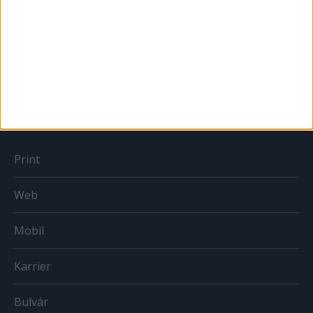
Sportbiznisz
Országmárka
MÉDIA
Print
Web
Mobil
Karrier
Bulvár