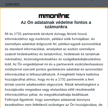
számára.
A kutatás arra is rámutat, hogy a fogyasztók ma már
nemcsak minőségi terméket vagy szolgáltatást várnak el,
Az Ön adatainak védelme fontos a
számunkra
hanem biztonságos, átlátható és megbízható digitális
működést is. Ez a kihívás sok női vezetésű vállalkozás
Mi és 1731 partnereink tárolunk és/vagy férünk hozzá
információkhoz egy eszközön, például sütik formájában, és
számára egyszerre jelent lehetőséget és tanulási
személyes adatokat dolgozunk fel, például egyedi azonosítókat
folyamatot.
és standard információkat, amelyeket az eszköz személyre
szabott hirdetésekhez és tartalomhoz, hirdetések és tartalmak
A Visa She’s Next program ezekre a valós piaci
méréséhez, közönségmérésekhez és szolgáltatásfejlesztéshez
helyzetekre reagál: a pénzügyi támogatás mellett olyan
küld.
Az Ön engedélyével mi és a partnereink eszközleolvasásos
mentorprogramot kínál, amely segíti a résztvevőket a
módszerrel szerzett pontos geolokációs adatokat és azonosítási
információkat is felhasználhatunk. A megfelelő helyre kattintva
tudatos digitális jelenlét, az ügyfélbizalom és a hosszú
hozzájárulhat ahhoz, hogy mi és a 1731 partnereink a fent
távú üzleti stabilitás megerősítésében.
leírtak szerint adatkezelést végezzünk. Másik lehetőségként a
hozzájárulás megadása vagy elutasítása előtt részletesebb
„Az elmúlt három év tapasztalatai alapján látható, hogy a
információkhoz juthat, és megváltoztathatja beállításait.
Visa She's Next több, mint egy pénzügyi támogatási
Felhívjuk figyelmét, hogy személyes adatainak bizonyos
program. Ezek a vállalkozónők tehetségesek,
kezeléséhez nem feltétlenül szükséges az Ön hozzájárulása, de