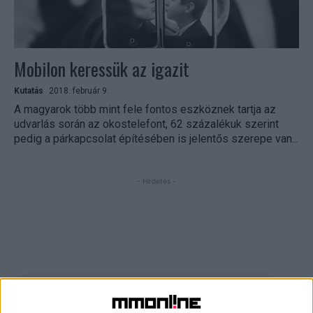
Mobilon keressük az igazit
Kutatás
2018. február 9.
A magyarok több mint fele fontos eszköznek tartja az
udvarlás során az okostelefont, 62 százalékuk szerint
pedig a párkapcsolat építésében is jelentős szerepe van...
- Hirdetés -