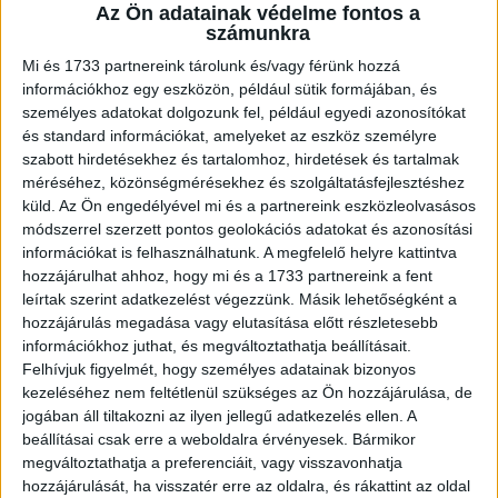
A RADIOCAFÉN
Az Ön adatainak védelme fontos a
számunkra
Mi és 1733 partnereink tárolunk és/vagy férünk hozzá
információkhoz egy eszközön, például sütik formájában, és
személyes adatokat dolgozunk fel, például egyedi azonosítókat
és standard információkat, amelyeket az eszköz személyre
szabott hirdetésekhez és tartalomhoz, hirdetések és tartalmak
méréséhez, közönségmérésekhez és szolgáltatásfejlesztéshez
küld.
Az Ön engedélyével mi és a partnereink eszközleolvasásos
módszerrel szerzett pontos geolokációs adatokat és azonosítási
információkat is felhasználhatunk. A megfelelő helyre kattintva
Korábbi adások
hozzájárulhat ahhoz, hogy mi és a 1733 partnereink a fent
leírtak szerint adatkezelést végezzünk. Másik lehetőségként a
A rovat támogatói:
hozzájárulás megadása vagy elutasítása előtt részletesebb
információkhoz juthat, és megváltoztathatja beállításait.
Felhívjuk figyelmét, hogy személyes adatainak bizonyos
kezeléséhez nem feltétlenül szükséges az Ön hozzájárulása, de
jogában áll tiltakozni az ilyen jellegű adatkezelés ellen. A
beállításai csak erre a weboldalra érvényesek. Bármikor
megváltoztathatja a preferenciáit, vagy visszavonhatja
hozzájárulását, ha visszatér erre az oldalra, és rákattint az oldal