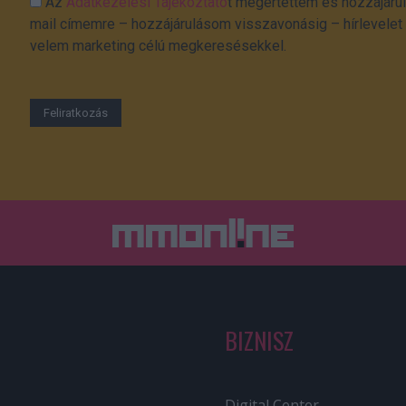
Az
Adatkezelési Tájékoztató
t megértettem és hozzájárul
mail címemre – hozzájárulásom visszavonásig – hírlevelet k
velem marketing célú megkeresésekkel.
BIZNISZ
Digital Center