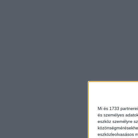
Mi és 1733 partnerei
és személyes adatoka
eszköz személyre sz
közönségmérésekhez 
eszközleolvasásos mó