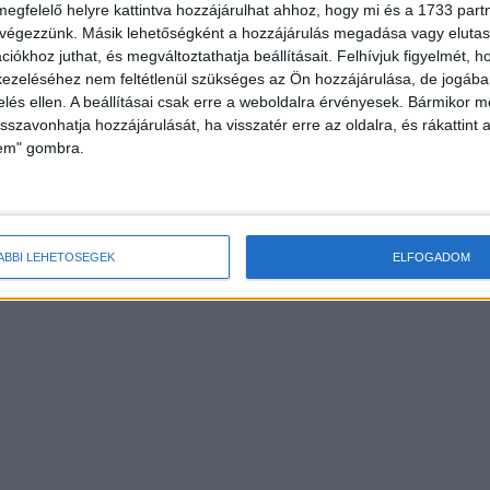
megfelelő helyre kattintva hozzájárulhat ahhoz, hogy mi és a 1733 partne
 végezzünk. Másik lehetőségként a hozzájárulás megadása vagy elutasí
iókhoz juthat, és megváltoztathatja beállításait.
Felhívjuk figyelmét, 
ezeléséhez nem feltétlenül szükséges az Ön hozzájárulása, de jogában 
zelés ellen. A beállításai csak erre a weboldalra érvényesek. Bármikor m
isszavonhatja hozzájárulását, ha visszatér erre az oldalra, és rákattint a
lem" gombra.
ÁBBI LEHETŐSÉGEK
ELFOGADOM