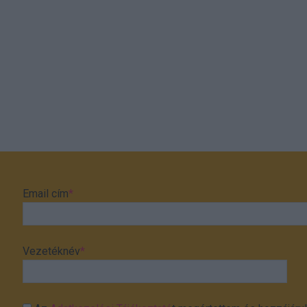
Email cím
*
Vezetéknév
*