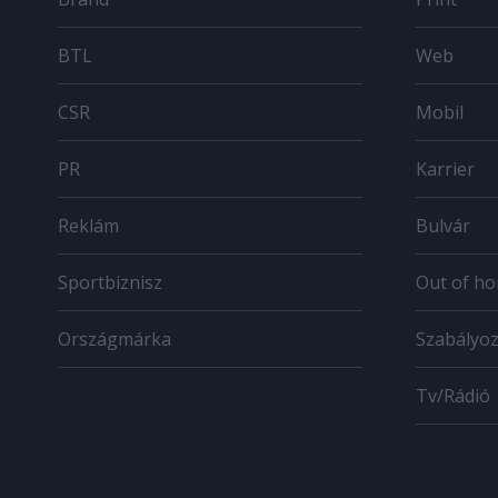
BTL
Web
CSR
Mobil
PR
Karrier
Reklám
Bulvár
Sportbiznisz
Out of h
Országmárka
Szabályo
Tv/Rádió