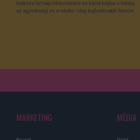
Iratkozz fel napi hírlevelünkre és kerülj képbe a média,
az ügynökségi és a reklám világ legfontosabb híreivel.
MARKETING
MÉDIA
Brand
Print