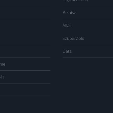
Biznisz
Állás
SzuperZöld
Data
ome
zás