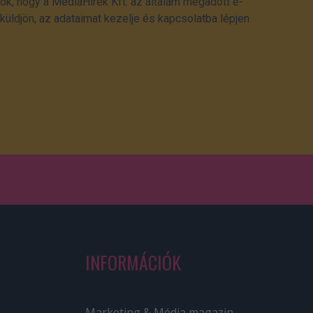
ok, hogy a MédiaHírek Kft. az általam megadott e-
üldjön, az adataimat kezelje és kapcsolatba lépjen
INFORMÁCIÓK
Marketing & Média magazin