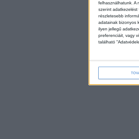
felhasználhatunk. A 
szerint adatkezelést
részletesebb informác
adatainak bizonyos k
ilyen jellegű adatke
preferenciáit, vagy v
található "Adatvéde
TOV