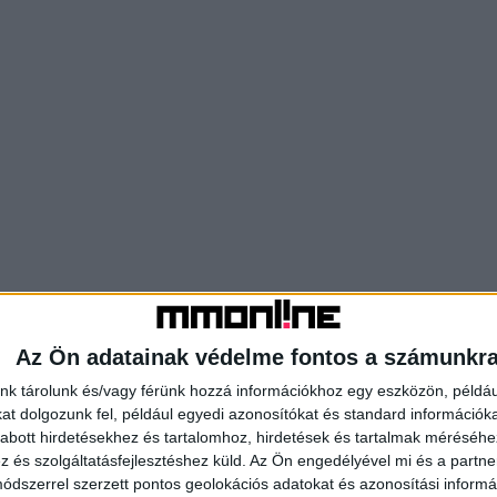
Az Ön adatainak védelme fontos a számunkr
nk tárolunk és/vagy férünk hozzá információkhoz egy eszközön, példáu
t dolgozunk fel, például egyedi azonosítókat és standard információk
abott hirdetésekhez és tartalomhoz, hirdetések és tartalmak méréséhe
és szolgáltatásfejlesztéshez küld.
Az Ön engedélyével mi és a partne
dszerrel szerzett pontos geolokációs adatokat és azonosítási informác