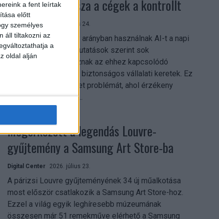
szerezhetik vissza a cégek a kontrollt
reink a fent leírtak
tása előtt
Digital Center
2026. július 24.
hogy személyes
áll tiltakozni az
A munkavállalók nagy arányban használnak AI-t a napi
egváltoztathatja a
munkában, ám friss kutatások szerint sok
z oldal alján
szervezetnél hiányoznak az ehhez kapcsolódó
világos irányelvek és biztonságos vállalati keretek. Ez
különösen ott jelenthet problémát, ahol érzékeny
üzleti információkkal...
Megérkezett a legendás Louvre-
gyűjtemény a Samsung Art Store-ba
Digital Center
2026. július 23.
A párizsi Louvre gyűjteményének 34 új műalkotása
most először csatlakozik a Samsung Art Store-hoz.
Ezzel a világ egyik leghíresebb múzeumának
összesen már 51 remekműve elérhető a Samsung