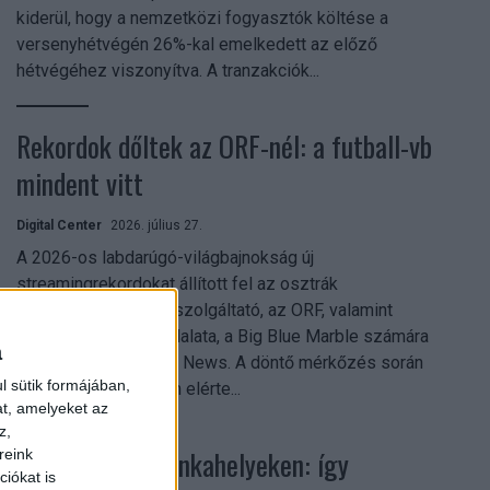
kiderül, hogy a nemzetközi fogyasztók költése a
versenyhétvégén 26%-kal emelkedett az előző
hétvégéhez viszonyítva. A tranzakciók...
Rekordok dőltek az ORF-nél: a futball-vb
mindent vitt
Digital Center
2026. július 27.
A 2026-os labdarúgó-világbajnokság új
streamingrekordokat állított fel az osztrák
közszolgálati műsorszolgáltató, az ORF, valamint
technológiai leányvállalata, a Big Blue Marble számára
a
– írja a Broadband TV News. A döntő mérkőzés során
l sütik formájában,
az átlagos nézőszám elérte...
at, amelyeket az
z,
Shadow AI a munkahelyeken: így
reink
iókat is