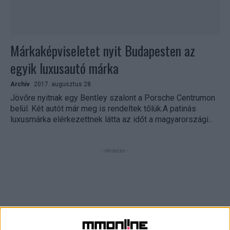
Márkaképviseletet nyit Budapesten az
egyik luxusautó márka
Archív
2017. augusztus 28.
Jövőre nyitnak egy Bentley szalont a Porsche Centrumon
belül. Két autót már meg is rendeltek tőlük.A patinás
luxusmárka elérkezettnek látta az időt a magyarországi...
- Hirdetés -