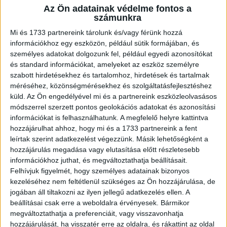
Az Ön adatainak védelme fontos a
A RADIOCAFÉN
számunkra
Mi és 1733 partnereink tárolunk és/vagy férünk hozzá
információkhoz egy eszközön, például sütik formájában, és
személyes adatokat dolgozunk fel, például egyedi azonosítókat
és standard információkat, amelyeket az eszköz személyre
szabott hirdetésekhez és tartalomhoz, hirdetések és tartalmak
méréséhez, közönségmérésekhez és szolgáltatásfejlesztéshez
küld.
Az Ön engedélyével mi és a partnereink eszközleolvasásos
módszerrel szerzett pontos geolokációs adatokat és azonosítási
információkat is felhasználhatunk. A megfelelő helyre kattintva
hozzájárulhat ahhoz, hogy mi és a 1733 partnereink a fent
leírtak szerint adatkezelést végezzünk. Másik lehetőségként a
Korábbi adások
hozzájárulás megadása vagy elutasítása előtt részletesebb
információkhoz juthat, és megváltoztathatja beállításait.
A rovat támogatói:
Felhívjuk figyelmét, hogy személyes adatainak bizonyos
kezeléséhez nem feltétlenül szükséges az Ön hozzájárulása, de
jogában áll tiltakozni az ilyen jellegű adatkezelés ellen. A
beállításai csak erre a weboldalra érvényesek. Bármikor
megváltoztathatja a preferenciáit, vagy visszavonhatja
hozzájárulását, ha visszatér erre az oldalra, és rákattint az oldal