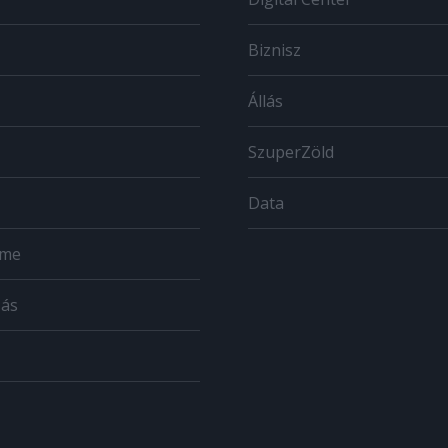
Biznisz
Állás
SzuperZöld
Data
ome
zás