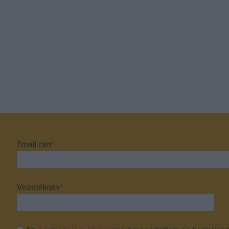
Email cím
*
Vezetéknév
*