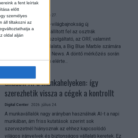
mindent vitt
reink a fent leírtak
tása előtt
Digital Center
2026. július 27.
hogy személyes
áll tiltakozni az
A 2026-os labdarúgó-világbajnokság új
egváltoztathatja a
streamingrekordokat állított fel az osztrák
z oldal alján
közszolgálati műsorszolgáltató, az ORF, valamint
technológiai leányvállalata, a Big Blue Marble számára
– írja a Broadband TV News. A döntő mérkőzés során
az átlagos nézőszám elérte...
Shadow AI a munkahelyeken: így
szerezhetik vissza a cégek a kontrollt
Digital Center
2026. július 24.
A munkavállalók nagy arányban használnak AI-t a napi
munkában, ám friss kutatások szerint sok
szervezetnél hiányoznak az ehhez kapcsolódó
világos irányelvek és biztonságos vállalati keretek. Ez