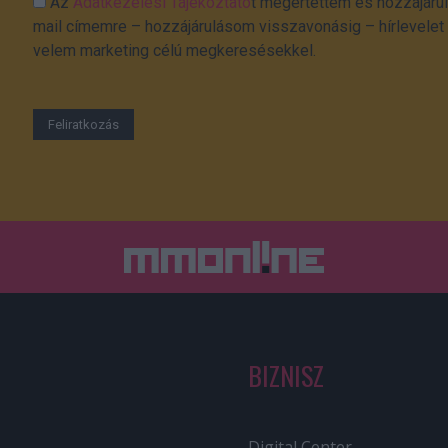
Az
Adatkezelési Tájékoztató
t megértettem és hozzájárul
mail címemre – hozzájárulásom visszavonásig – hírlevelet k
velem marketing célú megkeresésekkel.
BIZNISZ
Digital Center