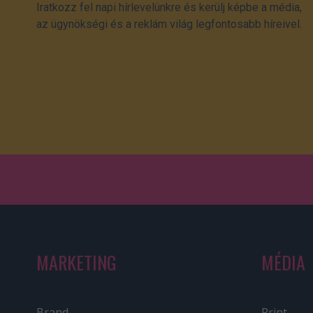
Iratkozz fel napi hírlevelünkre és kerülj képbe a média,
az ügynökségi és a reklám világ legfontosabb híreivel.
MARKETING
MÉDIA
Brand
Print