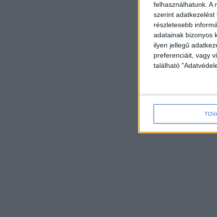
felhasználhatunk. A 
szerint adatkezelést
részletesebb informác
adatainak bizonyos k
ilyen jellegű adatke
preferenciáit, vagy v
található "Adatvéde
TOV