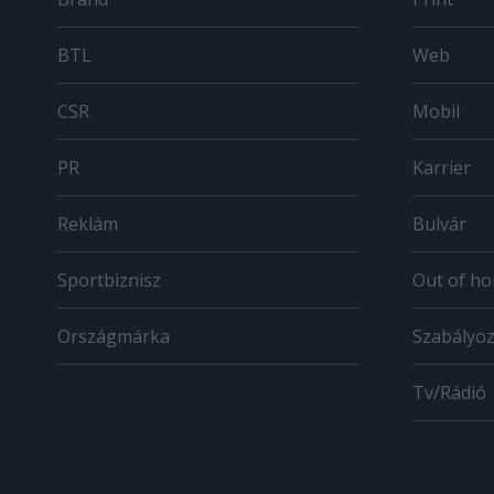
BTL
Web
CSR
Mobil
PR
Karrier
Reklám
Bulvár
Sportbiznisz
Out of h
Országmárka
Szabályo
Tv/Rádió