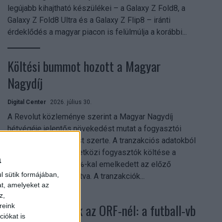
legújabb kihajtható készülékei – a Galaxy Z Fold8, a
Galaxy Z Fold8 Ultra és a Galaxy Z Flip8 – iránti
érdeklődés a magyar piacon is felülmúlja a korábbi...
Költési bummot hozott a Magyar
Nagydíj
Digital Center
2026. július 30.
A Revolut közleménye szerint a Magyar Nagydíj
hétvégéje jelentős növekedést mutat a fogyasztói
aktivitásban Budapest szerte. A tranzakciós adatokból
kiderül, hogy a nemzetközi fogyasztók költése a
a
versenyhétvégén 26%-kal emelkedett az előző
l sütik formájában,
hétvégéhez viszonyítva. A tranzakciók...
at, amelyeket az
z,
Rekordok dőltek az ORF-nél: a futball-vb
reink
iókat is