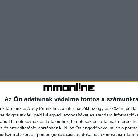
Az Ön adatainak védelme fontos a számunkr
nk tárolunk és/vagy férünk hozzá információkhoz egy eszközön, példáu
t dolgozunk fel, például egyedi azonosítókat és standard információk
abott hirdetésekhez és tartalomhoz, hirdetések és tartalmak méréséhe
és szolgáltatásfejlesztéshez küld.
Az Ön engedélyével mi és a partne
dszerrel szerzett pontos geolokációs adatokat és azonosítási informác