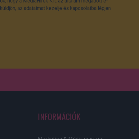
ok, hogy a MédiaHírek Kft. az általam megadott e-
üldjön, az adataimat kezelje és kapcsolatba lépjen
INFORMÁCIÓK
Marketing & Média magazin