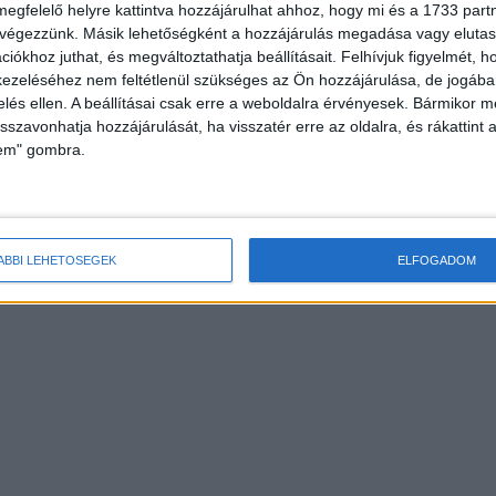
megfelelő helyre kattintva hozzájárulhat ahhoz, hogy mi és a 1733 partne
 végezzünk. Másik lehetőségként a hozzájárulás megadása vagy elutasí
iókhoz juthat, és megváltoztathatja beállításait.
Felhívjuk figyelmét, 
ezeléséhez nem feltétlenül szükséges az Ön hozzájárulása, de jogában 
zelés ellen. A beállításai csak erre a weboldalra érvényesek. Bármikor m
isszavonhatja hozzájárulását, ha visszatér erre az oldalra, és rákattint a
lem" gombra.
ÁBBI LEHETŐSÉGEK
ELFOGADOM