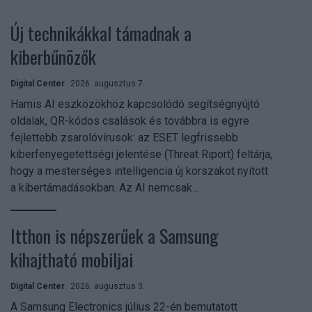
Új technikákkal támadnak a
kiberbűnözők
Digital Center
2026. augusztus 7.
Hamis AI eszközökhöz kapcsolódó segítségnyújtó
oldalak, QR-kódos csalások és továbbra is egyre
fejlettebb zsarolóvírusok: az ESET legfrissebb
kiberfenyegetettségi jelentése (Threat Riport) feltárja,
hogy a mesterséges intelligencia új korszakot nyitott
a kibertámadásokban. Az AI nemcsak...
Itthon is népszerűek a Samsung
kihajtható mobiljai
Digital Center
2026. augusztus 3.
A Samsung Electronics július 22-én bemutatott