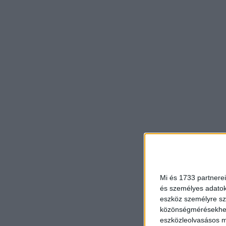
Mi és 1733 partnerei
és személyes adatoka
eszköz személyre sz
közönségmérésekhez 
eszközleolvasásos mó