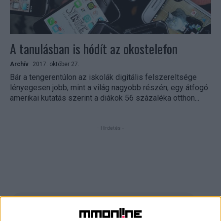
A tanulásban is hódít az okostelefon
Archív
2017. október 27.
Bár a tengerentúlon az iskolák digitális felszereltsége
lényegesen jobb, mint a világ nagyobb részén, egy átfogó
amerikai kutatás szerint a diákok 56 százaléka otthon...
- Hirdetés -