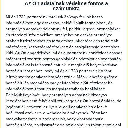
A RADIOCAFÉN
Az Ön adatainak védelme fontos a
számunkra
Mi és 1733 partnereink tárolunk és/vagy férünk hozzá
információkhoz egy eszközön, például sütik formájában, és
személyes adatokat dolgozunk fel, például egyedi azonosítókat
és standard információkat, amelyeket az eszköz személyre
szabott hirdetésekhez és tartalomhoz, hirdetések és tartalmak
méréséhez, közönségmérésekhez és szolgáltatásfejlesztéshez
küld.
Az Ön engedélyével mi és a partnereink eszközleolvasásos
módszerrel szerzett pontos geolokációs adatokat és azonosítási
információkat is felhasználhatunk. A megfelelő helyre kattintva
Korábbi adások
hozzájárulhat ahhoz, hogy mi és a 1733 partnereink a fent
leírtak szerint adatkezelést végezzünk. Másik lehetőségként a
A rovat támogatói:
hozzájárulás megadása vagy elutasítása előtt részletesebb
információkhoz juthat, és megváltoztathatja beállításait.
Felhívjuk figyelmét, hogy személyes adatainak bizonyos
kezeléséhez nem feltétlenül szükséges az Ön hozzájárulása, de
jogában áll tiltakozni az ilyen jellegű adatkezelés ellen. A
beállításai csak erre a weboldalra érvényesek. Bármikor
megváltoztathatja a preferenciáit, vagy visszavonhatja
hozzájárulását, ha visszatér erre az oldalra, és rákattint az oldal