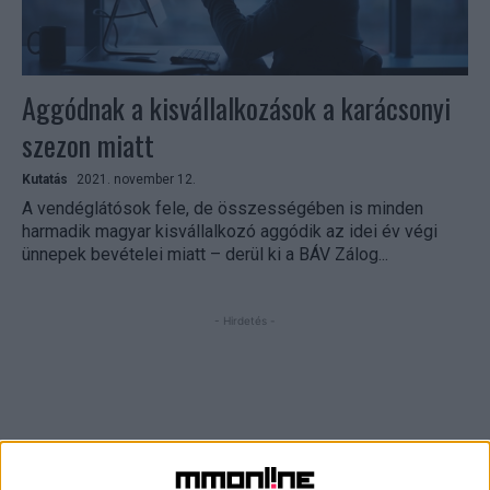
Aggódnak a kisvállalkozások a karácsonyi
szezon miatt
Kutatás
2021. november 12.
A vendéglátósok fele, de összességében is minden
harmadik magyar kisvállalkozó aggódik az idei év végi
ünnepek bevételei miatt – derül ki a BÁV Zálog...
- Hirdetés -