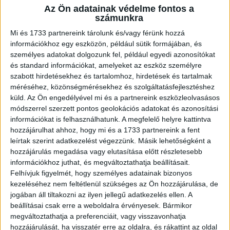
Az Ön adatainak védelme fontos a
A RADIOCAFÉN
számunkra
Mi és 1733 partnereink tárolunk és/vagy férünk hozzá
információkhoz egy eszközön, például sütik formájában, és
személyes adatokat dolgozunk fel, például egyedi azonosítókat
és standard információkat, amelyeket az eszköz személyre
szabott hirdetésekhez és tartalomhoz, hirdetések és tartalmak
méréséhez, közönségmérésekhez és szolgáltatásfejlesztéshez
küld.
Az Ön engedélyével mi és a partnereink eszközleolvasásos
módszerrel szerzett pontos geolokációs adatokat és azonosítási
információkat is felhasználhatunk. A megfelelő helyre kattintva
hozzájárulhat ahhoz, hogy mi és a 1733 partnereink a fent
leírtak szerint adatkezelést végezzünk. Másik lehetőségként a
Korábbi adások
hozzájárulás megadása vagy elutasítása előtt részletesebb
információkhoz juthat, és megváltoztathatja beállításait.
A rovat támogatói:
Felhívjuk figyelmét, hogy személyes adatainak bizonyos
kezeléséhez nem feltétlenül szükséges az Ön hozzájárulása, de
jogában áll tiltakozni az ilyen jellegű adatkezelés ellen. A
beállításai csak erre a weboldalra érvényesek. Bármikor
megváltoztathatja a preferenciáit, vagy visszavonhatja
hozzájárulását, ha visszatér erre az oldalra, és rákattint az oldal