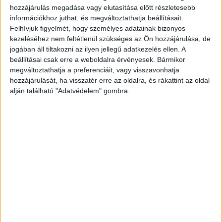
hozzájárulás megadása vagy elutasítása előtt részletesebb
A termékportfólióban egyedülálló sorsjegypárt vezetett
információkhoz juthat, és megváltoztathatja beállításait.
be a labdarúgó Európa-bajnokság kezdetére időzítve a
Felhívjuk figyelmét, hogy személyes adatainak bizonyos
Szerencsejáték Zrt., amellyel a társaság a világhírű
kezeléséhez nem feltétlenül szükséges az Ön hozzájárulása, de
magyar labdarúgó, Puskás Ferenc személye...
jogában áll tiltakozni az ilyen jellegű adatkezelés ellen. A
beállításai csak erre a weboldalra érvényesek. Bármikor
megváltoztathatja a preferenciáit, vagy visszavonhatja
hozzájárulását, ha visszatér erre az oldalra, és rákattint az oldal
alján található "Adatvédelem" gombra.
Focis melléklettel erősít ma a Blikk
Print
2019. november 15.
Nyolc oldalnyi futball hírrel várja olvasóit a Blikk. A frissen
újjáépített Puskás Ferenc Arénát megnyitó Magyarország-
Uruguay futballmérkőzés alkalmából jelenik meg a Blikk