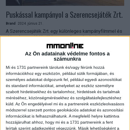
Puskással kampányol a Szerencsejáték Zrt.
Brand
2024. június 21.
A Szerencsejáték Zrt. egy különleges kampányfilmmel és
ahhoz kapcsolódó, többcsatornás marketingkampánnyal
idézi fel Puskás Ferenc emlékét. A nemzeti lottótársaság
ezzel vezeti be újabb futball...
Az Ön adatainak védelme fontos a
számunkra
Mi és 1731 partnereink tárolunk és/vagy férünk hozzá
információkhoz egy eszközön, például sütik formájában, és
személyes adatokat dolgozunk fel, például egyedi azonosítókat
és standard információkat, amelyeket az eszköz személyre
szabott hirdetésekhez és tartalomhoz, hirdetések és tartalmak
méréséhez, közönségmérésekhez és szolgáltatásfejlesztéshez
küld.
Az Ön engedélyével mi és a partnereink eszközleolvasásos
módszerrel szerzett pontos geolokációs adatokat és azonosítási
információkat is felhasználhatunk. A megfelelő helyre kattintva
Focirajongóknak készült az új sorsjegy
hozzájárulhat ahhoz, hogy mi és a 1731 partnereink a fent
leírtak szerint adatkezelést végezzünk. Másik lehetőségként a
Biznisz
2024. június 17.