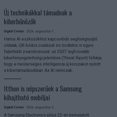
Új technikákkal támadnak a
kiberbűnözők
Digital Center
2026. augusztus 7.
Hamis AI eszközökhöz kapcsolódó segítségnyújtó
oldalak, QR-kódos csalások és továbbra is egyre
fejlettebb zsarolóvírusok: az ESET legfrissebb
kiberfenyegetettségi jelentése (Threat Riport) feltárja,
hogy a mesterséges intelligencia új korszakot nyitott
a kibertámadásokban. Az AI nemcsak...
Itthon is népszerűek a Samsung
kihajtható mobiljai
Digital Center
2026. augusztus 3.
A Samsung Electronics július 22-én bemutatott