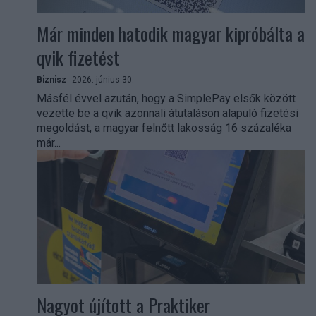
Már minden hatodik magyar kipróbálta a
qvik fizetést
Biznisz
2026. június 30.
Másfél évvel azután, hogy a SimplePay elsők között
vezette be a qvik azonnali átutaláson alapuló fizetési
megoldást, a magyar felnőtt lakosság 16 százaléka
már...
Nagyot újított a Praktiker