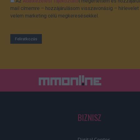
Az
Adatkezelési Tájékoztató
t megértettem és hozzájárul
mail címemre – hozzájárulásom visszavonásig – hírlevelet k
velem marketing célú megkeresésekkel.
BIZNISZ
Digital Center