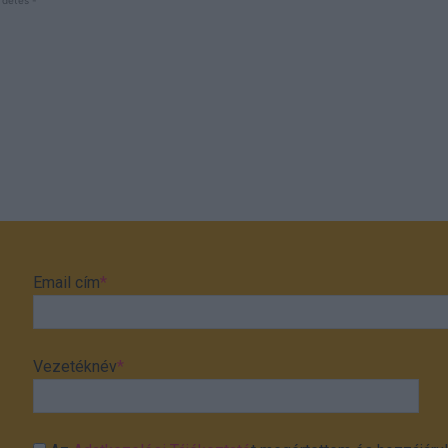
rdetés -
Email cím
*
Vezetéknév
*