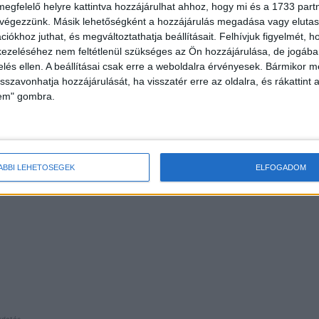
megfelelő helyre kattintva hozzájárulhat ahhoz, hogy mi és a 1733 partne
pedig...
 végezzünk. Másik lehetőségként a hozzájárulás megadása vagy elutasí
iókhoz juthat, és megváltoztathatja beállításait.
Felhívjuk figyelmét, 
ezeléséhez nem feltétlenül szükséges az Ön hozzájárulása, de jogában 
zelés ellen. A beállításai csak erre a weboldalra érvényesek. Bármikor m
isszavonhatja hozzájárulását, ha visszatér erre az oldalra, és rákattint a
lem" gombra.
ÁBBI LEHETŐSÉGEK
ELFOGADOM