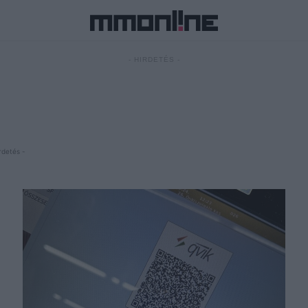
- HIRDETÉS -
rdetés -