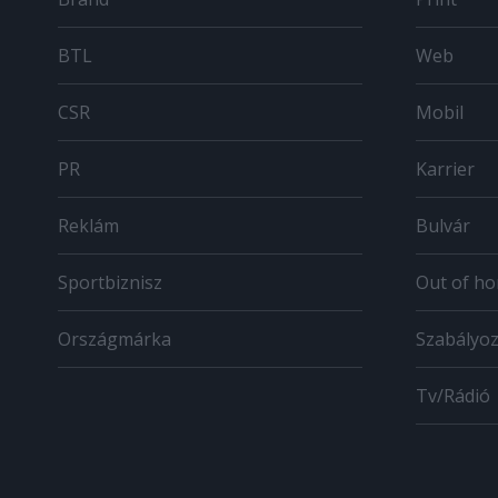
BTL
Web
CSR
Mobil
PR
Karrier
Reklám
Bulvár
Sportbiznisz
Out of h
Országmárka
Szabályo
Tv/Rádió