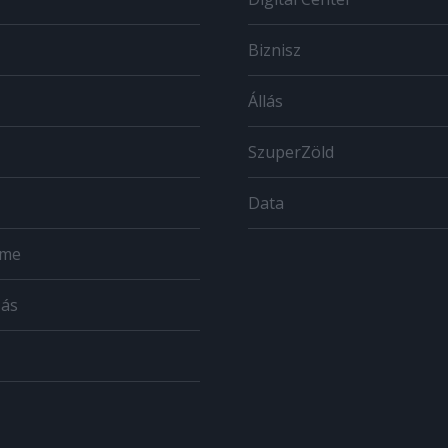
Biznisz
Állás
SzuperZöld
Data
ome
zás