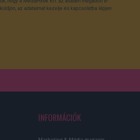
ok, hogy a MédiaHírek Kft. az általam megadott e-
üldjön, az adataimat kezelje és kapcsolatba lépjen
INFORMÁCIÓK
Marketing & Média magazin