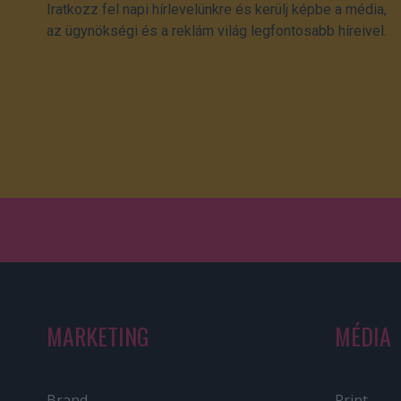
Iratkozz fel napi hírlevelünkre és kerülj képbe a média,
az ügynökségi és a reklám világ legfontosabb híreivel.
MARKETING
MÉDIA
Brand
Print