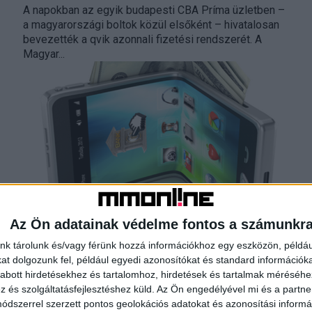
A napokban az egyik budapesti CBA Príma üzletben –
a magyarországi boltok közül elsőként – hivatalosan
bevezették a qvik azonnali fizetési rendszerét. A
Magyar...
Még közelebb kerültünk a készpénz
Az Ön adatainak védelme fontos a számunkr
nyugdíjazásához
nk tárolunk és/vagy férünk hozzá információkhoz egy eszközön, példáu
t dolgozunk fel, például egyedi azonosítókat és standard információk
Biznisz
2024. szeptember 24.
abott hirdetésekhez és tartalomhoz, hirdetések és tartalmak méréséhe
A K&H Banknál is elindult a qvik, az azonnali átutalásra
és szolgáltatásfejlesztéshez küld.
Az Ön engedélyével mi és a partne
épülő, QR-kódos mobilfizetés. Win-win megoldásról
dszerrel szerzett pontos geolokációs adatokat és azonosítási informác
van szó: a vásárlók számára ingyenes, a kereskedő