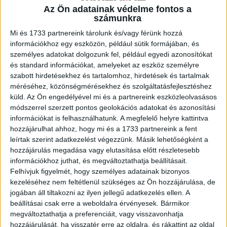
Az Ön adatainak védelme fontos a
A RADIOCAFÉN
számunkra
Mi és 1733 partnereink tárolunk és/vagy férünk hozzá
információkhoz egy eszközön, például sütik formájában, és
személyes adatokat dolgozunk fel, például egyedi azonosítókat
és standard információkat, amelyeket az eszköz személyre
szabott hirdetésekhez és tartalomhoz, hirdetések és tartalmak
méréséhez, közönségmérésekhez és szolgáltatásfejlesztéshez
küld.
Az Ön engedélyével mi és a partnereink eszközleolvasásos
módszerrel szerzett pontos geolokációs adatokat és azonosítási
információkat is felhasználhatunk. A megfelelő helyre kattintva
hozzájárulhat ahhoz, hogy mi és a 1733 partnereink a fent
Korábbi adások
leírtak szerint adatkezelést végezzünk. Másik lehetőségként a
hozzájárulás megadása vagy elutasítása előtt részletesebb
A rovat támogatói:
információkhoz juthat, és megváltoztathatja beállításait.
Felhívjuk figyelmét, hogy személyes adatainak bizonyos
kezeléséhez nem feltétlenül szükséges az Ön hozzájárulása, de
jogában áll tiltakozni az ilyen jellegű adatkezelés ellen. A
beállításai csak erre a weboldalra érvényesek. Bármikor
megváltoztathatja a preferenciáit, vagy visszavonhatja
hozzájárulását, ha visszatér erre az oldalra, és rákattint az oldal