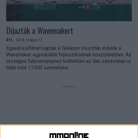
Díjazták a Wavemakert
BTL
2018. május 17.
Egyedi kisfilmet kaptak a Telekom Vivicittán indulók a
Wavemaker egyedülálló fejlesztésének köszönhetően. Az
országos futóversenyhez köthetően az idei szezonban is
több mint 17.000 személyes...
- Hirdetés -