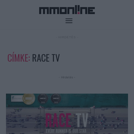
- HIRDETÉS -
CÍMKE:
RACE TV
- Hirdetés -