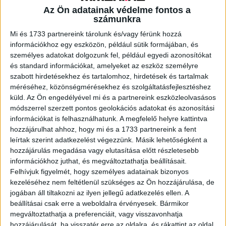
Az Ön adatainak védelme fontos a
számunkra
A RADIOCAFÉN
Mi és 1733 partnereink tárolunk és/vagy férünk hozzá
információkhoz egy eszközön, például sütik formájában, és
személyes adatokat dolgozunk fel, például egyedi azonosítókat
és standard információkat, amelyeket az eszköz személyre
szabott hirdetésekhez és tartalomhoz, hirdetések és tartalmak
méréséhez, közönségmérésekhez és szolgáltatásfejlesztéshez
küld.
Az Ön engedélyével mi és a partnereink eszközleolvasásos
módszerrel szerzett pontos geolokációs adatokat és azonosítási
információkat is felhasználhatunk. A megfelelő helyre kattintva
hozzájárulhat ahhoz, hogy mi és a 1733 partnereink a fent
leírtak szerint adatkezelést végezzünk. Másik lehetőségként a
hozzájárulás megadása vagy elutasítása előtt részletesebb
Korábbi adások
információkhoz juthat, és megváltoztathatja beállításait.
Felhívjuk figyelmét, hogy személyes adatainak bizonyos
A rovat támogatói:
kezeléséhez nem feltétlenül szükséges az Ön hozzájárulása, de
jogában áll tiltakozni az ilyen jellegű adatkezelés ellen. A
beállításai csak erre a weboldalra érvényesek. Bármikor
megváltoztathatja a preferenciáit, vagy visszavonhatja
hozzájárulását, ha visszatér erre az oldalra, és rákattint az oldal