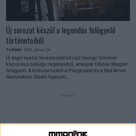
Új sorozat készül a legendás felügyelő
történeteiből
Tv/Rádió
2021. június 24.
Új angol nyelvű tévésorozat készül George Simenon
klasszikus bűnügyi regényeiből, amelyek főhőse Maigret
felügyelő. A krimisorozatot a Playground és a Red Arrow
Nemzetközi Stúdió fejleszti,...
- Hirdetés -