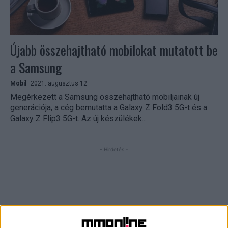
Újabb összehajtható mobilokat mutatott be
a Samsung
Mobil
2021. augusztus 12.
Megérkezett a Samsung összehajtható mobiljainak új
generációja, a cég bemutatta a Galaxy Z Fold3 5G-t és a
Galaxy Z Flip3 5G-t. Az új készülékek...
- Hirdetés -