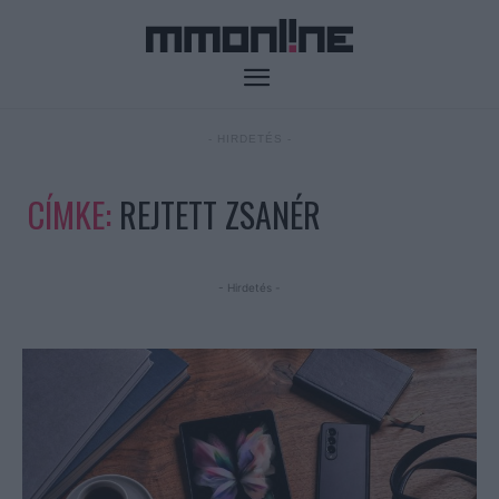
- HIRDETÉS -
CÍMKE:
REJTETT ZSANÉR
- Hirdetés -