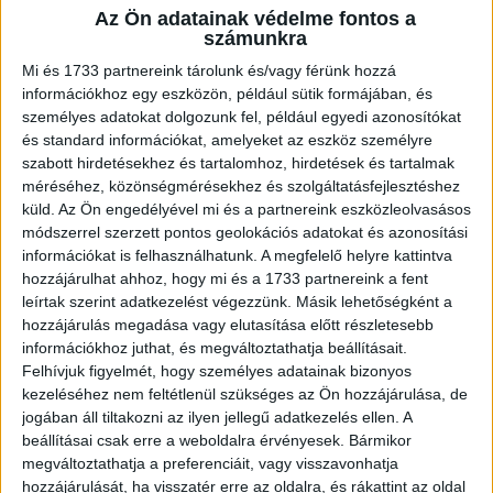
Az Ön adatainak védelme fontos a
A RADIOCAFÉN
számunkra
Mi és 1733 partnereink tárolunk és/vagy férünk hozzá
információkhoz egy eszközön, például sütik formájában, és
személyes adatokat dolgozunk fel, például egyedi azonosítókat
és standard információkat, amelyeket az eszköz személyre
szabott hirdetésekhez és tartalomhoz, hirdetések és tartalmak
méréséhez, közönségmérésekhez és szolgáltatásfejlesztéshez
küld.
Az Ön engedélyével mi és a partnereink eszközleolvasásos
módszerrel szerzett pontos geolokációs adatokat és azonosítási
információkat is felhasználhatunk. A megfelelő helyre kattintva
hozzájárulhat ahhoz, hogy mi és a 1733 partnereink a fent
leírtak szerint adatkezelést végezzünk. Másik lehetőségként a
Korábbi adások
hozzájárulás megadása vagy elutasítása előtt részletesebb
információkhoz juthat, és megváltoztathatja beállításait.
A rovat támogatói:
Felhívjuk figyelmét, hogy személyes adatainak bizonyos
kezeléséhez nem feltétlenül szükséges az Ön hozzájárulása, de
jogában áll tiltakozni az ilyen jellegű adatkezelés ellen. A
beállításai csak erre a weboldalra érvényesek. Bármikor
megváltoztathatja a preferenciáit, vagy visszavonhatja
hozzájárulását, ha visszatér erre az oldalra, és rákattint az oldal