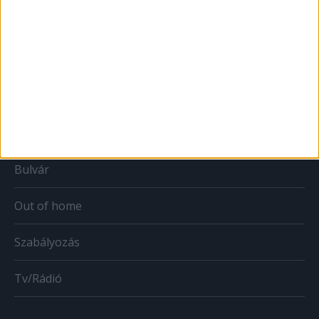
Print
Web
Mobil
Karrier
Bulvár
Out of home
Szabályozás
Tv/Rádió