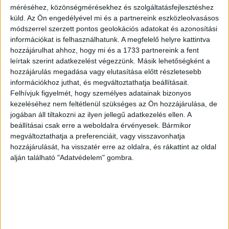
megtalálható egy új, nyújtható PET anyagból készült
méréséhez, közönségmérésekhez és szolgáltatásfejlesztéshez
védőréteg, a főképernyő újratervezett rétegezésének
küld.
Az Ön engedélyével mi és a partnereink eszközleolvasásos
köszönhetően pedig az 80 százalékkal ellenállóbb a
módszerrel szerzett pontos geolokációs adatokat és azonosítási
korábbi modelleknél.
információkat is felhasználhatunk. A megfelelő helyre kattintva
hozzájárulhat ahhoz, hogy mi és a 1733 partnereink a fent
leírtak szerint adatkezelést végezzünk. Másik lehetőségként a
A rejtett zsanér, amely a Galaxy Z Flipben mutatkozott be,
hozzájárulás megadása vagy elutasítása előtt részletesebb
lehetővé teszi, hogy az eszköz stabilan megálljon
információkhoz juthat, és megváltoztathatja beállításait.
különböző szögben kihajtva és így alkalmas legyen
Felhívjuk figyelmét, hogy személyes adatainak bizonyos
Hajlított módban való használatra is. A továbbfejlesztett
kezeléséhez nem feltétlenül szükséges az Ön hozzájárulása, de
seprőtechnológiának köszönhetően, a zsanér belsejében
jogában áll tiltakozni az ilyen jellegű adatkezelés ellen. A
található kefék rövidebbek lettek, így hatékonyabban
beállításai csak erre a weboldalra érvényesek. Bármikor
képesek a port és az apró részecskéket távol tartani a
megváltoztathatja a preferenciáit, vagy visszavonhatja
hozzájárulását, ha visszatér erre az oldalra, és rákattint az oldal
Rejtett zsanértól, miközben óvják a készüléket és
alján található "Adatvédelem" gombra.
keskenyebb kialakítást tesznek lehetővé. Az alapos
tesztelés során a Z Fold3 5G és a Z Flip3 5G is kiválóan
működött még több mint 200.000 kihajtás után is, amelyet
a Bureau Veritas hitelesített. A készülékek kiemelkedő
teljesítményét az 5nm-es chipkészlet és az 5G
kompatibilitás teszi teljessé.