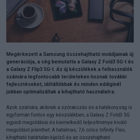
Megérkezett a Samsung összehajtható mobiljainak új
generációja, a cég bemutatta a Galaxy Z Fold3 5G-t és
a Galaxy Z Flip3 5G-t. Az új készülékek a felhasználók
számára legfontosabb területeken hoznak további
fejlesztéseket, időtállóbbak és minden eddiginél
jobban optimalizáltak a kihajtható használatra.
Azok számára, akiknek a szórakozás és a hatékonyság is
egyformán fontos egy készülékben, a Galaxy Z Fold3 5G
egyedi megoldásai és kiemelkedő teljesítménye kiváló
megoldást jelenthet. A hatalmas, 7,6 colos Infinity Flex,
kihajtható határtalan kijelző és az összehajtható