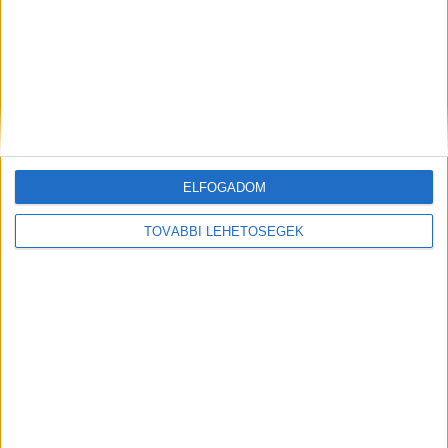
Közel ötödével növelte forgalmát a Netflix
Média
2025. október 27.
Az idei harmadik negyedévben közel ötödével növelte
forgalmát a Netflix az egy évvel korábbihoz képest, a cég
üzemi eredménye pedig több mint negyedével bővült....
ELFOGADOM
TOVÁBBI LEHETŐSÉGEK
Cseh Lászlóval erősít a Daniella
Villamosság