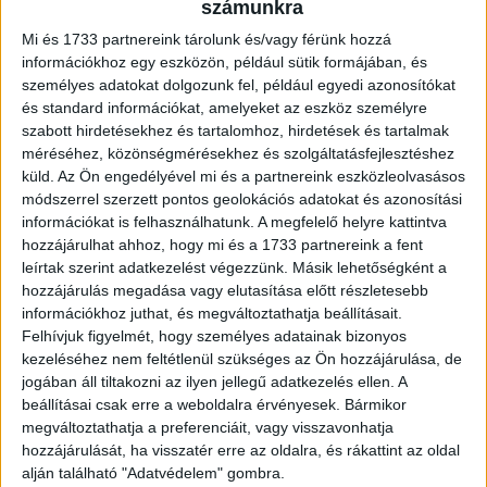
hordoznak....
számunkra
Mi és 1733 partnereink tárolunk és/vagy férünk hozzá
információkhoz egy eszközön, például sütik formájában, és
személyes adatokat dolgozunk fel, például egyedi azonosítókat
és standard információkat, amelyeket az eszköz személyre
szabott hirdetésekhez és tartalomhoz, hirdetések és tartalmak
méréséhez, közönségmérésekhez és szolgáltatásfejlesztéshez
küld.
Az Ön engedélyével mi és a partnereink eszközleolvasásos
módszerrel szerzett pontos geolokációs adatokat és azonosítási
információkat is felhasználhatunk. A megfelelő helyre kattintva
hozzájárulhat ahhoz, hogy mi és a 1733 partnereink a fent
Dua Lipával kampányol a Nespresso
leírtak szerint adatkezelést végezzünk. Másik lehetőségként a
hozzájárulás megadása vagy elutasítása előtt részletesebb
Marketing
2026. április 15.
információkhoz juthat, és megváltoztathatja beállításait.
A Nespresso bemutatja legújabb kampányát, melynek élén
Felhívjuk figyelmét, hogy személyes adatainak bizonyos
a kulturális ikon, az új globális márkanagykövet, Dua Lipa
kezeléséhez nem feltétlenül szükséges az Ön hozzájárulása, de
áll. A márka 40 éve feszegeti a határokat,...
jogában áll tiltakozni az ilyen jellegű adatkezelés ellen. A
beállításai csak erre a weboldalra érvényesek. Bármikor
megváltoztathatja a preferenciáit, vagy visszavonhatja
hozzájárulását, ha visszatér erre az oldalra, és rákattint az oldal
alján található "Adatvédelem" gombra.