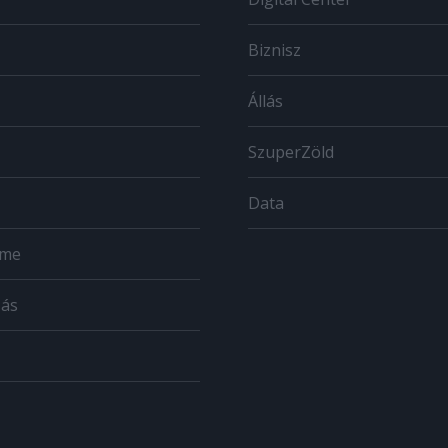
Biznisz
Állás
SzuperZöld
Data
ome
zás