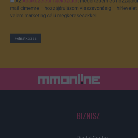
Az
Adatkezelési Tájékoztató
t megértettem és hozzájárul
mail címemre – hozzájárulásom visszavonásig – hírlevelet k
velem marketing célú megkeresésekkel.
BIZNISZ
Digital Center