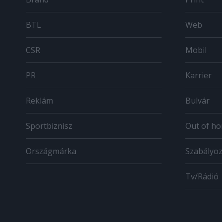
BTL
Web
CSR
Mobil
PR
Karrier
Reklám
Bulvár
Sportbiznisz
Out of h
Országmárka
Szabályo
Tv/Rádió