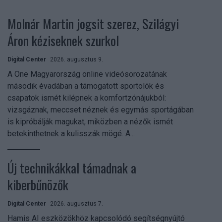
Molnár Martin jogsit szerez, Szilágyi
Áron kéziseknek szurkol
Digital Center
2026. augusztus 9.
A One Magyarország online videósorozatának
második évadában a támogatott sportolók és
csapatok ismét kilépnek a komfortzónájukból:
vizsgáznak, meccset néznek és egymás sportágában
is kipróbálják magukat, miközben a nézők ismét
betekinthetnek a kulisszák mögé. A...
Új technikákkal támadnak a
kiberbűnözők
Digital Center
2026. augusztus 7.
Hamis AI eszközökhöz kapcsolódó segítségnyújtó