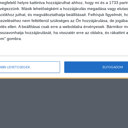
megfelelő helyre kattintva hozzájárulhat ahhoz, hogy mi és a 1733 partne
 végezzünk. Másik lehetőségként a hozzájárulás megadása vagy elutasí
iókhoz juthat, és megváltoztathatja beállításait.
Felhívjuk figyelmét, 
ezeléséhez nem feltétlenül szükséges az Ön hozzájárulása, de jogában 
zelés ellen. A beállításai csak erre a weboldalra érvényesek. Bármikor m
isszavonhatja hozzájárulását, ha visszatér erre az oldalra, és rákattint a
lem" gombra.
ÁBBI LEHETŐSÉGEK
ELFOGADOM