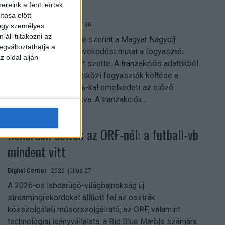
Nagydíj
reink a fent leírtak
tása előtt
Digital Center
2026. július 30.
hogy személyes
áll tiltakozni az
A Revolut közleménye szerint a Magyar Nagydíj
egváltoztathatja a
hétvégéje jelentős növekedést mutat a fogyasztói
z oldal alján
aktivitásban Budapest szerte. A tranzakciós adatokból
kiderül, hogy a nemzetközi fogyasztók költése a
versenyhétvégén 26%-kal emelkedett az előző
hétvégéhez viszonyítva. A tranzakciók...
Rekordok dőltek az ORF-nél: a futball-vb
mindent vitt
Digital Center
2026. július 27.
A 2026-os labdarúgó-világbajnokság új
streamingrekordokat állított fel az osztrák
közszolgálati műsorszolgáltató, az ORF, valamint
technológiai leányvállalata, a Big Blue Marble számára