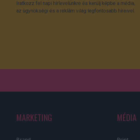
Iratkozz fel napi hírlevelünkre és kerülj képbe a média,
az ügynökségi és a reklám világ legfontosabb híreivel.
MARKETING
MÉDIA
Brand
Print