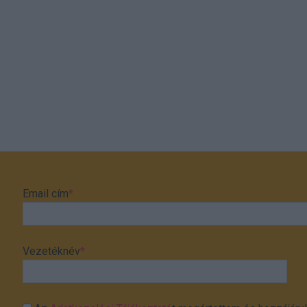
Email cím
*
Vezetéknév
*