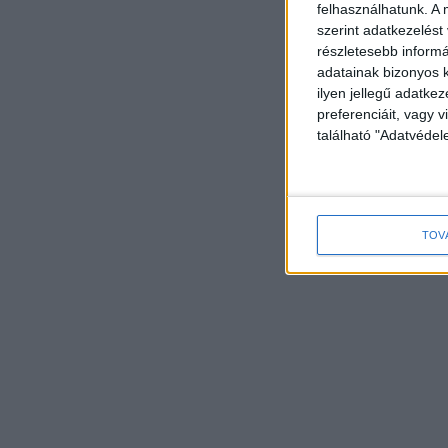
felhasználhatunk. A 
szerint adatkezelést
részletesebb informác
adatainak bizonyos k
ilyen jellegű adatke
preferenciáit, vagy v
található "Adatvéde
TOV