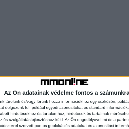
Az Ön adatainak védelme fontos a számunkr
nk tárolunk és/vagy férünk hozzá információkhoz egy eszközön, példáu
t dolgozunk fel, például egyedi azonosítókat és standard információk
abott hirdetésekhez és tartalomhoz, hirdetések és tartalmak méréséhe
és szolgáltatásfejlesztéshez küld.
Az Ön engedélyével mi és a partne
dszerrel szerzett pontos geolokációs adatokat és azonosítási informác