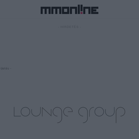
- HIRDETÉS -
rdetés -