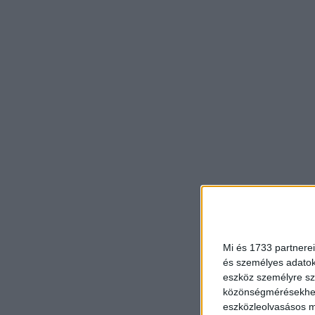
Mi és 1733 partnerei
és személyes adatoka
eszköz személyre sz
közönségmérésekhez 
eszközleolvasásos mó