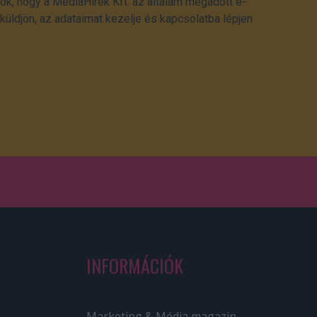
ok, hogy a MédiaHírek Kft. az általam megadott e-
üldjön, az adataimat kezelje és kapcsolatba lépjen
INFORMÁCIÓK
Marketing & Média magazin