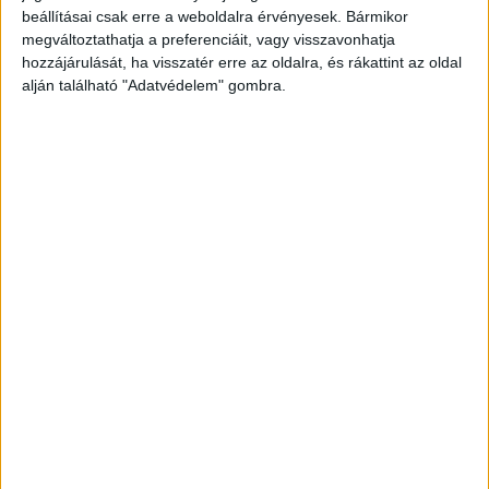
A RADIOCAFÉN
beállításai csak erre a weboldalra érvényesek. Bármikor
megváltoztathatja a preferenciáit, vagy visszavonhatja
hozzájárulását, ha visszatér erre az oldalra, és rákattint az oldal
alján található "Adatvédelem" gombra.
Korábbi adások
A rovat támogatói: