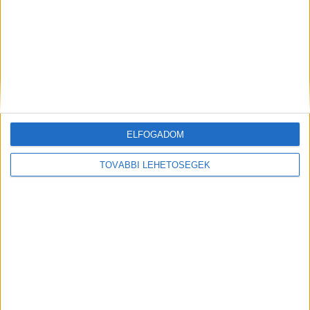
ELFOGADOM
Hírlevél
TOVÁBBI LEHETŐSÉGEK
feliratkozás
Iratkozz fel napi hírlevelünkre és kerülj képbe a média, az
ügynökségi és a reklám világ legfontosabb híreivel.