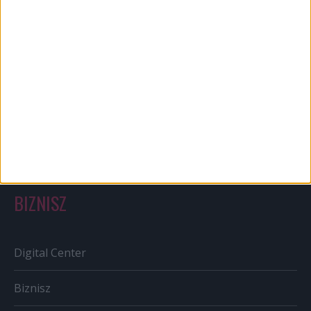
Bulvár
Out of home
Szabályozás
Tv/Rádió
BIZNISZ
Digital Center
Biznisz