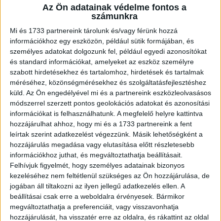
Az Ön adatainak védelme fontos a
A RADIOCAFÉN
számunkra
Mi és 1733 partnereink tárolunk és/vagy férünk hozzá
információkhoz egy eszközön, például sütik formájában, és
személyes adatokat dolgozunk fel, például egyedi azonosítókat
és standard információkat, amelyeket az eszköz személyre
szabott hirdetésekhez és tartalomhoz, hirdetések és tartalmak
méréséhez, közönségmérésekhez és szolgáltatásfejlesztéshez
küld.
Az Ön engedélyével mi és a partnereink eszközleolvasásos
módszerrel szerzett pontos geolokációs adatokat és azonosítási
információkat is felhasználhatunk. A megfelelő helyre kattintva
hozzájárulhat ahhoz, hogy mi és a 1733 partnereink a fent
Korábbi adások
leírtak szerint adatkezelést végezzünk. Másik lehetőségként a
hozzájárulás megadása vagy elutasítása előtt részletesebb
A rovat támogatói:
információkhoz juthat, és megváltoztathatja beállításait.
Felhívjuk figyelmét, hogy személyes adatainak bizonyos
kezeléséhez nem feltétlenül szükséges az Ön hozzájárulása, de
jogában áll tiltakozni az ilyen jellegű adatkezelés ellen. A
beállításai csak erre a weboldalra érvényesek. Bármikor
megváltoztathatja a preferenciáit, vagy visszavonhatja
hozzájárulását, ha visszatér erre az oldalra, és rákattint az oldal