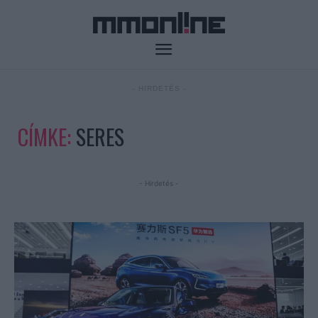
- HIRDETÉS -
CÍMKE:
SERES
- Hirdetés -