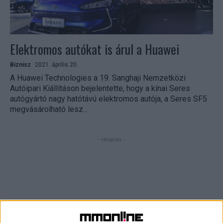
Elektromos autókat is árul a Huawei
Biznisz
2021. április 20.
A Huawei Technologies a 19. Sanghaji Nemzetközi
Autóipari Kiállításon bejelentette, hogy a kínai Seres
autógyártó nagy hatótávú elektromos autója, a Seres SF5
megvásárolható lesz...
- Hirdetés -