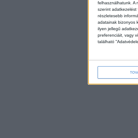
felhasználhatunk. A 
szerint adatkezelést
részletesebb informác
adatainak bizonyos k
ilyen jellegű adatke
preferenciáit, vagy v
található "Adatvéde
TOV