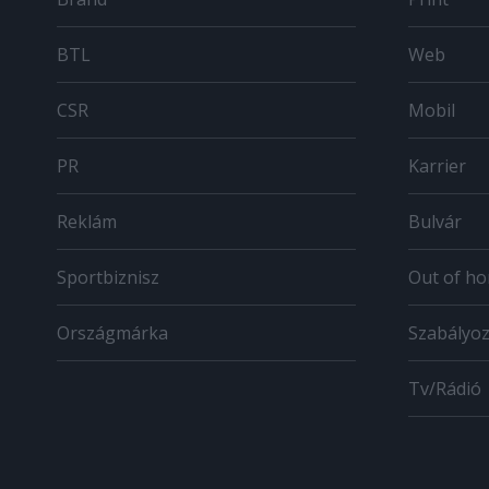
BTL
Web
CSR
Mobil
PR
Karrier
Reklám
Bulvár
Sportbiznisz
Out of h
Országmárka
Szabályo
Tv/Rádió