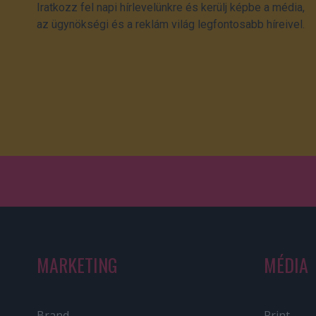
Iratkozz fel napi hírlevelünkre és kerülj képbe a média,
az ügynökségi és a reklám világ legfontosabb híreivel.
MARKETING
MÉDIA
Brand
Print