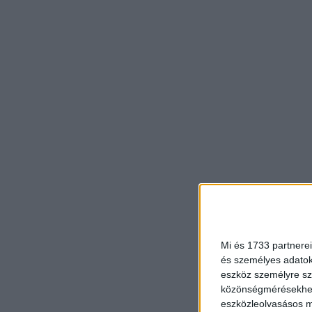
Mi és 1733 partnerei
és személyes adatoka
eszköz személyre sz
közönségmérésekhez 
eszközleolvasásos mó