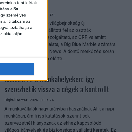
mindent vitt
reink a fent leírtak
tása előtt
Digital Center
2026. július 27.
hogy személyes
áll tiltakozni az
A 2026-os labdarúgó-világbajnokság új
egváltoztathatja a
streamingrekordokat állított fel az osztrák
z oldal alján
közszolgálati műsorszolgáltató, az ORF, valamint
technológiai leányvállalata, a Big Blue Marble számára
– írja a Broadband TV News. A döntő mérkőzés során
az átlagos nézőszám elérte...
Shadow AI a munkahelyeken: így
szerezhetik vissza a cégek a kontrollt
Digital Center
2026. július 24.
A munkavállalók nagy arányban használnak AI-t a napi
munkában, ám friss kutatások szerint sok
szervezetnél hiányoznak az ehhez kapcsolódó
világos irányelvek és biztonságos vállalati keretek. Ez