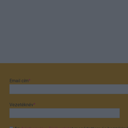
Email cím
*
Vezetéknév
*