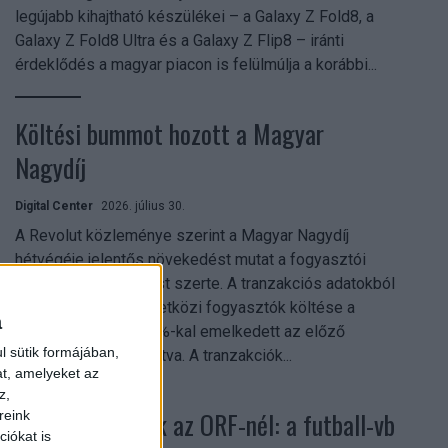
legújabb kihajtható készülékei – a Galaxy Z Fold8, a
Galaxy Z Fold8 Ultra és a Galaxy Z Flip8 – iránti
érdeklődés a magyar piacon is felülmúlja a korábbi...
Költési bummot hozott a Magyar
Nagydíj
Digital Center
2026. július 30.
A Revolut közleménye szerint a Magyar Nagydíj
hétvégéje jelentős növekedést mutat a fogyasztói
aktivitásban Budapest szerte. A tranzakciós adatokból
kiderül, hogy a nemzetközi fogyasztók költése a
a
versenyhétvégén 26%-kal emelkedett az előző
l sütik formájában,
hétvégéhez viszonyítva. A tranzakciók...
at, amelyeket az
z,
Rekordok dőltek az ORF-nél: a futball-vb
reink
iókat is