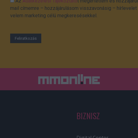
Az
Adatkezelési Tájékoztató
t megértettem és hozzájárul
mail címemre – hozzájárulásom visszavonásig – hírlevelet k
velem marketing célú megkeresésekkel.
BIZNISZ
Digital Center