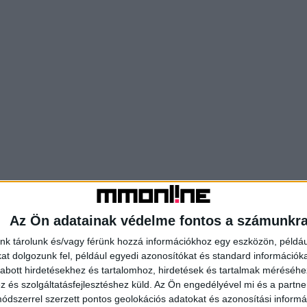
Az Ön adatainak védelme fontos a számunkr
nk tárolunk és/vagy férünk hozzá információkhoz egy eszközön, példáu
t dolgozunk fel, például egyedi azonosítókat és standard információk
abott hirdetésekhez és tartalomhoz, hirdetések és tartalmak méréséhe
és szolgáltatásfejlesztéshez küld.
Az Ön engedélyével mi és a partne
dszerrel szerzett pontos geolokációs adatokat és azonosítási informác