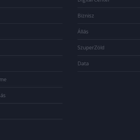
Biznisz
Állás
SzuperZöld
Data
ome
zás