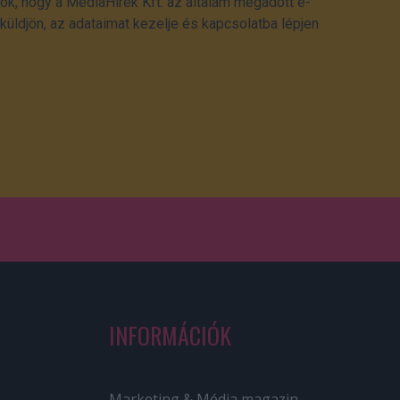
ok, hogy a MédiaHírek Kft. az általam megadott e-
üldjön, az adataimat kezelje és kapcsolatba lépjen
INFORMÁCIÓK
Marketing & Média magazin