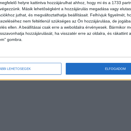
megfelelő helyre kattintva hozzájárulhat ahhoz, hogy mi és a 1733 partne
 végezzünk. Másik lehetőségként a hozzájárulás megadása vagy elutasí
iókhoz juthat, és megváltoztathatja beállításait.
Felhívjuk figyelmét, 
ezeléséhez nem feltétlenül szükséges az Ön hozzájárulása, de jogában 
zelés ellen. A beállításai csak erre a weboldalra érvényesek. Bármikor m
isszavonhatja hozzájárulását, ha visszatér erre az oldalra, és rákattint a
lem" gombra.
ÁBBI LEHETŐSÉGEK
ELFOGADOM