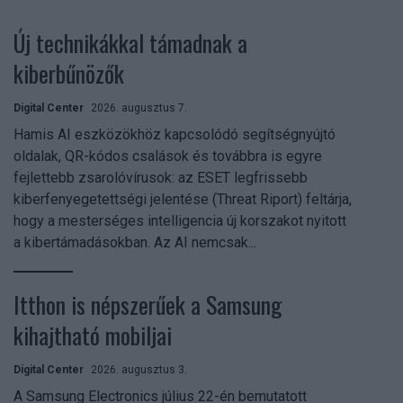
Új technikákkal támadnak a
kiberbűnözők
Digital Center
2026. augusztus 7.
Hamis AI eszközökhöz kapcsolódó segítségnyújtó
oldalak, QR-kódos csalások és továbbra is egyre
fejlettebb zsarolóvírusok: az ESET legfrissebb
kiberfenyegetettségi jelentése (Threat Riport) feltárja,
hogy a mesterséges intelligencia új korszakot nyitott
a kibertámadásokban. Az AI nemcsak...
Itthon is népszerűek a Samsung
kihajtható mobiljai
Digital Center
2026. augusztus 3.
A Samsung Electronics július 22-én bemutatott