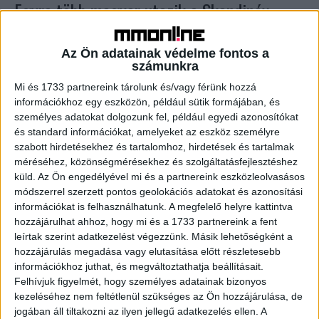
Egyre több magyar utazik a Skandináv
térségbe
Az Ön adatainak védelme fontos a
Kutatás
2025. május 20.
számunkra
Az elmúlt években hétszeresére emelkedett a Skandináv
Mi és 1733 partnereink tárolunk és/vagy férünk hozzá
térségbe utazók száma a Wizz Air budapesti járatain. A
információkhoz egy eszközön, például sütik formájában, és
légitársaság utasai közül nemcsak itthonról, de Európa
személyes adatokat dolgozunk fel, például egyedi azonosítókat
minden...
és standard információkat, amelyeket az eszköz személyre
szabott hirdetésekhez és tartalomhoz, hirdetések és tartalmak
méréséhez, közönségmérésekhez és szolgáltatásfejlesztéshez
- Hirdetés -
küld.
Az Ön engedélyével mi és a partnereink eszközleolvasásos
módszerrel szerzett pontos geolokációs adatokat és azonosítási
információkat is felhasználhatunk. A megfelelő helyre kattintva
hozzájárulhat ahhoz, hogy mi és a 1733 partnereink a fent
leírtak szerint adatkezelést végezzünk. Másik lehetőségként a
hozzájárulás megadása vagy elutasítása előtt részletesebb
információkhoz juthat, és megváltoztathatja beállításait.
Felhívjuk figyelmét, hogy személyes adatainak bizonyos
kezeléséhez nem feltétlenül szükséges az Ön hozzájárulása, de
A RADIOCAFÉN
jogában áll tiltakozni az ilyen jellegű adatkezelés ellen. A