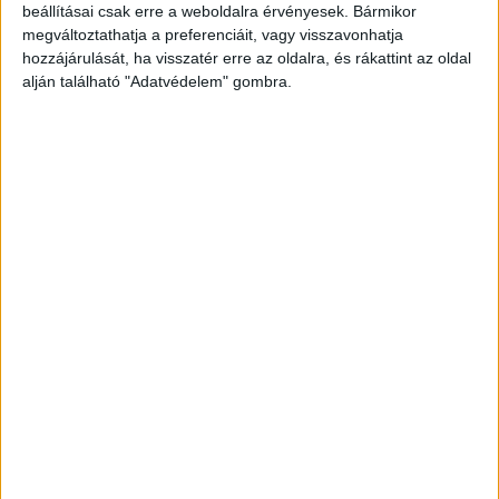
beállításai csak erre a weboldalra érvényesek. Bármikor
megváltoztathatja a preferenciáit, vagy visszavonhatja
hozzájárulását, ha visszatér erre az oldalra, és rákattint az oldal
alján található "Adatvédelem" gombra.
Korábbi adások
A rovat támogatói: