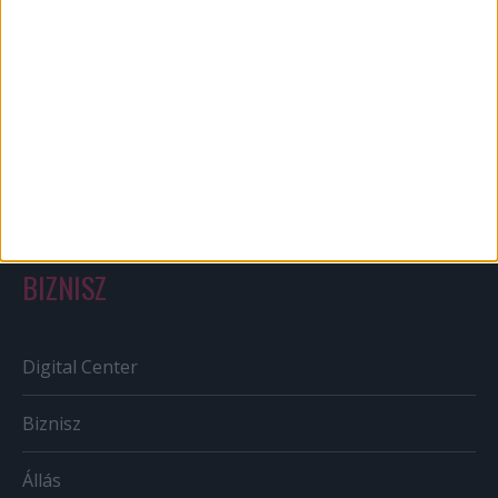
Bulvár
Out of home
Szabályozás
Tv/Rádió
BIZNISZ
Digital Center
Biznisz
Állás