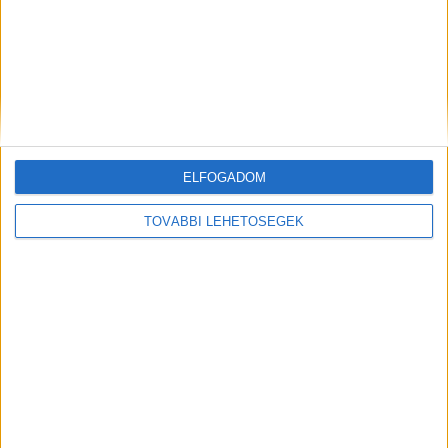
ELFOGADOM
Hírlevél
TOVÁBBI LEHETŐSÉGEK
feliratkozás
Iratkozz fel napi hírlevelünkre és kerülj képbe a média, az
ügynökségi és a reklám világ legfontosabb híreivel.