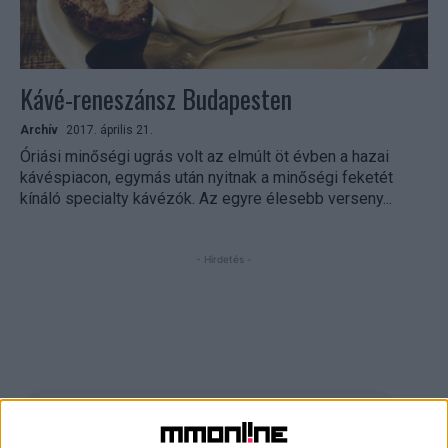
Kávé-reneszánsz Budapesten
Archív
2017. április 21.
Óriási minőségi ugrás volt az elmúlt öt évben a hazai
kávéspiacon, egymás után nyitnak a minőségi feketét
kínáló specialty kávézók. Az egyre élesebb verseny...
- Hirdetés -