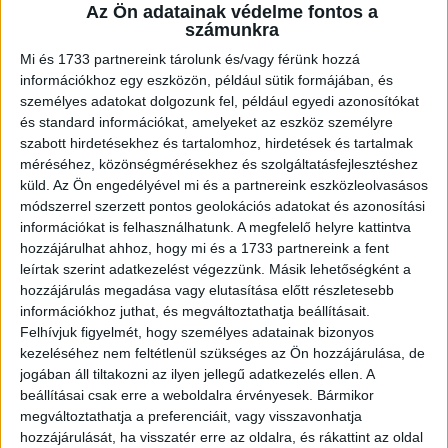
A RADIOCAFÉN
Az Ön adatainak védelme fontos a
számunkra
Mi és 1733 partnereink tárolunk és/vagy férünk hozzá
információkhoz egy eszközön, például sütik formájában, és
személyes adatokat dolgozunk fel, például egyedi azonosítókat
és standard információkat, amelyeket az eszköz személyre
szabott hirdetésekhez és tartalomhoz, hirdetések és tartalmak
méréséhez, közönségmérésekhez és szolgáltatásfejlesztéshez
küld.
Az Ön engedélyével mi és a partnereink eszközleolvasásos
módszerrel szerzett pontos geolokációs adatokat és azonosítási
információkat is felhasználhatunk. A megfelelő helyre kattintva
Korábbi adások
hozzájárulhat ahhoz, hogy mi és a 1733 partnereink a fent
leírtak szerint adatkezelést végezzünk. Másik lehetőségként a
A rovat támogatói:
hozzájárulás megadása vagy elutasítása előtt részletesebb
információkhoz juthat, és megváltoztathatja beállításait.
Felhívjuk figyelmét, hogy személyes adatainak bizonyos
kezeléséhez nem feltétlenül szükséges az Ön hozzájárulása, de
jogában áll tiltakozni az ilyen jellegű adatkezelés ellen. A
beállításai csak erre a weboldalra érvényesek. Bármikor
megváltoztathatja a preferenciáit, vagy visszavonhatja
hozzájárulását, ha visszatér erre az oldalra, és rákattint az oldal