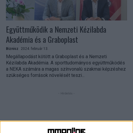
Együttműködik a Nemzeti Kézilabda
Akadémia és a Graboplast
Biznisz
2024. február 13.
Megállapodást kötött a Graboplast és a Nemzeti
Kézilabda Akadémia. A sporttudományos együttműködés
a NEKA számára a magas színvonalú szakmai képzéshez
szükséges források növelését teszi...
- Hirdetés -