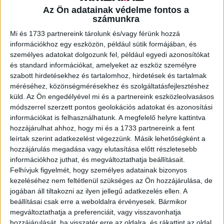
Az Ön adatainak védelme fontos a
számunkra
A RADIOCAFÉN
Mi és 1733 partnereink tárolunk és/vagy férünk hozzá
információkhoz egy eszközön, például sütik formájában, és
személyes adatokat dolgozunk fel, például egyedi azonosítókat
és standard információkat, amelyeket az eszköz személyre
szabott hirdetésekhez és tartalomhoz, hirdetések és tartalmak
méréséhez, közönségmérésekhez és szolgáltatásfejlesztéshez
küld.
Az Ön engedélyével mi és a partnereink eszközleolvasásos
módszerrel szerzett pontos geolokációs adatokat és azonosítási
információkat is felhasználhatunk. A megfelelő helyre kattintva
hozzájárulhat ahhoz, hogy mi és a 1733 partnereink a fent
leírtak szerint adatkezelést végezzünk. Másik lehetőségként a
hozzájárulás megadása vagy elutasítása előtt részletesebb
Korábbi adások
információkhoz juthat, és megváltoztathatja beállításait.
Felhívjuk figyelmét, hogy személyes adatainak bizonyos
A rovat támogatói:
kezeléséhez nem feltétlenül szükséges az Ön hozzájárulása, de
jogában áll tiltakozni az ilyen jellegű adatkezelés ellen. A
beállításai csak erre a weboldalra érvényesek. Bármikor
megváltoztathatja a preferenciáit, vagy visszavonhatja
hozzájárulását, ha visszatér erre az oldalra, és rákattint az oldal