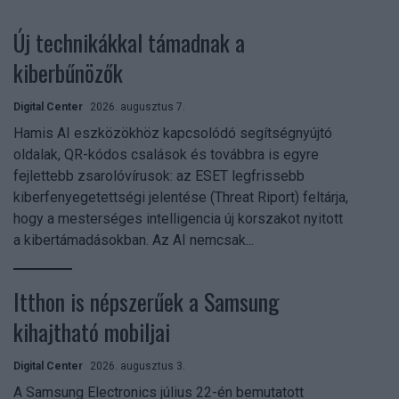
Új technikákkal támadnak a
kiberbűnözők
Digital Center
2026. augusztus 7.
Hamis AI eszközökhöz kapcsolódó segítségnyújtó
oldalak, QR-kódos csalások és továbbra is egyre
fejlettebb zsarolóvírusok: az ESET legfrissebb
kiberfenyegetettségi jelentése (Threat Riport) feltárja,
hogy a mesterséges intelligencia új korszakot nyitott
a kibertámadásokban. Az AI nemcsak...
Itthon is népszerűek a Samsung
kihajtható mobiljai
Digital Center
2026. augusztus 3.
A Samsung Electronics július 22-én bemutatott