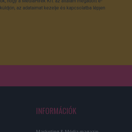
ok, hogy a MédiaHírek Kft. az általam megadott e-
üldjön, az adataimat kezelje és kapcsolatba lépjen
INFORMÁCIÓK
Marketing & Média magazin