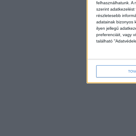
felhasználhatunk. A 
szerint adatkezelést
részletesebb informác
adatainak bizonyos k
ilyen jellegű adatke
preferenciáit, vagy v
található "Adatvéde
TOV