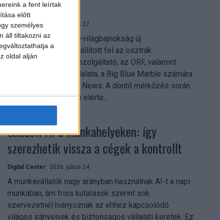
mindent vitt
reink a fent leírtak
tása előtt
Digital Center
2026. július 27.
hogy személyes
áll tiltakozni az
A 2026-os labdarúgó-világbajnokság új
egváltoztathatja a
streamingrekordokat állított fel az osztrák
z oldal alján
közszolgálati műsorszolgáltató, az ORF, valamint
technológiai leányvállalata, a Big Blue Marble számára
– írja a Broadband TV News. A döntő mérkőzés során
az átlagos nézőszám elérte...
Shadow AI a munkahelyeken: így
szerezhetik vissza a cégek a kontrollt
Digital Center
2026. július 24.
A munkavállalók nagy arányban használnak AI-t a napi
munkában, ám friss kutatások szerint sok
szervezetnél hiányoznak az ehhez kapcsolódó
világos irányelvek és biztonságos vállalati keretek. Ez