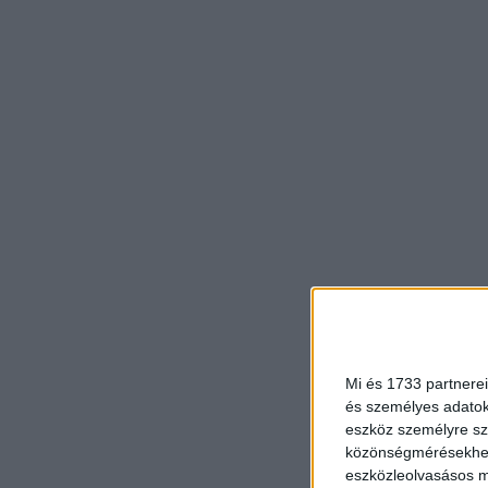
Mi és 1733 partnerei
és személyes adatoka
eszköz személyre sz
közönségmérésekhez 
eszközleolvasásos mó