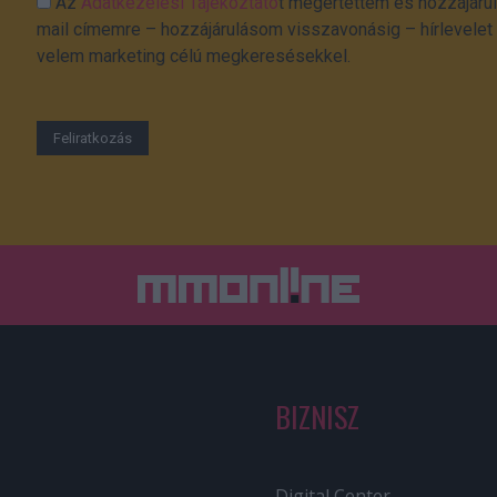
Az
Adatkezelési Tájékoztató
t megértettem és hozzájárul
mail címemre – hozzájárulásom visszavonásig – hírlevelet k
velem marketing célú megkeresésekkel.
BIZNISZ
Digital Center