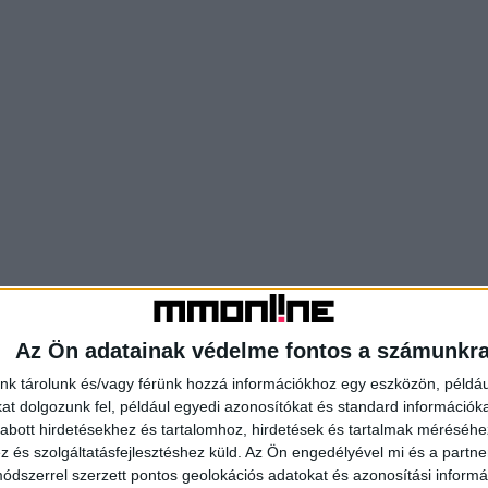
Az Ön adatainak védelme fontos a számunkr
nk tárolunk és/vagy férünk hozzá információkhoz egy eszközön, példáu
t dolgozunk fel, például egyedi azonosítókat és standard információk
abott hirdetésekhez és tartalomhoz, hirdetések és tartalmak méréséhe
és szolgáltatásfejlesztéshez küld.
Az Ön engedélyével mi és a partne
dszerrel szerzett pontos geolokációs adatokat és azonosítási informác