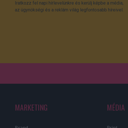
Iratkozz fel napi hírlevelünkre és kerülj képbe a média,
az ügynökségi és a reklám világ legfontosabb híreivel.
MARKETING
MÉDIA
Brand
Print