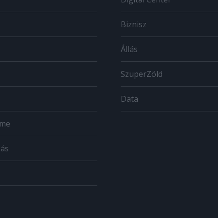
Biznisz
Állás
SzuperZöld
Data
ome
zás