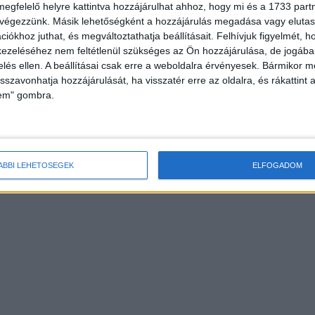
megfelelő helyre kattintva hozzájárulhat ahhoz, hogy mi és a 1733 partne
 végezzünk. Másik lehetőségként a hozzájárulás megadása vagy elutasí
iókhoz juthat, és megváltoztathatja beállításait.
Felhívjuk figyelmét, 
ezeléséhez nem feltétlenül szükséges az Ön hozzájárulása, de jogában 
zelés ellen. A beállításai csak erre a weboldalra érvényesek. Bármikor m
isszavonhatja hozzájárulását, ha visszatér erre az oldalra, és rákattint a
lem" gombra.
ÁBBI LEHETŐSÉGEK
ELFOGADOM