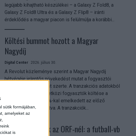
legújabb kihajtható készülékei – a Galaxy Z Fold8, a
Galaxy Z Fold8 Ultra és a Galaxy Z Flip8 – iránti
érdeklődés a magyar piacon is felülmúlja a korábbi...
Költési bummot hozott a Magyar
Nagydíj
Digital Center
2026. július 30.
A Revolut közleménye szerint a Magyar Nagydíj
hétvégéje jelentős növekedést mutat a fogyasztói
aktivitásban Budapest szerte. A tranzakciós adatokból
kiderül, hogy a nemzetközi fogyasztók költése a
a
versenyhétvégén 26%-kal emelkedett az előző
l sütik formájában,
hétvégéhez viszonyítva. A tranzakciók...
at, amelyeket az
z,
Rekordok dőltek az ORF-nél: a futball-vb
reink
iókat is