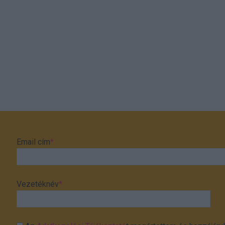
Email cím
*
Vezetéknév
*