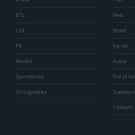
BTL
Web
CSR
Mobil
PR
Karrier
Reklám
Bulvár
Sportbiznisz
Out of h
Országmárka
Szabályo
Tv/Rádió