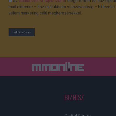
Az
Adatkezelési Tájékoztató
t megértettem és hozzájárul
mail címemre – hozzájárulásom visszavonásig – hírlevelet k
velem marketing célú megkeresésekkel.
BIZNISZ
Digital Center