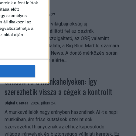
mindent vitt
reink a fent leírtak
tása előtt
Digital Center
2026. július 27.
hogy személyes
áll tiltakozni az
A 2026-os labdarúgó-világbajnokság új
egváltoztathatja a
streamingrekordokat állított fel az osztrák
z oldal alján
közszolgálati műsorszolgáltató, az ORF, valamint
technológiai leányvállalata, a Big Blue Marble számára
– írja a Broadband TV News. A döntő mérkőzés során
az átlagos nézőszám elérte...
Shadow AI a munkahelyeken: így
szerezhetik vissza a cégek a kontrollt
Digital Center
2026. július 24.
A munkavállalók nagy arányban használnak AI-t a napi
munkában, ám friss kutatások szerint sok
szervezetnél hiányoznak az ehhez kapcsolódó
világos irányelvek és biztonságos vállalati keretek. Ez