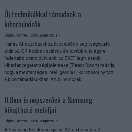
Új technikákkal támadnak a
kiberbűnözők
Digital Center
2026. augusztus 7.
Hamis AI eszközökhöz kapcsolódó segítségnyújtó
oldalak, QR-kódos csalások és továbbra is egyre
fejlettebb zsarolóvírusok: az ESET legfrissebb
kiberfenyegetettségi jelentése (Threat Riport) feltárja,
hogy a mesterséges intelligencia új korszakot nyitott
a kibertámadásokban. Az AI nemcsak...
Itthon is népszerűek a Samsung
kihajtható mobiljai
Digital Center
2026. augusztus 3.
A Samsung Electronics július 22-én bemutatott