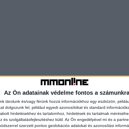
Az Ön adatainak védelme fontos a számunkr
nk tárolunk és/vagy férünk hozzá információkhoz egy eszközön, példáu
t dolgozunk fel, például egyedi azonosítókat és standard információk
abott hirdetésekhez és tartalomhoz, hirdetések és tartalmak méréséhe
és szolgáltatásfejlesztéshez küld.
Az Ön engedélyével mi és a partne
dszerrel szerzett pontos geolokációs adatokat és azonosítási informác