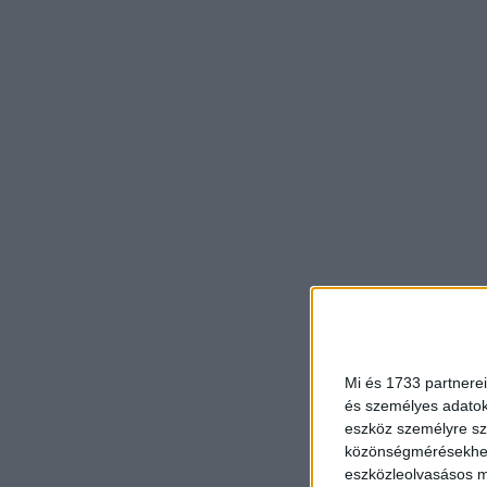
Mi és 1733 partnerei
és személyes adatoka
eszköz személyre sz
közönségmérésekhez 
eszközleolvasásos mó