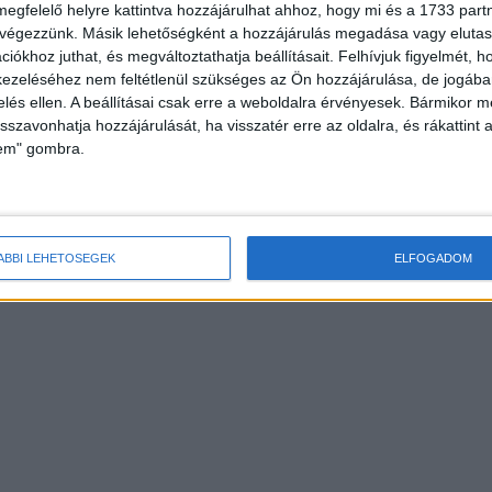
megfelelő helyre kattintva hozzájárulhat ahhoz, hogy mi és a 1733 partne
 végezzünk. Másik lehetőségként a hozzájárulás megadása vagy elutasí
iókhoz juthat, és megváltoztathatja beállításait.
Felhívjuk figyelmét, 
ezeléséhez nem feltétlenül szükséges az Ön hozzájárulása, de jogában 
zelés ellen. A beállításai csak erre a weboldalra érvényesek. Bármikor m
isszavonhatja hozzájárulását, ha visszatér erre az oldalra, és rákattint a
lem" gombra.
ÁBBI LEHETŐSÉGEK
ELFOGADOM