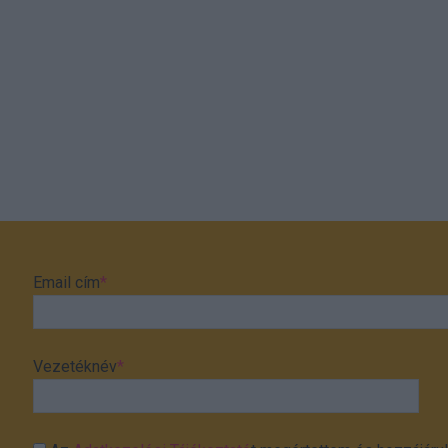
Email cím
*
Vezetéknév
*