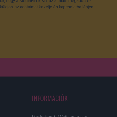
ok, hogy a MédiaHírek Kft. az általam megadott e-
üldjön, az adataimat kezelje és kapcsolatba lépjen
INFORMÁCIÓK
Marketing & Média magazin