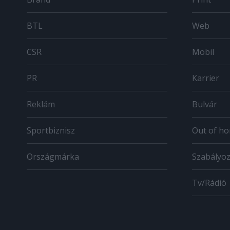
BTL
Web
CSR
Mobil
PR
Karrier
Reklám
Bulvár
Sportbiznisz
Out of h
Országmárka
Szabályo
Tv/Rádió