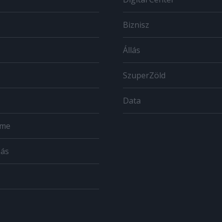
Biznisz
Állás
SzuperZöld
Data
ome
zás