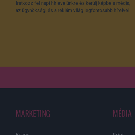
Iratkozz fel napi hírlevelünkre és kerülj képbe a média,
az ügynökségi és a reklám világ legfontosabb híreivel.
MARKETING
MÉDIA
Brand
Print