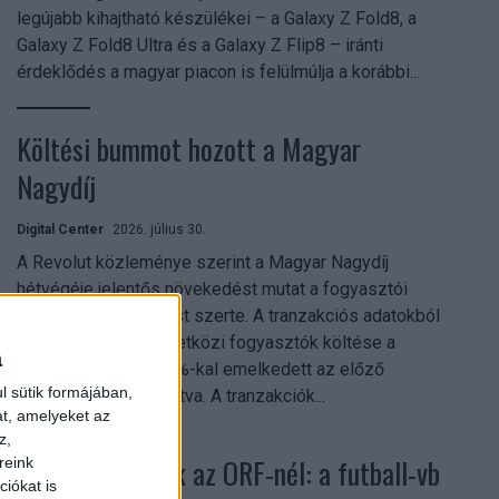
legújabb kihajtható készülékei – a Galaxy Z Fold8, a
Galaxy Z Fold8 Ultra és a Galaxy Z Flip8 – iránti
érdeklődés a magyar piacon is felülmúlja a korábbi...
Költési bummot hozott a Magyar
Nagydíj
Digital Center
2026. július 30.
A Revolut közleménye szerint a Magyar Nagydíj
hétvégéje jelentős növekedést mutat a fogyasztói
aktivitásban Budapest szerte. A tranzakciós adatokból
kiderül, hogy a nemzetközi fogyasztók költése a
a
versenyhétvégén 26%-kal emelkedett az előző
l sütik formájában,
hétvégéhez viszonyítva. A tranzakciók...
at, amelyeket az
z,
Rekordok dőltek az ORF-nél: a futball-vb
reink
iókat is