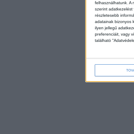
felhasználhatunk. A 
szerint adatkezelést
részletesebb informác
adatainak bizonyos k
ilyen jellegű adatke
preferenciáit, vagy v
található "Adatvéde
TOV