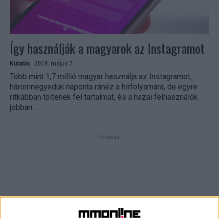
Így használják a magyarok az Instagramot
Kutatás
2018. május 7.
Több mint 1,7 millió magyar használja az Instagramot,
háromnegyedük naponta ránéz a hírfolyamára, de egyre
ritkábban töltenek fel tartalmat, és a hazai felhasználók
jobban...
- Hirdetés -