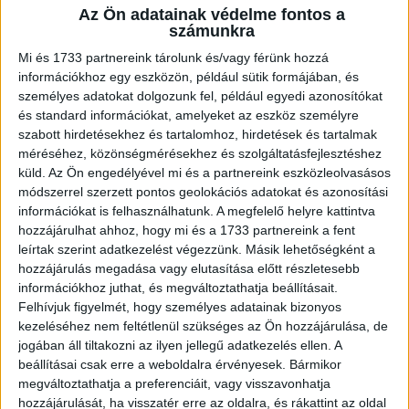
Az Ön adatainak védelme fontos a
A RADIOCAFÉN
számunkra
Mi és 1733 partnereink tárolunk és/vagy férünk hozzá
információkhoz egy eszközön, például sütik formájában, és
személyes adatokat dolgozunk fel, például egyedi azonosítókat
és standard információkat, amelyeket az eszköz személyre
szabott hirdetésekhez és tartalomhoz, hirdetések és tartalmak
méréséhez, közönségmérésekhez és szolgáltatásfejlesztéshez
küld.
Az Ön engedélyével mi és a partnereink eszközleolvasásos
módszerrel szerzett pontos geolokációs adatokat és azonosítási
információkat is felhasználhatunk. A megfelelő helyre kattintva
hozzájárulhat ahhoz, hogy mi és a 1733 partnereink a fent
Korábbi adások
leírtak szerint adatkezelést végezzünk. Másik lehetőségként a
hozzájárulás megadása vagy elutasítása előtt részletesebb
A rovat támogatói:
információkhoz juthat, és megváltoztathatja beállításait.
Felhívjuk figyelmét, hogy személyes adatainak bizonyos
kezeléséhez nem feltétlenül szükséges az Ön hozzájárulása, de
jogában áll tiltakozni az ilyen jellegű adatkezelés ellen. A
beállításai csak erre a weboldalra érvényesek. Bármikor
megváltoztathatja a preferenciáit, vagy visszavonhatja
hozzájárulását, ha visszatér erre az oldalra, és rákattint az oldal