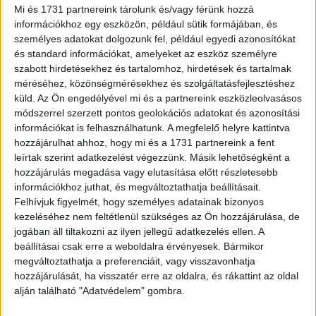
Mi és 1731 partnereink tárolunk és/vagy férünk hozzá
Kihívás vagy segítség? Egy friss brit felmérés szerint a
információkhoz egy eszközön, például sütik formájában, és
pedagógusok ugyan ismerik a generatív mesterséges
személyes adatokat dolgozunk fel, például egyedi azonosítókat
intelligenciát (AI), de sokan egyáltalán nem használják, és
és standard információkat, amelyeket az eszköz személyre
hiányolják...
szabott hirdetésekhez és tartalomhoz, hirdetések és tartalmak
méréséhez, közönségmérésekhez és szolgáltatásfejlesztéshez
küld.
Az Ön engedélyével mi és a partnereink eszközleolvasásos
módszerrel szerzett pontos geolokációs adatokat és azonosítási
információkat is felhasználhatunk. A megfelelő helyre kattintva
hozzájárulhat ahhoz, hogy mi és a 1731 partnereink a fent
leírtak szerint adatkezelést végezzünk. Másik lehetőségként a
hozzájárulás megadása vagy elutasítása előtt részletesebb
információkhoz juthat, és megváltoztathatja beállításait.
Felhívjuk figyelmét, hogy személyes adatainak bizonyos
kezeléséhez nem feltétlenül szükséges az Ön hozzájárulása, de
MI és VR az oktatásban – pályázhatnak a
jogában áll tiltakozni az ilyen jellegű adatkezelés ellen. A
beállításai csak erre a weboldalra érvényesek. Bármikor
pedagógusok
megváltoztathatja a preferenciáit, vagy visszavonhatja
hozzájárulását, ha visszatér erre az oldalra, és rákattint az oldal
Média
2024. május 15.
alján található "Adatvédelem" gombra.
Tanítás és tanulás az MI vagy XR technológiák
segítségével, mentális egyensúly a mesterséges