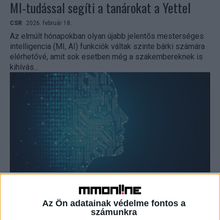
MI-tudással segíti a tanárokat a Yettel
CSR
2026. február 18.
Az elmúlt hónapokban olyan újabb jelentős mesterséges
intelligencia (MI, AI) funkciók váltak szinte bárki számára
elérhetővé, amit sok esetben még a szakembereknek is
kihívás...
Mesterséges intelligencia képzés indul
tanároknak
Az Ön adatainak védelme fontos a
számunkra
CSR
2025. február 27.