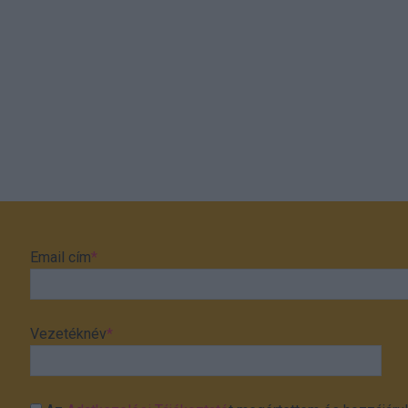
Email cím
*
Vezetéknév
*