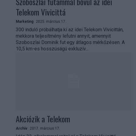
Szoboszlai futammal bővül az idei
Telekom Vivicittá
Marketing
2025. március 17.
300 induló próbálhatja ki az idei Telekom Vivicittán,
mekkora teljesítmény lefutni annyit, amennyit
Szoboszlai Dominik fut egy átlagos mérkőzésen. A
10,5 km-es hosszúságú exkluzív...
Akciózik a Telekom
Archív
2017. március 17.