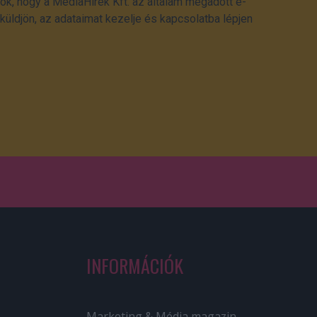
ok, hogy a MédiaHírek Kft. az általam megadott e-
üldjön, az adataimat kezelje és kapcsolatba lépjen
INFORMÁCIÓK
Marketing & Média magazin