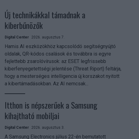
Új technikákkal támadnak a
kiberbűnözők
Digital Center
2026. augusztus 7.
Hamis AI eszközökhöz kapcsolódó segítségnyújtó
oldalak, QR-kódos csalások és továbbra is egyre
fejlettebb zsarolóvírusok: az ESET legfrissebb
kiberfenyegetettségi jelentése (Threat Riport) feltárja,
hogy a mesterséges intelligencia új korszakot nyitott
a kibertámadásokban. Az AI nemcsak...
Itthon is népszerűek a Samsung
kihajtható mobiljai
Digital Center
2026. augusztus 3.
A Samsung Electronics július 22-én bemutatott