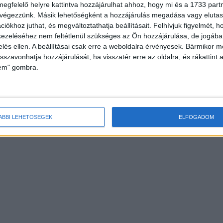
megfelelő helyre kattintva hozzájárulhat ahhoz, hogy mi és a 1733 partne
 végezzünk. Másik lehetőségként a hozzájárulás megadása vagy elutasí
iókhoz juthat, és megváltoztathatja beállításait.
Felhívjuk figyelmét, 
ezeléséhez nem feltétlenül szükséges az Ön hozzájárulása, de jogában 
zelés ellen. A beállításai csak erre a weboldalra érvényesek. Bármikor m
isszavonhatja hozzájárulását, ha visszatér erre az oldalra, és rákattint a
lem" gombra.
ÁBBI LEHETŐSÉGEK
ELFOGADOM