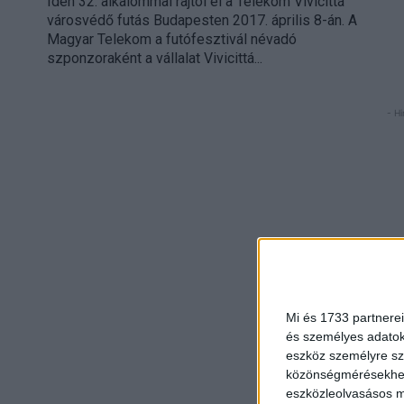
Idén 32. alkalommal rajtol el a Telekom Vivicittá
városvédő futás Budapesten 2017. április 8-án. A
Magyar Telekom a futófesztivál névadó
szponzoraként a vállalat Vivicittá...
- Hi
Mi és 1733 partnerei
és személyes adatoka
eszköz személyre sz
közönségmérésekhez 
eszközleolvasásos mó