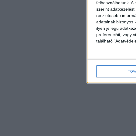
felhasználhatunk. A 
szerint adatkezelést
részletesebb informác
adatainak bizonyos k
ilyen jellegű adatke
preferenciáit, vagy v
található "Adatvéde
TOV