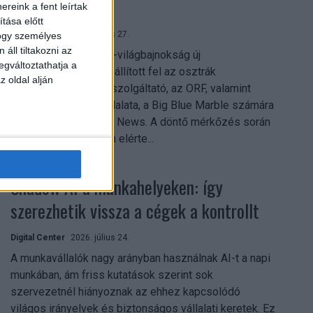
mindent vitt
reink a fent leírtak
tása előtt
Digital Center
2026. július 27.
hogy személyes
áll tiltakozni az
A 2026-os labdarúgó-világbajnokság új
egváltoztathatja a
streamingrekordokat állított fel az osztrák
z oldal alján
közszolgálati műsorszolgáltató, az ORF, valamint
technológiai leányvállalata, a Big Blue Marble számára
– írja a Broadband TV News. A döntő mérkőzés során
az átlagos nézőszám elérte...
Shadow AI a munkahelyeken: így
szerezhetik vissza a cégek a kontrollt
Digital Center
2026. július 24.
A munkavállalók nagy arányban használnak AI-t a napi
munkában, ám friss kutatások szerint sok
szervezetnél hiányoznak az ehhez kapcsolódó
világos irányelvek és biztonságos vállalati keretek. Ez