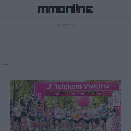
- HIRDETÉS -
rdetés -