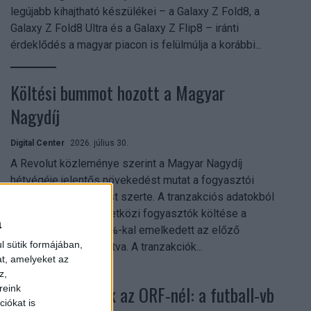
legújabb kihajtható készülékei – a Galaxy Z Fold8, a
Galaxy Z Fold8 Ultra és a Galaxy Z Flip8 – iránti
érdeklődés a magyar piacon is felülmúlja a korábbi...
Költési bummot hozott a Magyar
Nagydíj
Digital Center
2026. július 30.
A Revolut közleménye szerint a Magyar Nagydíj
hétvégéje jelentős növekedést mutat a fogyasztói
aktivitásban Budapest szerte. A tranzakciós adatokból
kiderül, hogy a nemzetközi fogyasztók költése a
a
versenyhétvégén 26%-kal emelkedett az előző
l sütik formájában,
hétvégéhez viszonyítva. A tranzakciók...
at, amelyeket az
z,
Rekordok dőltek az ORF-nél: a futball-vb
reink
iókat is