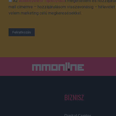
Az
Adatkezelési Tájékoztató
t megértettem és hozzájárul
mail címemre – hozzájárulásom visszavonásig – hírlevelet k
velem marketing célú megkeresésekkel.
BIZNISZ
Digital Center