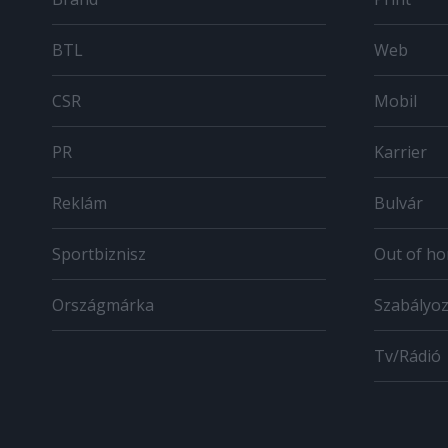
BTL
Web
CSR
Mobil
PR
Karrier
Reklám
Bulvár
Sportbiznisz
Out of h
Országmárka
Szabályo
Tv/Rádió