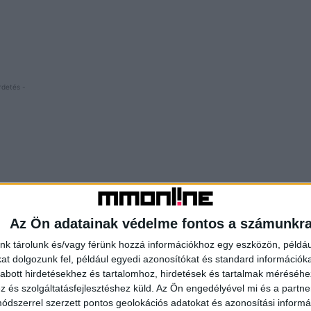
rdetés -
Az Ön adatainak védelme fontos a számunkr
nk tárolunk és/vagy férünk hozzá információkhoz egy eszközön, példáu
t dolgozunk fel, például egyedi azonosítókat és standard információk
abott hirdetésekhez és tartalomhoz, hirdetések és tartalmak méréséhe
és szolgáltatásfejlesztéshez küld.
Az Ön engedélyével mi és a partne
dszerrel szerzett pontos geolokációs adatokat és azonosítási informác