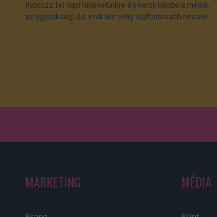
Iratkozz fel napi hírlevelünkre és kerülj képbe a média,
az ügynökségi és a reklám világ legfontosabb híreivel.
MARKETING
MÉDIA
Brand
Print