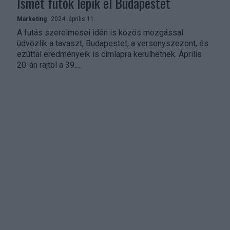
Ismét futók lepik el Budapestet
Marketing
2024. április 11.
A futás szerelmesei idén is közös mozgással
üdvözlik a tavaszt, Budapestet, a versenyszezont, és
ezúttal eredményeik is címlapra kerülhetnek. Április
20-án rajtol a 39....