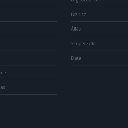
Biznisz
Állás
SzuperZöld
Data
ome
zás