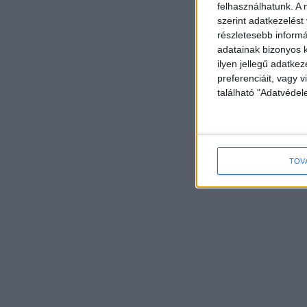
felhasználhatunk. A 
szerint adatkezelést
részletesebb informác
adatainak bizonyos k
ilyen jellegű adatke
preferenciáit, vagy v
található "Adatvéde
TOV