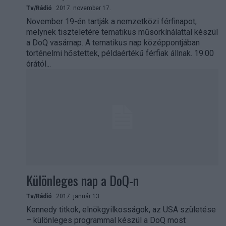
Tv/Rádió
2017. november 17.
November 19-én tartják a nemzetközi férfinapot,
melynek tiszteletére tematikus műsorkínálattal készül
a DoQ vasárnap. A tematikus nap középpontjában
történelmi hőstettek, példaértékű férfiak állnak. 19.00
órától...
Különleges nap a DoQ-n
Tv/Rádió
2017. január 13.
Kennedy titkok, elnökgyilkosságok, az USA születése
– különleges programmal készül a DoQ most