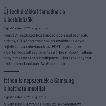
Új technikákkal támadnak a
kiberbűnözők
Digital Center
2026. augusztus 7.
Hamis AI eszközökhöz kapcsolódó segítségnyújtó
oldalak, QR-kódos csalások és továbbra is egyre
fejlettebb zsarolóvírusok: az ESET legfrissebb
kiberfenyegetettségi jelentése (Threat Riport) feltárja,
hogy a mesterséges intelligencia új korszakot nyitott
a kibertámadásokban. Az AI nemcsak...
Itthon is népszerűek a Samsung
kihajtható mobiljai
Digital Center
2026. augusztus 3.
A Samsung Electronics július 22-én bemutatott