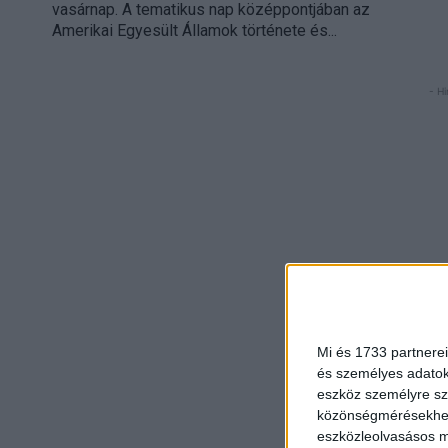
vasárnap. A tematikus nap középpontjában az
Amerikai Egyesült Államok története és...
- Hi
Mi és 1733 partnerei
és személyes adatoka
eszköz személyre sz
közönségmérésekhez 
eszközleolvasásos mó