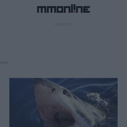
- HIRDETÉS -
rdetés -