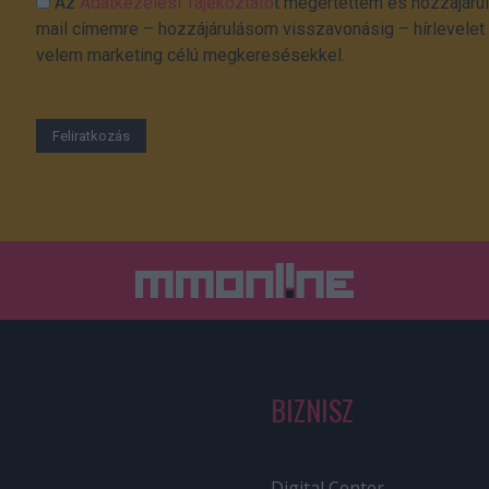
Az
Adatkezelési Tájékoztató
t megértettem és hozzájárul
mail címemre – hozzájárulásom visszavonásig – hírlevelet k
velem marketing célú megkeresésekkel.
BIZNISZ
Digital Center