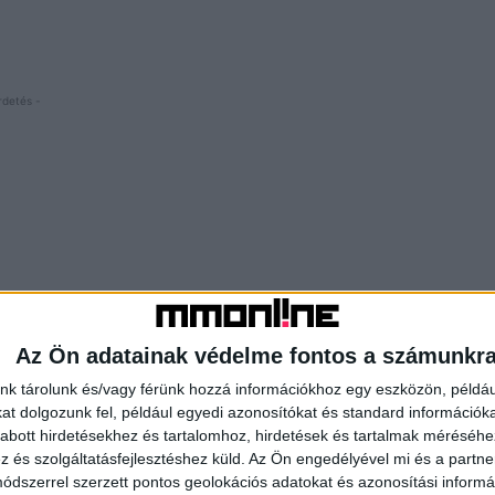
rdetés -
Az Ön adatainak védelme fontos a számunkr
nk tárolunk és/vagy férünk hozzá információkhoz egy eszközön, példáu
t dolgozunk fel, például egyedi azonosítókat és standard információk
abott hirdetésekhez és tartalomhoz, hirdetések és tartalmak méréséhe
és szolgáltatásfejlesztéshez küld.
Az Ön engedélyével mi és a partne
dszerrel szerzett pontos geolokációs adatokat és azonosítási informác