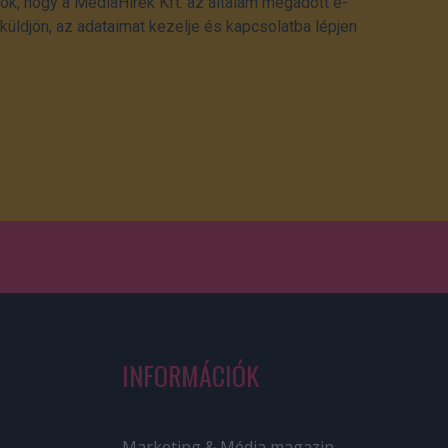
ok, hogy a MédiaHírek Kft. az általam megadott e-
üldjön, az adataimat kezelje és kapcsolatba lépjen
INFORMÁCIÓK
Marketing & Média magazin