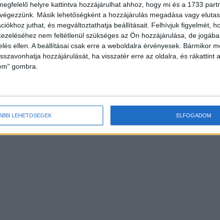
megfelelő helyre kattintva hozzájárulhat ahhoz, hogy mi és a 1733 partne
 végezzünk. Másik lehetőségként a hozzájárulás megadása vagy elutasí
iókhoz juthat, és megváltoztathatja beállításait.
Felhívjuk figyelmét, 
ezeléséhez nem feltétlenül szükséges az Ön hozzájárulása, de jogában 
zelés ellen. A beállításai csak erre a weboldalra érvényesek. Bármikor m
isszavonhatja hozzájárulását, ha visszatér erre az oldalra, és rákattint a
lem" gombra.
ÁBBI LEHETŐSÉGEK
ELFOGADOM