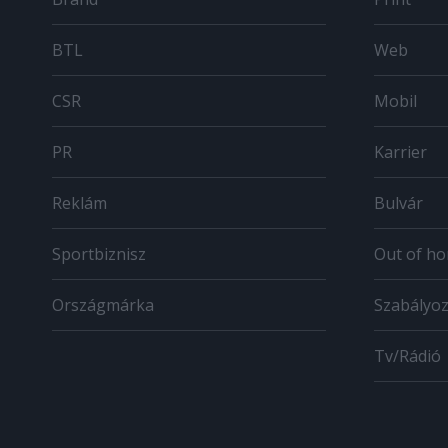
BTL
Web
CSR
Mobil
PR
Karrier
Reklám
Bulvár
Sportbiznisz
Out of h
Országmárka
Szabályo
Tv/Rádió