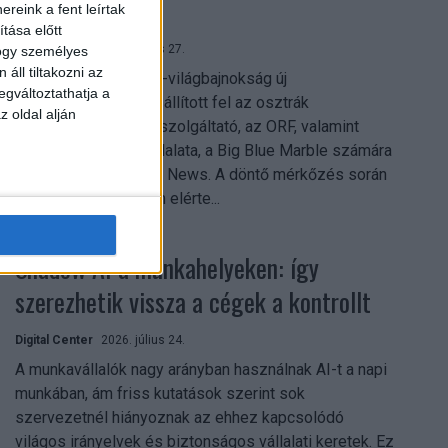
mindent vitt
reink a fent leírtak
tása előtt
Digital Center
2026. július 27.
hogy személyes
áll tiltakozni az
A 2026-os labdarúgó-világbajnokság új
egváltoztathatja a
streamingrekordokat állított fel az osztrák
z oldal alján
közszolgálati műsorszolgáltató, az ORF, valamint
technológiai leányvállalata, a Big Blue Marble számára
– írja a Broadband TV News. A döntő mérkőzés során
az átlagos nézőszám elérte...
Shadow AI a munkahelyeken: így
szerezhetik vissza a cégek a kontrollt
Digital Center
2026. július 24.
A munkavállalók nagy arányban használnak AI-t a napi
munkában, ám friss kutatások szerint sok
szervezetnél hiányoznak az ehhez kapcsolódó
világos irányelvek és biztonságos vállalati keretek. Ez