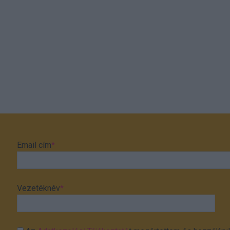
Email cím
*
Vezetéknév
*