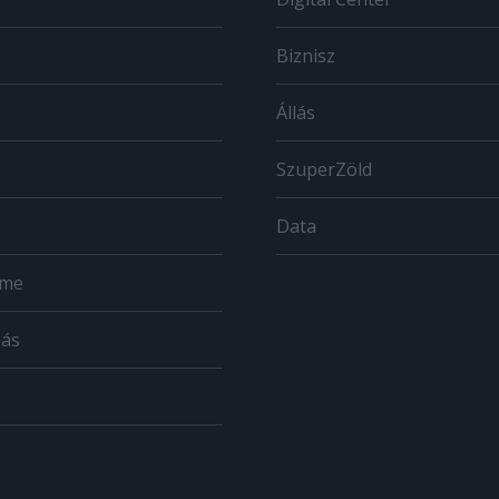
Biznisz
Állás
SzuperZöld
Data
ome
zás