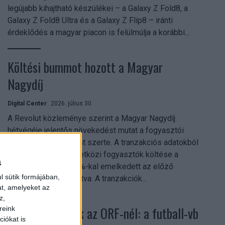
legújabb kihajtható készülékei – a Galaxy Z Fold8, a
Galaxy Z Fold8 Ultra és a Galaxy Z Flip8 – iránti
érdeklődés a magyar piacon is felülmúlja a korábbi...
Költési bummot hozott a Magyar
Nagydíj
Digital Center
2026. július 30.
A Revolut közleménye szerint a Magyar Nagydíj
hétvégéje jelentős növekedést mutat a fogyasztói
aktivitásban Budapest szerte. A tranzakciós adatokból
kiderül, hogy a nemzetközi fogyasztók költése a
a
versenyhétvégén 26%-kal emelkedett az előző
l sütik formájában,
hétvégéhez viszonyítva. A tranzakciók...
at, amelyeket az
z,
Rekordok dőltek az ORF-nél: a futball-vb
reink
iókat is