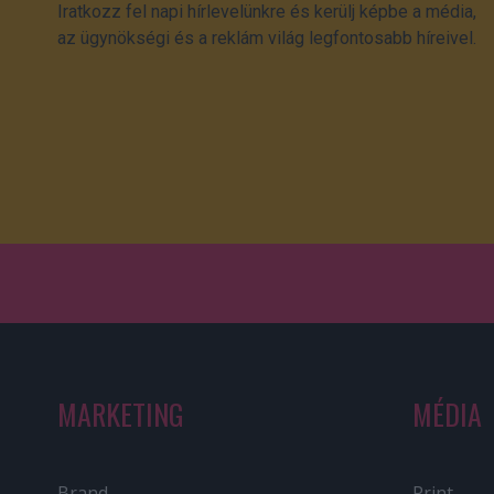
Iratkozz fel napi hírlevelünkre és kerülj képbe a média,
az ügynökségi és a reklám világ legfontosabb híreivel.
MARKETING
MÉDIA
Brand
Print