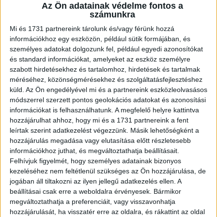
A RADIOCAFÉN
Az Ön adatainak védelme fontos a
számunkra
Mi és 1731 partnereink tárolunk és/vagy férünk hozzá
információkhoz egy eszközön, például sütik formájában, és
személyes adatokat dolgozunk fel, például egyedi azonosítókat
és standard információkat, amelyeket az eszköz személyre
szabott hirdetésekhez és tartalomhoz, hirdetések és tartalmak
méréséhez, közönségmérésekhez és szolgáltatásfejlesztéshez
küld.
Az Ön engedélyével mi és a partnereink eszközleolvasásos
módszerrel szerzett pontos geolokációs adatokat és azonosítási
információkat is felhasználhatunk. A megfelelő helyre kattintva
Korábbi adások
hozzájárulhat ahhoz, hogy mi és a 1731 partnereink a fent
leírtak szerint adatkezelést végezzünk. Másik lehetőségként a
A rovat támogatói:
hozzájárulás megadása vagy elutasítása előtt részletesebb
információkhoz juthat, és megváltoztathatja beállításait.
Felhívjuk figyelmét, hogy személyes adatainak bizonyos
kezeléséhez nem feltétlenül szükséges az Ön hozzájárulása, de
jogában áll tiltakozni az ilyen jellegű adatkezelés ellen. A
beállításai csak erre a weboldalra érvényesek. Bármikor
megváltoztathatja a preferenciáit, vagy visszavonhatja
hozzájárulását, ha visszatér erre az oldalra, és rákattint az oldal