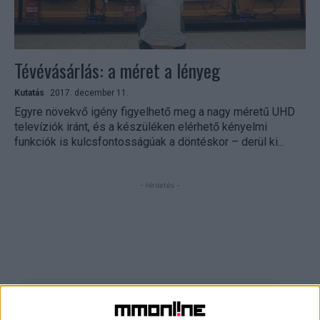
Tévévásárlás: a méret a lényeg
Kutatás
2017. december 11.
Egyre növekvő igény figyelhető meg a nagy méretű UHD
televíziók iránt, és a készüléken elérhető kényelmi
funkciók is kulcsfontosságúak a döntéskor – derül ki...
- Hirdetés -