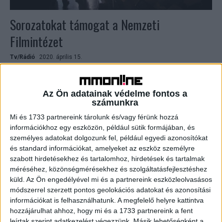
Sorozatokat támogat a Nemzeti
Filmintézet
Tv/Rádió
2020. április 15.
Első alkalommal írt ki a hazai filmtámogatási rendszerben
olyan pályázatot a Nemzeti Filmintézet (NFI), aminek
keretében maradandó kulturális értéket képviselő, magas
Az Ön adatainak védelme fontos a
színvonalú televíziósorozatokat támogatnak....
számunkra
Mi és 1733 partnereink tárolunk és/vagy férünk hozzá
információkhoz egy eszközön, például sütik formájában, és
személyes adatokat dolgozunk fel, például egyedi azonosítókat
és standard információkat, amelyeket az eszköz személyre
szabott hirdetésekhez és tartalomhoz, hirdetések és tartalmak
méréséhez, közönségmérésekhez és szolgáltatásfejlesztéshez
küld.
Az Ön engedélyével mi és a partnereink eszközleolvasásos
módszerrel szerzett pontos geolokációs adatokat és azonosítási
információkat is felhasználhatunk. A megfelelő helyre kattintva
hozzájárulhat ahhoz, hogy mi és a 1733 partnereink a fent
leírtak szerint adatkezelést végezzünk. Másik lehetőségként a