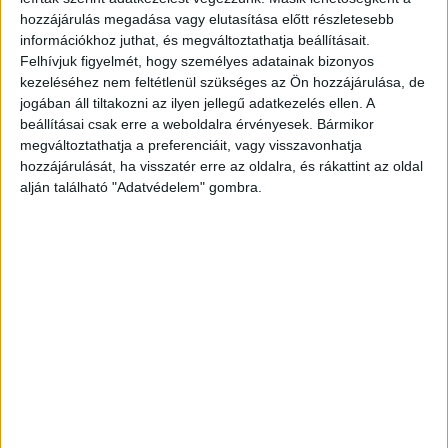
Nagy sikert aratott a magyar sorozatterv
hozzájárulás megadása vagy elutasítása előtt részletesebb
Tv/Rádió
2018. július 5.
információkhoz juthat, és megváltoztathatja beállításait.
Pátkai Marcell showrunner és író Börtönkórház című
Felhívjuk figyelmét, hogy személyes adatainak bizonyos
sorozattervét beválogatták az Odesa IFF ScripTeast
kezeléséhez nem feltétlenül szükséges az Ön hozzájárulása, de
Series Pitch fórumába. A valós történeteket is felhasználó
jogában áll tiltakozni az ilyen jellegű adatkezelés ellen. A
történelmi drámasorozat két idősíkon...
beállításai csak erre a weboldalra érvényesek. Bármikor
megváltoztathatja a preferenciáit, vagy visszavonhatja
hozzájárulását, ha visszatér erre az oldalra, és rákattint az oldal
alján található "Adatvédelem" gombra.
Újabb elismerés a tévésorozatoknak
Tv/Rádió
2017. március 20.
Az MTV 25 év után újragondolja filmes díjátadójának
koncepcióját és idén májustól a hollywoodi produkciók