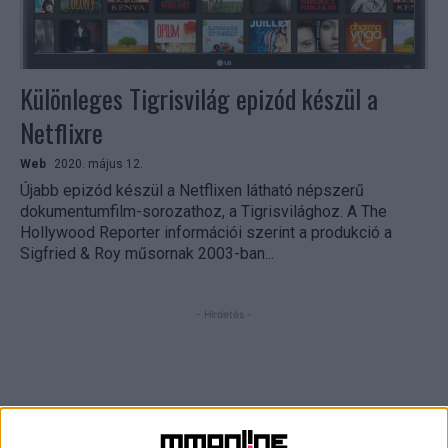
Különleges Tigrisvilág epizód készül a
Netflixre
Web
2020. május 12.
Újabb epizód készül a Netflixen látható népszerű
dokumentumfilm-sorozathoz, a Tigrisvilághoz. A The
Hollywood Reporter információi szerint a produkció a
Sigfried & Roy műsornak 2003-ban...
- Hirdetés -