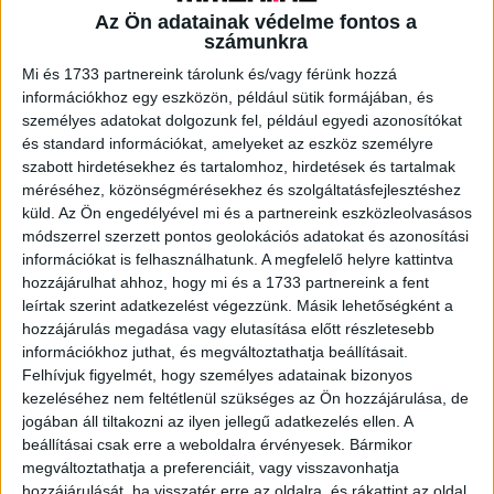
Az Ön adatainak védelme fontos a
számunkra
A RADIOCAFÉN
Mi és 1733 partnereink tárolunk és/vagy férünk hozzá
információkhoz egy eszközön, például sütik formájában, és
személyes adatokat dolgozunk fel, például egyedi azonosítókat
és standard információkat, amelyeket az eszköz személyre
szabott hirdetésekhez és tartalomhoz, hirdetések és tartalmak
méréséhez, közönségmérésekhez és szolgáltatásfejlesztéshez
küld.
Az Ön engedélyével mi és a partnereink eszközleolvasásos
módszerrel szerzett pontos geolokációs adatokat és azonosítási
információkat is felhasználhatunk. A megfelelő helyre kattintva
hozzájárulhat ahhoz, hogy mi és a 1733 partnereink a fent
leírtak szerint adatkezelést végezzünk. Másik lehetőségként a
hozzájárulás megadása vagy elutasítása előtt részletesebb
Korábbi adások
információkhoz juthat, és megváltoztathatja beállításait.
Felhívjuk figyelmét, hogy személyes adatainak bizonyos
A rovat támogatói:
kezeléséhez nem feltétlenül szükséges az Ön hozzájárulása, de
jogában áll tiltakozni az ilyen jellegű adatkezelés ellen. A
beállításai csak erre a weboldalra érvényesek. Bármikor
megváltoztathatja a preferenciáit, vagy visszavonhatja
hozzájárulását, ha visszatér erre az oldalra, és rákattint az oldal