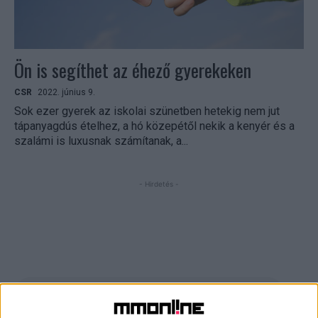
Ön is segíthet az éhező gyerekeken
CSR
2022. június 9.
Sok ezer gyerek az iskolai szünetben hetekig nem jut
tápanyagdús ételhez, a hó közepétől nekik a kenyér és a
szalámi is luxusnak számítanak, a...
- Hirdetés -