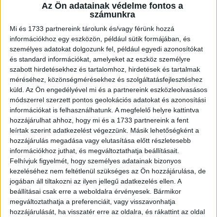
A RADIOCAFÉN
Az Ön adatainak védelme fontos a
számunkra
Mi és 1733 partnereink tárolunk és/vagy férünk hozzá
információkhoz egy eszközön, például sütik formájában, és
személyes adatokat dolgozunk fel, például egyedi azonosítókat
és standard információkat, amelyeket az eszköz személyre
szabott hirdetésekhez és tartalomhoz, hirdetések és tartalmak
méréséhez, közönségmérésekhez és szolgáltatásfejlesztéshez
küld.
Az Ön engedélyével mi és a partnereink eszközleolvasásos
módszerrel szerzett pontos geolokációs adatokat és azonosítási
információkat is felhasználhatunk. A megfelelő helyre kattintva
Korábbi adások
hozzájárulhat ahhoz, hogy mi és a 1733 partnereink a fent
leírtak szerint adatkezelést végezzünk. Másik lehetőségként a
A rovat támogatói:
hozzájárulás megadása vagy elutasítása előtt részletesebb
információkhoz juthat, és megváltoztathatja beállításait.
Felhívjuk figyelmét, hogy személyes adatainak bizonyos
kezeléséhez nem feltétlenül szükséges az Ön hozzájárulása, de
jogában áll tiltakozni az ilyen jellegű adatkezelés ellen. A
beállításai csak erre a weboldalra érvényesek. Bármikor
megváltoztathatja a preferenciáit, vagy visszavonhatja
hozzájárulását, ha visszatér erre az oldalra, és rákattint az oldal