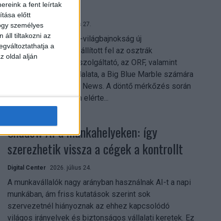
mindent vitt
reink a fent leírtak
tása előtt
Digital Center
2026. július 27.
hogy személyes
áll tiltakozni az
A 2026-os labdarúgó-világbajnokság új
egváltoztathatja a
streamingrekordokat állított fel az osztrák
z oldal alján
közszolgálati műsorszolgáltató, az ORF, valamint
technológiai leányvállalata, a Big Blue Marble számára
– írja a Broadband TV News. A döntő mérkőzés során
az átlagos nézőszám elérte...
Shadow AI a munkahelyeken: így
szerezhetik vissza a cégek a kontrollt
Digital Center
2026. július 24.
A munkavállalók nagy arányban használnak AI-t a napi
munkában, ám friss kutatások szerint sok
szervezetnél hiányoznak az ehhez kapcsolódó
világos irányelvek és biztonságos vállalati keretek. Ez