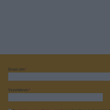
Email cím
*
Vezetéknév
*