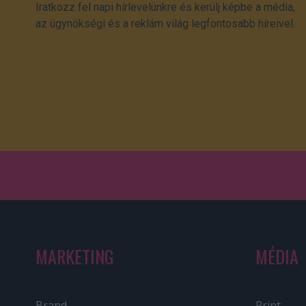
Iratkozz fel napi hírlevelünkre és kerülj képbe a média,
az ügynökségi és a reklám világ legfontosabb híreivel.
MARKETING
MÉDIA
Brand
Print