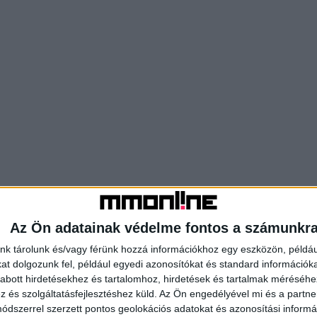
Az Ön adatainak védelme fontos a számunkr
nk tárolunk és/vagy férünk hozzá információkhoz egy eszközön, példáu
t dolgozunk fel, például egyedi azonosítókat és standard információk
abott hirdetésekhez és tartalomhoz, hirdetések és tartalmak méréséhe
és szolgáltatásfejlesztéshez küld.
Az Ön engedélyével mi és a partne
dszerrel szerzett pontos geolokációs adatokat és azonosítási informác