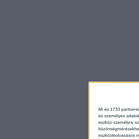
Mi és 1733 partnerei
és személyes adatoka
eszköz személyre sz
közönségmérésekhez 
eszközleolvasásos mó