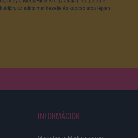
ok, hogy a MédiaHírek Kft. az általam megadott e-
üldjön, az adataimat kezelje és kapcsolatba lépjen
INFORMÁCIÓK
Marketing & Média magazin