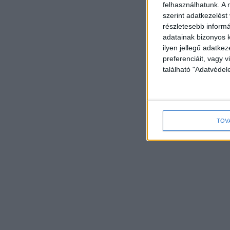
felhasználhatunk. A 
szerint adatkezelést
részletesebb informác
adatainak bizonyos k
ilyen jellegű adatke
preferenciáit, vagy v
található "Adatvéde
TOV