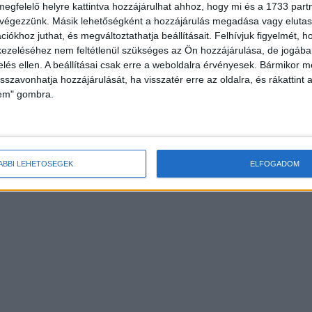
megfelelő helyre kattintva hozzájárulhat ahhoz, hogy mi és a 1733 partne
 végezzünk. Másik lehetőségként a hozzájárulás megadása vagy elutasí
iókhoz juthat, és megváltoztathatja beállításait.
Felhívjuk figyelmét, 
ezeléséhez nem feltétlenül szükséges az Ön hozzájárulása, de jogában 
zelés ellen. A beállításai csak erre a weboldalra érvényesek. Bármikor m
isszavonhatja hozzájárulását, ha visszatér erre az oldalra, és rákattint a
lem" gombra.
ÁBBI LEHETŐSÉGEK
ELFOGADOM