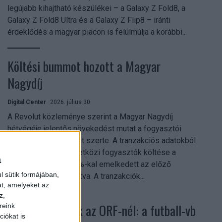
legújabb kihajtható készülékei – a Galaxy Z Fold8, a
Galaxy Z Fold8 Ultra és a Galaxy Z Flip8 – iránti
érdeklődés a magyar piacon is felülmúlja a korábbi...
Költési bummot hozott a Magyar
Nagydíj
Digital Center
2026. július 30.
A Revolut közleménye szerint a Magyar Nagydíj
hétvégéje jelentős növekedést mutat a fogyasztói
aktivitásban Budapest szerte. A tranzakciós adatokból
kiderül, hogy a nemzetközi fogyasztók költése a
a
versenyhétvégén 26%-kal emelkedett az előző
l sütik formájában,
hétvégéhez viszonyítva. A tranzakciók...
at, amelyeket az
z,
Rekordok dőltek az ORF-nél: a futball-vb
reink
iókat is