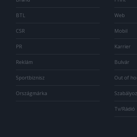
BTL
Web
CSR
Mobil
PR
Karrier
Reklám
Bulvár
Sportbiznisz
Out of h
Országmárka
Szabályo
Tv/Rádió