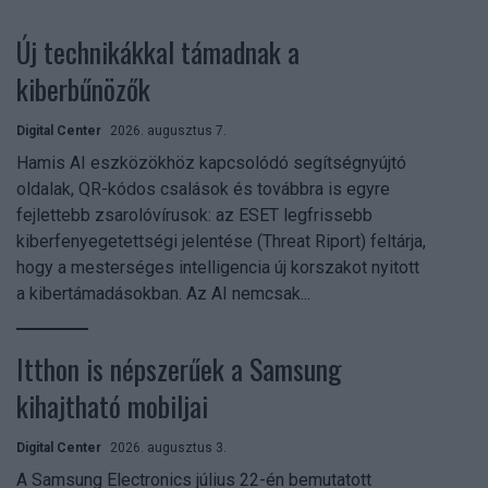
Új technikákkal támadnak a
kiberbűnözők
Digital Center
2026. augusztus 7.
Hamis AI eszközökhöz kapcsolódó segítségnyújtó
oldalak, QR-kódos csalások és továbbra is egyre
fejlettebb zsarolóvírusok: az ESET legfrissebb
kiberfenyegetettségi jelentése (Threat Riport) feltárja,
hogy a mesterséges intelligencia új korszakot nyitott
a kibertámadásokban. Az AI nemcsak...
Itthon is népszerűek a Samsung
kihajtható mobiljai
Digital Center
2026. augusztus 3.
A Samsung Electronics július 22-én bemutatott