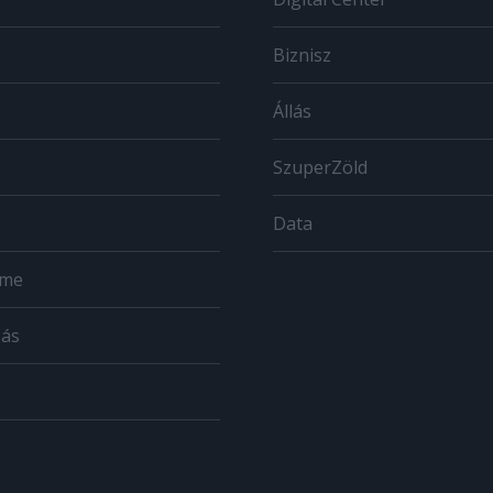
Biznisz
Állás
SzuperZöld
Data
ome
zás