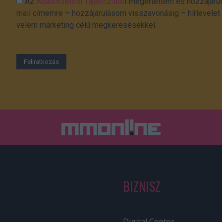
Az
Adatkezelési Tájékoztató
t megértettem és hozzájárul
mail címemre – hozzájárulásom visszavonásig – hírlevelet k
velem marketing célú megkeresésekkel.
BIZNISZ
Digital Center