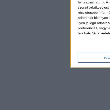
felhasználhatunk. A 
szerint adatkezelést
- Hi
részletesebb informác
adatainak bizonyos k
ilyen jellegű adatke
preferenciáit, vagy v
található "Adatvéde
TOV