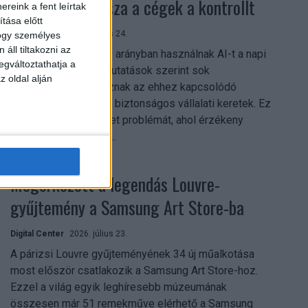
szerezhetik vissza a cégek a kontrollt
reink a fent leírtak
tása előtt
Digital Center
2026. július 24.
hogy személyes
áll tiltakozni az
A munkavállalók nagy arányban használnak AI-t a napi
egváltoztathatja a
munkában, ám friss kutatások szerint sok
z oldal alján
szervezetnél hiányoznak az ehhez kapcsolódó
világos irányelvek és biztonságos vállalati keretek. Ez
különösen ott jelenthet problémát, ahol érzékeny
üzleti információkkal...
Megérkezett a legendás Louvre-
gyűjtemény a Samsung Art Store-ba
Digital Center
2026. július 23.
A párizsi Louvre gyűjteményének 34 új műalkotása
most először csatlakozik a Samsung Art Store-hoz.
Ezzel a világ egyik leghíresebb múzeumának
összesen már 51 remekműve elérhető a Samsung