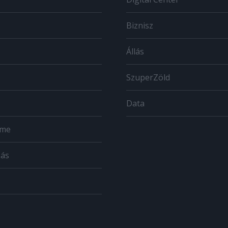
Biznisz
Állás
SzuperZöld
Data
ome
zás