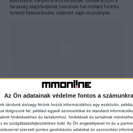
AutoWallis, melyen a részvényesek többek között a
társaság alaptőkéjének maximum hat milliárd forintra
történő felemelésére, valamint saját részvények...
Fontos határidő közeleg
Az Ön adatainak védelme fontos a számunkr
Biznisz
2017. február 13.
Azon korlátolt felelősségű társaságoknak, amelyek
nk tárolunk és/vagy férünk hozzá információkhoz egy eszközön, példáu
jegyzett tőkéje nem éri el a hárommillió forintot,
t dolgozunk fel, például egyedi azonosítókat és standard információk
legkésőbb 2017. március 15-ig dönteniük kell
abott hirdetésekhez és tartalomhoz, hirdetések és tartalmak méréséhe
törzstőkéjük sorsáról. A törzstőke emelésre...
és szolgáltatásfejlesztéshez küld.
Az Ön engedélyével mi és a partne
dszerrel szerzett pontos geolokációs adatokat és azonosítási informác