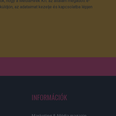
ok, hogy a MédiaHírek Kft. az általam megadott e-
üldjön, az adataimat kezelje és kapcsolatba lépjen
INFORMÁCIÓK
Marketing & Média magazin