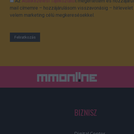
Az
Adatkezelési Tájékoztató
t megértettem és hozzájárul
mail címemre – hozzájárulásom visszavonásig – hírlevelet k
velem marketing célú megkeresésekkel.
BIZNISZ
Digital Center