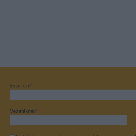
Email cím
*
Vezetéknév
*