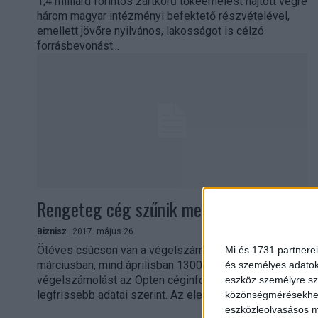
1,4 milliárd forintos zártkörű tőkeemelést hajtott végre
három magyar intézményi befektető részvételével,
emellett jövőre nyilvános, lakosságot is célzó
forrásbevonást...
Rengeteg cég szűnik meg
Biznisz
2017. május 26.
Ötéves csúcson van a végelszámolások száma, mind
Mi és 1731 partnerei
márciusban, mind áprilisban 1300 körüli cég indított
és személyes adatoka
végelszámolást az Opten céginformációs szolgáltató
eszköz személyre sz
legfrissebb adatai szerint. Az elemzés...
közönségmérésekhez 
eszközleolvasásos mó