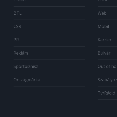
BTL
Web
CSR
Mobil
PR
Karrier
Reklám
Bulvár
Sportbiznisz
Out of h
Országmárka
Szabályo
Tv/Rádió