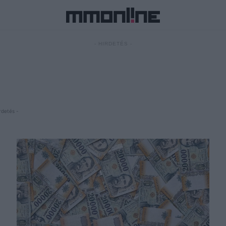
- HIRDETÉS -
rdetés -