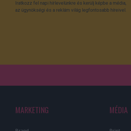
Iratkozz fel napi hírlevelünkre és kerülj képbe a média,
az ügynökségi és a reklám világ legfontosabb híreivel.
MARKETING
MÉDIA
Brand
Print