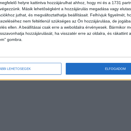
megfelelő helyre kattintva hozzájárulhat ahhoz, hogy mi és a 1731 partne
 végezzünk. Másik lehetőségként a hozzájárulás megadása vagy elutasí
rdetés -
iókhoz juthat, és megváltoztathatja beállításait.
Felhívjuk figyelmét, 
ezeléséhez nem feltétlenül szükséges az Ön hozzájárulása, de jogában 
zelés ellen. A beállításai csak erre a weboldalra érvényesek. Bármikor m
isszavonhatja hozzájárulását, ha visszatér erre az oldalra, és rákattint a
lem" gombra.
ÁBBI LEHETŐSÉGEK
ELFOGADOM