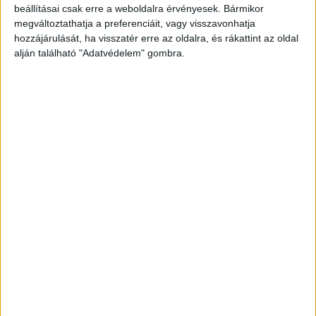
beállításai csak erre a weboldalra érvényesek. Bármikor
megváltoztathatja a preferenciáit, vagy visszavonhatja
hozzájárulását, ha visszatér erre az oldalra, és rákattint az oldal
alján található "Adatvédelem" gombra.
Korábbi adások
A rovat támogatói: