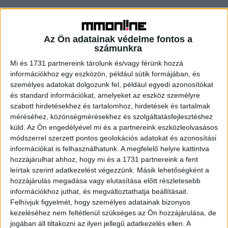
Bírságoktól menti meg a cégeket az új
magyar startup
Az Ön adatainak védelme fontos a
számunkra
Biznisz
2020. november 17.
Ellenőrzések során az esetek 70 százalékában találnak
Mi és 1731 partnereink tárolunk és/vagy férünk hozzá
szabálysértéseket a munkaügyi és munkavédelmi
információkhoz egy eszközön, például sütik formájában, és
hatóságok. A legtöbb büntetés azonban könnyen
személyes adatokat dolgozunk fel, például egyedi azonosítókat
elkerülhető lenne, ha a cégek jobban...
és standard információkat, amelyeket az eszköz személyre
szabott hirdetésekhez és tartalomhoz, hirdetések és tartalmak
méréséhez, közönségmérésekhez és szolgáltatásfejlesztéshez
- Hirdetés -
küld.
Az Ön engedélyével mi és a partnereink eszközleolvasásos
módszerrel szerzett pontos geolokációs adatokat és azonosítási
információkat is felhasználhatunk. A megfelelő helyre kattintva
hozzájárulhat ahhoz, hogy mi és a 1731 partnereink a fent
leírtak szerint adatkezelést végezzünk. Másik lehetőségként a
hozzájárulás megadása vagy elutasítása előtt részletesebb
információkhoz juthat, és megváltoztathatja beállításait.
Felhívjuk figyelmét, hogy személyes adatainak bizonyos
kezeléséhez nem feltétlenül szükséges az Ön hozzájárulása, de
A RADIOCAFÉN
jogában áll tiltakozni az ilyen jellegű adatkezelés ellen. A