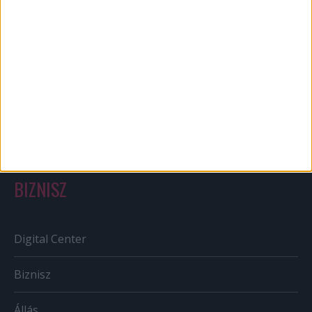
Bulvár
Out of home
Szabályozás
Tv/Rádió
BIZNISZ
Digital Center
Biznisz
Állás