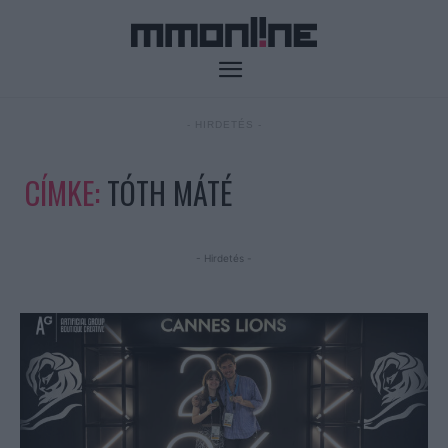
- HIRDETÉS -
CÍMKE:
TÓTH MÁTÉ
- Hirdetés -