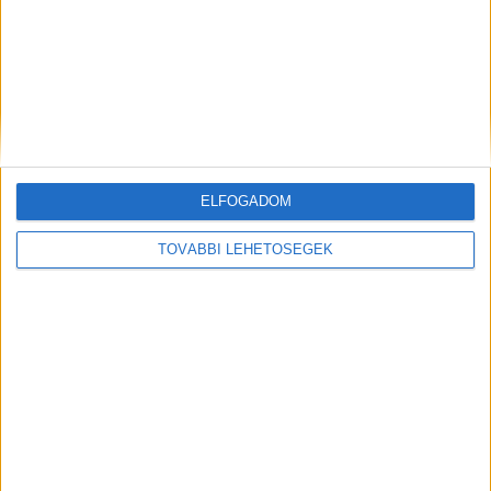
ELFOGADOM
Hírlevél
TOVÁBBI LEHETŐSÉGEK
feliratkozás
Iratkozz fel napi hírlevelünkre és kerülj képbe a média, az
ügynökségi és a reklám világ legfontosabb híreivel.